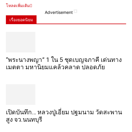
โหลดเพิ่มเติม
Advertisement
เรื่องยอดนิยม
“พระ​นาง​พญา” 1 ใน 5​ ชุดเบญจ​ภาคี​ เด่นทาง
เมตตา​ มหา​นิยม​แคล้วคลาด​ ปลอดภัย​
เปิดบันทึก… หลวงปู่เอี่ยม ​ปฐม​นาม​ วัดสะพาน
สูง​ จว.นนทบุรี