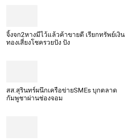
จิ้งจก​2​หาง​มีไว้แล้ว​ค้าขาย​ดี​ เรียก​ทรัพย์เงิน
ทอง​เสี่ยงโชค​รวยปัง​ ปัง​
สส.สุรินทร์ผนึกเครือข่ายSMEs บุกตลาด
กัมพูชาผ่านช่องจอม