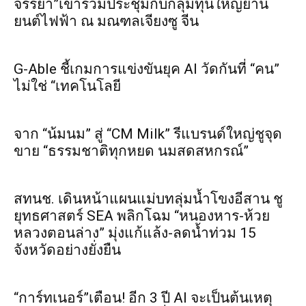
จรรยา”เข้าร่วมประชุมกับกลุ่มทุนใหญ่ยาน
ยนต์ไฟฟ้า ณ มณฑลเจียงซู จีน
G-Able ชี้เกมการแข่งขันยุค AI วัดกันที่ “คน”
ไม่ใช่ “เทคโนโลยี
จาก “น้มนม” สู่ “CM Milk” รีแบรนด์ใหญ่ชูจุด
ขาย “ธรรมชาติทุกหยด นมสดสหกรณ์”
สทนช. เดินหน้าแผนแม่บทลุ่มน้ำโขงอีสาน ชู
ยุทธศาสตร์ SEA พลิกโฉม “หนองหาร-ห้วย
หลวงตอนล่าง” มุ่งแก้แล้ง-ลดน้ำท่วม 15
จังหวัดอย่างยั่งยืน
“การ์ทเนอร์”เตือน! อีก 3 ปี AI จะเป็นต้นเหตุ