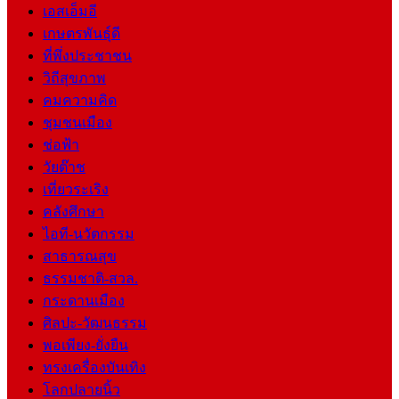
เอสเอ็มอี
เกษตรพันธุ์ดี
ที่พึ่งประชาชน
วิถีสุขภาพ
คมความคิด
ชุมชนเมือง
ช่อฟ้า
วัยต๊าช
เที่ยวระเริง
คลังศึกษา
ไอที-นวัตกรรม
สาธารณสุข
ธรรมชาติ-สวล.
กระดานเมือง
ศิลปะ-วัฒนธรรม
พอเพียง-ยั่งยืน
ทรงเครื่องบันเทิง
โลกปลายนิ้ว