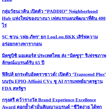
กลุ่มวัธนเวคิน เปิดตัว “PADDIO” Neighborhood
Hub แห่งใหม่ของบางนา เฟสแรกแผนพัฒนาที่ดิน 400
ไร่
SC ชวน ‘เฟย-ภัทร’ ยก LouLou.BKK เสิร์ฟความ
อร่อยกลางพารากอน
มิตซูบิชิ มอเตอร์ส ประเทศไทย ส่ง “มิตซูรุ” รีเฟรชภาพ
ลักษณ์แบรนด์รับ 65 ปี
ฟิลิปส์ ยกระดับอัลตราซาวด์! เปิดตัว ‘Transcend Plus’
บนรุ่น EPIQ-Affiniti CVx ชู AI การแพทย์มาตรฐาน
FDA สหรัฐฯ
กรุงศรี คว้ารางวัล Brand Experience Excellence
Award ตอกย้ำคำมั่นสัญญาแบรนด์ “ชีวิตง่าย ได้ทุก