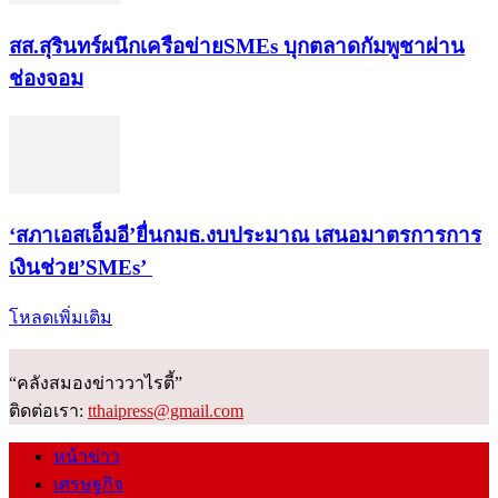
สส.สุรินทร์ผนึกเครือข่ายSMEs บุกตลาดกัมพูชาผ่าน
ช่องจอม
‘สภาเอสเอ็มอี’ยื่นกมธ.งบประมาณ เสนอมาตรการการ
เงินช่วย’SMEs’
โหลดเพิ่มเติม
“คลังสมองข่าววาไรตี้”
ติดต่อเรา:
tthaipress@gmail.com
หน้าข่าว
เศรษฐกิจ