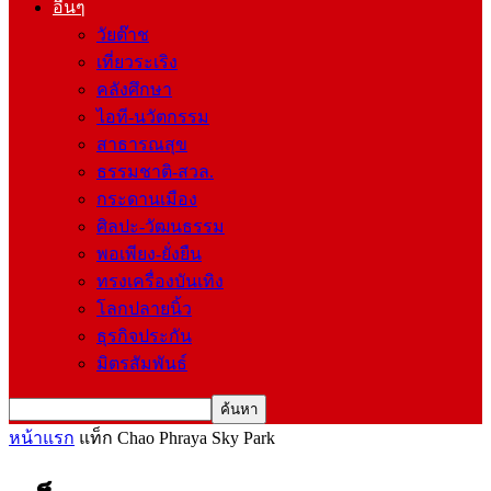
อื่นๆ
วัยต๊าช
เที่ยวระเริง
คลังศึกษา
ไอที-นวัตกรรม
สาธารณสุข
ธรรมชาติ-สวล.
กระดานเมือง
ศิลปะ-วัฒนธรรม
พอเพียง-ยั่งยืน
ทรงเครื่องบันเทิง
โลกปลายนิ้ว
ธุรกิจประกัน
มิตรสัมพันธ์
หน้าแรก
แท็ก
Chao Phraya Sky Park