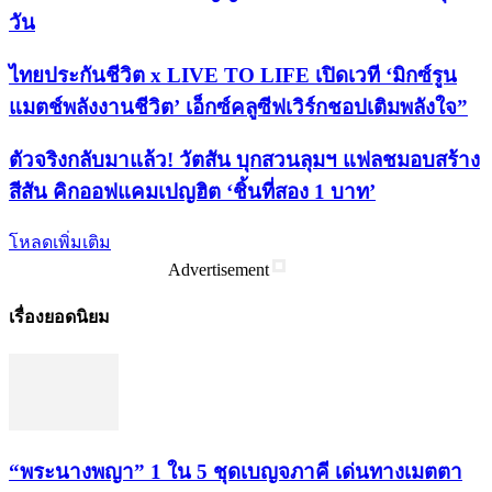
วัน
ไทยประกันชีวิต x LIVE TO LIFE เปิดเวที ‘มิกซ์รูน
แมตช์พลังงานชีวิต’ เอ็กซ์คลูซีฟเวิร์กชอปเติมพลังใจ”
ตัวจริงกลับมาแล้ว! วัตสัน บุกสวนลุมฯ แฟลชมอบสร้าง
สีสัน คิกออฟแคมเปญฮิต ‘ชิ้นที่สอง 1 บาท’
โหลดเพิ่มเติม
Advertisement
เรื่องยอดนิยม
“พระ​นาง​พญา” 1 ใน 5​ ชุดเบญจ​ภาคี​ เด่นทางเมตตา​