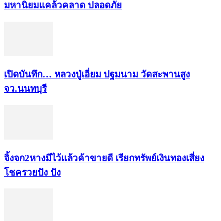
มหา​นิยม​แคล้วคลาด​ ปลอดภัย​
เปิดบันทึก… หลวงปู่เอี่ยม ​ปฐม​นาม​ วัดสะพานสูง​
จว.นนทบุรี
จิ้งจก​2​หาง​มีไว้แล้ว​ค้าขาย​ดี​ เรียก​ทรัพย์เงินทอง​เสี่ยง
โชค​รวยปัง​ ปัง​