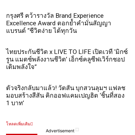
กรุงศรี คว้ารางวัล Brand Experience
Excellence Award ตอกย้ำคำมั่นสัญญา
แบรนด์ “ชีวิตง่าย ได้ทุกวัน
ไทยประกันชีวิต x LIVE TO LIFE เปิดเวที ‘มิกซ์
รูน แมตช์พลังงานชีวิต’ เอ็กซ์คลูซีฟเวิร์กชอป
เติมพลังใจ”
ตัวจริงกลับมาแล้ว! วัตสัน บุกสวนลุมฯ แฟลช
มอบสร้างสีสัน คิกออฟแคมเปญฮิต ‘ชิ้นที่สอง
1 บาท’
โหลดเพิ่มเติม
Advertisement