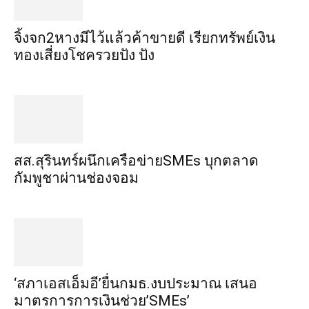
จิ้งจก​2​หาง​มีไว้แล้ว​ค้าขาย​ดี​ เรียก​ทรัพย์เงิน
ทอง​เสี่ยงโชค​รวยปัง​ ปัง​
สส.สุรินทร์ผนึกเครือข่ายSMEs บุกตลาด
กัมพูชาผ่านช่องจอม
‘สภาเอสเอ็มอี’ยื่นกมธ.งบประมาณ เสนอ
มาตรการการเงินช่วย’SMEs’