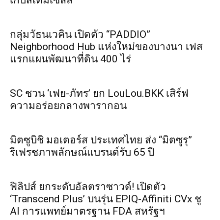
เก็บสเต็มเซลล์
กลุ่มวัธนเวคิน เปิดตัว “PADDIO”
Neighborhood Hub แห่งใหม่ของบางนา เฟส
แรกแผนพัฒนาที่ดิน 400 ไร่
SC ชวน ‘เฟย-ภัทร’ ยก LouLou.BKK เสิร์ฟ
ความอร่อยกลางพารากอน
มิตซูบิชิ มอเตอร์ส ประเทศไทย ส่ง “มิตซูรุ”
รีเฟรชภาพลักษณ์แบรนด์รับ 65 ปี
ฟิลิปส์ ยกระดับอัลตราซาวด์! เปิดตัว
‘Transcend Plus’ บนรุ่น EPIQ-Affiniti CVx ชู
AI การแพทย์มาตรฐาน FDA สหรัฐฯ