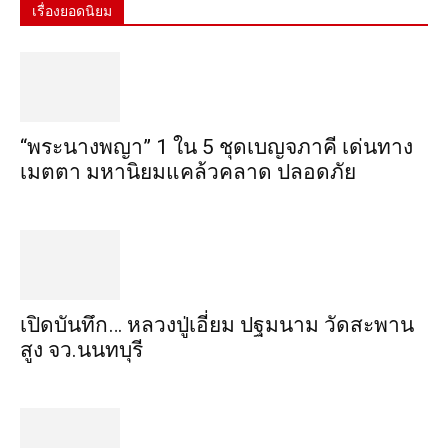
เรื่องยอดนิยม
“พระ​นาง​พญา” 1 ใน 5​ ชุดเบญจ​ภาคี​ เด่นทาง
เมตตา​ มหา​นิยม​แคล้วคลาด​ ปลอดภัย​
เปิดบันทึก… หลวงปู่เอี่ยม ​ปฐม​นาม​ วัดสะพาน
สูง​ จว.นนทบุรี