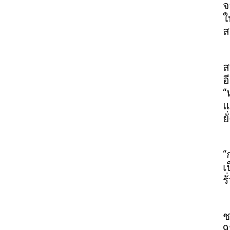
จ
ใ
ส
ส
อ
“
แ
ยั
“
เ
ร
ช
9