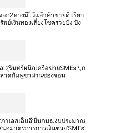
ิ้งจก​2​หาง​มีไว้แล้ว​ค้าขาย​ดี​ เรียก​
รัพย์เงินทอง​เสี่ยงโชค​รวยปัง​ ปัง​
ส.สุรินทร์ผนึกเครือข่ายSMEs บุก
ลาดกัมพูชาผ่านช่องจอม
สภาเอสเอ็มอี’ยื่นกมธ.งบประมาณ
สนอมาตรการการเงินช่วย’SMEs’