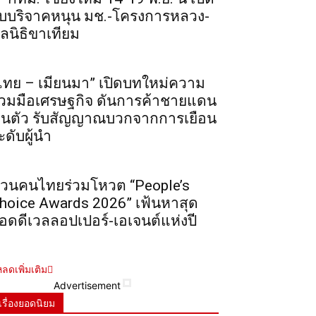
ับบริจาคหนุน มช.-โครงการหลวง-
ูลนิธิขาเทียม
ไทย – เมียนมา” เปิดบทใหม่ความ
่วมมือเศรษฐกิจ ดันการค้าชายแดน
ื้นตัว รับสัญญาณบวกจากการเยือน
ะดับผู้นำ
วนคนไทยร่วมโหวต “People’s
hoice Awards 2026” เฟ้นหาสุด
อดดีเวลลอปเปอร์-เอเจนต์แห่งปี
ลดเพิ่มเติม
Advertisement
เรื่องยอดนิยม