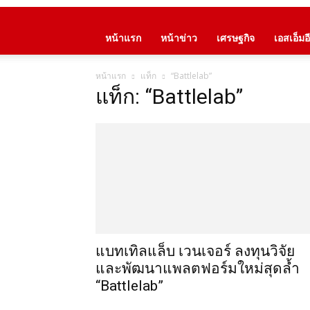
หน้าแรก
หน้าข่าว
เศรษฐกิจ
เอสเอ็มอี
หน้าแรก
แท็ก
“Battlelab”
แท็ก: “Battlelab”
แบทเทิลแล็บ เวนเจอร์ ลงทุนวิจัย
และพัฒนาแพลตฟอร์มใหม่สุดล้ำ
“Battlelab”