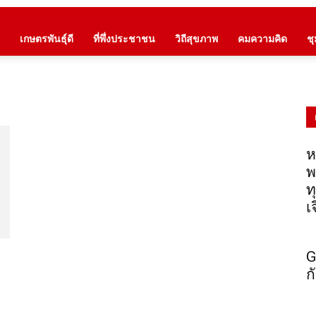
เกษตรพันธุ์ดี
ที่พึ่งประชาชน
วิถีสุขภาพ
คมความคิด
ช
ห
พ
ท
เ
G
ก