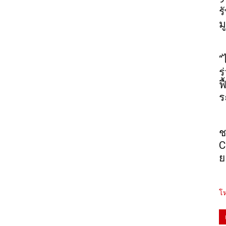
ร
ม
“
ร
ฟ
ร
ช
C
ย
โห