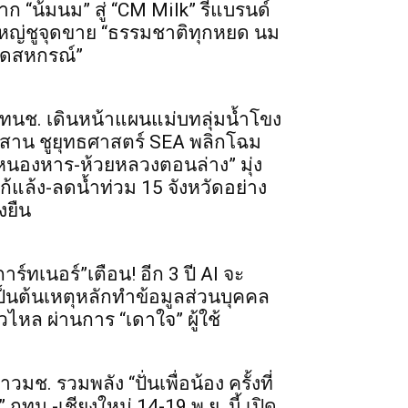
าก “น้มนม” สู่ “CM Milk” รีแบรนด์
หญ่ชูจุดขาย “ธรรมชาติทุกหยด นม
ดสหกรณ์”
ทนช. เดินหน้าแผนแม่บทลุ่มน้ำโขง
ีสาน ชูยุทธศาสตร์ SEA พลิกโฉม
หนองหาร-ห้วยหลวงตอนล่าง” มุ่ง
ก้แล้ง-ลดน้ำท่วม 15 จังหวัดอย่าง
่งยืน
การ์ทเนอร์”เตือน! อีก 3 ปี AI จะ
ป็นต้นเหตุหลักทำข้อมูลส่วนบุคคล
ั่วไหล ผ่านการ “เดาใจ” ผู้ใช้
าวมช. รวมพลัง “ปั่นเพื่อน้อง ครั้งที่
” กทม.-เชียงใหม่ 14-19 พ.ย. นี้ เปิด