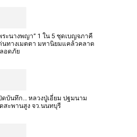
พระ​นาง​พญา” 1 ใน 5​ ชุดเบญจ​ภาคี​
ด่นทางเมตตา​ มหา​นิยม​แคล้วคลาด​
ลอดภัย​
ปิดบันทึก… หลวงปู่เอี่ยม ​ปฐม​นาม​
ัดสะพานสูง​ จว.นนทบุรี