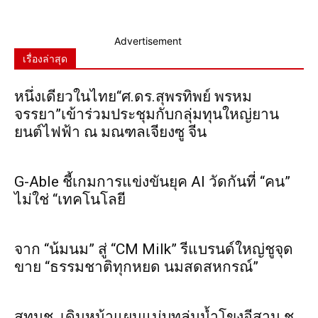
Advertisement
เรื่องล่าสุด
หนึ่งเดียวในไทย“ศ.ดร.สุพรทิพย์ พรหม
จรรยา”เข้าร่วมประชุมกับกลุ่มทุนใหญ่ยาน
ยนต์ไฟฟ้า ณ มณฑลเจียงซู จีน
G-Able ชี้เกมการแข่งขันยุค AI วัดกันที่ “คน”
ไม่ใช่ “เทคโนโลยี
จาก “น้มนม” สู่ “CM Milk” รีแบรนด์ใหญ่ชูจุด
ขาย “ธรรมชาติทุกหยด นมสดสหกรณ์”
สทนช. เดินหน้าแผนแม่บทลุ่มน้ำโขงอีสาน ชู