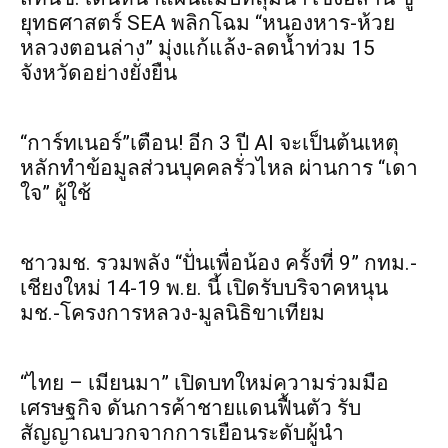
ยุทธศาสตร์ SEA พลิกโฉม “หนองหาร-ห้วย
หลวงตอนล่าง” มุ่งแก้แล้ง-ลดน้ำท่วม 15
จังหวัดอย่างยั่งยืน
“การ์ทเนอร์”เตือน! อีก 3 ปี AI จะเป็นต้นเหตุ
หลักทำข้อมูลส่วนบุคคลรั่วไหล ผ่านการ “เดา
ใจ” ผู้ใช้
ชาวมช. รวมพลัง “ปั่นเพื่อน้อง ครั้งที่ 9” กทม.-
เชียงใหม่ 14-19 พ.ย. นี้ เปิดรับบริจาคหนุน
มช.-โครงการหลวง-มูลนิธิขาเทียม
“ไทย – เมียนมา” เปิดบทใหม่ความร่วมมือ
เศรษฐกิจ ดันการค้าชายแดนฟื้นตัว รับ
สัญญาณบวกจากการเยือนระดับผู้นำ