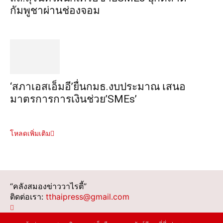
กัมพูชาผ่านช่องจอม
‘สภาเอสเอ็มอี’ยื่นกมธ.งบประมาณ เสนอ
มาตรการการเงินช่วย’SMEs’
โหลดเพิ่มเติม
“คลังสมองข่าววาไรตี้”
ติดต่อเรา:
tthaipress@gmail.com