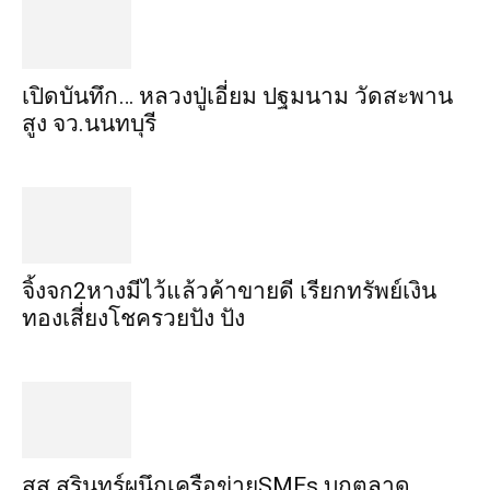
เปิดบันทึก… หลวงปู่เอี่ยม ​ปฐม​นาม​ วัดสะพาน
สูง​ จว.นนทบุรี
จิ้งจก​2​หาง​มีไว้แล้ว​ค้าขาย​ดี​ เรียก​ทรัพย์เงิน
ทอง​เสี่ยงโชค​รวยปัง​ ปัง​
สส.สุรินทร์ผนึกเครือข่ายSMEs บุกตลาด