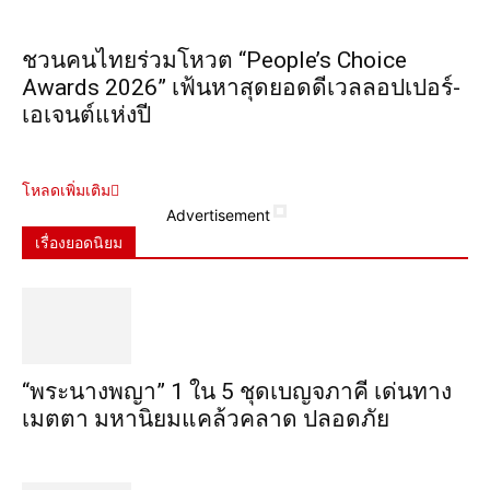
ชวนคนไทยร่วมโหวต “People’s Choice
Awards 2026” เฟ้นหาสุดยอดดีเวลลอปเปอร์-
เอเจนต์แห่งปี
โหลดเพิ่มเติม
Advertisement
เรื่องยอดนิยม
“พระ​นาง​พญา” 1 ใน 5​ ชุดเบญจ​ภาคี​ เด่นทาง
เมตตา​ มหา​นิยม​แคล้วคลาด​ ปลอดภัย​