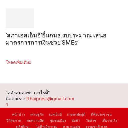
‘สภาเอสเอ็มอี’ยื่นกมธ.งบประมาณ เสนอ
มาตรการการเงินช่วย’SMEs’
โหลดเพิ่มเติม
“คลังสมองข่าววาไรตี้”
ติดต่อเรา:
tthaipress@gmail.com
หน้าข่าว
เศรษฐกิจ
เอสเอ็มอี
เกษตรพันธุ์ดี
ที่พึ่งประชาชน
วิถีสุขภาพ
คมความคิด
ชุมชนเมือง
ช่อฟ้า
วัยต๊าช
เที่ยวระเริง
คลังศึกษา
ไอที-นวัตกรรม
สาธารณสุข
ธรรมชาติ-สวล.