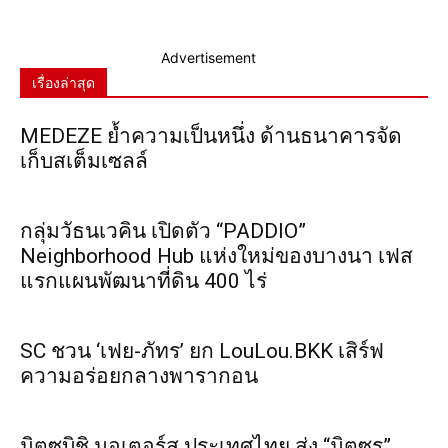
Advertisement
เรื่องล่าสุด
MEDEZE ย้ำความเป็นหนึ่ง ด้านธนาคารจัด
เก็บสเต็มเซลล์
กลุ่มวัธนเวคิน เปิดตัว “PADDIO”
Neighborhood Hub แห่งใหม่ของบางนา เฟส
แรกแผนพัฒนาที่ดิน 400 ไร่
SC ชวน ‘เฟย-ภัทร’ ยก LouLou.BKK เสิร์ฟ
ความอร่อยกลางพารากอน
มิตซูบิชิ มอเตอร์ส ประเทศไทย ส่ง “มิตซูรุ”