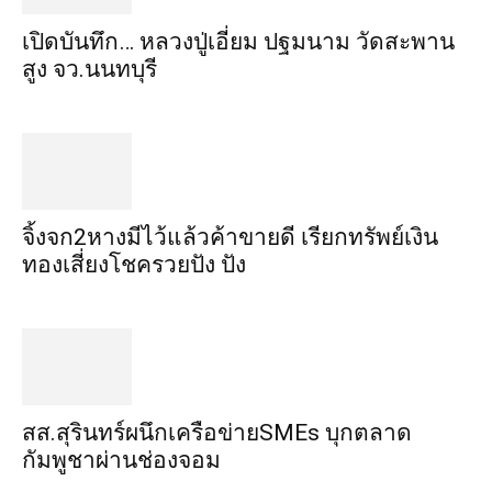
เปิดบันทึก… หลวงปู่เอี่ยม ​ปฐม​นาม​ วัดสะพาน
สูง​ จว.นนทบุรี
จิ้งจก​2​หาง​มีไว้แล้ว​ค้าขาย​ดี​ เรียก​ทรัพย์เงิน
ทอง​เสี่ยงโชค​รวยปัง​ ปัง​
สส.สุรินทร์ผนึกเครือข่ายSMEs บุกตลาด
กัมพูชาผ่านช่องจอม