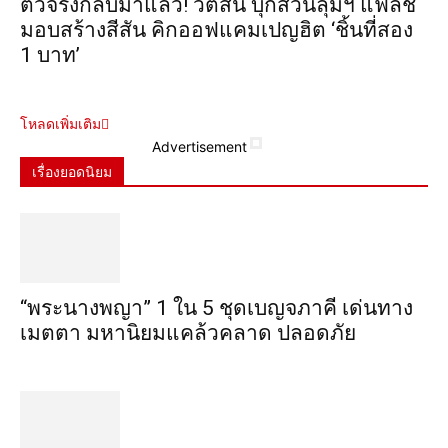
ตัวจริงกลับมาแล้ว! วัตสัน บุกสวนลุมฯ แฟลช
มอบสร้างสีสัน คิกออฟแคมเปญฮิต ‘ชิ้นที่สอง
1 บาท’
โหลดเพิ่มเติม
Advertisement
เรื่องยอดนิยม
“พระ​นาง​พญา” 1 ใน 5​ ชุดเบญจ​ภาคี​ เด่นทาง
เมตตา​ มหา​นิยม​แคล้วคลาด​ ปลอดภัย​