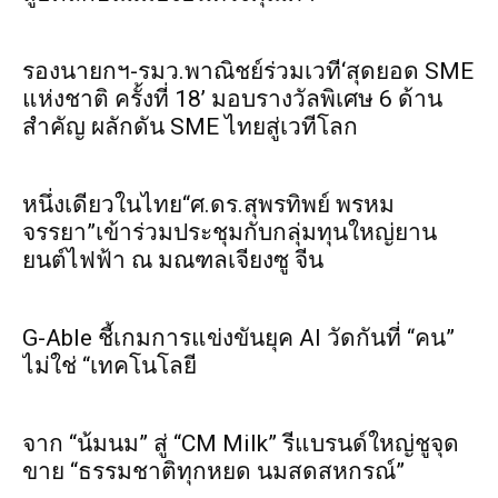
รองนายกฯ-รมว.พาณิชย์ร่วมเวที‘สุดยอด SME
แห่งชาติ ครั้งที่ 18’ มอบรางวัลพิเศษ 6 ด้าน
สำคัญ ผลักดัน SME ไทยสู่เวทีโลก
หนึ่งเดียวในไทย“ศ.ดร.สุพรทิพย์ พรหม
จรรยา”เข้าร่วมประชุมกับกลุ่มทุนใหญ่ยาน
ยนต์ไฟฟ้า ณ มณฑลเจียงซู จีน
G-Able ชี้เกมการแข่งขันยุค AI วัดกันที่ “คน”
ไม่ใช่ “เทคโนโลยี
จาก “น้มนม” สู่ “CM Milk” รีแบรนด์ใหญ่ชูจุด
ขาย “ธรรมชาติทุกหยด นมสดสหกรณ์”