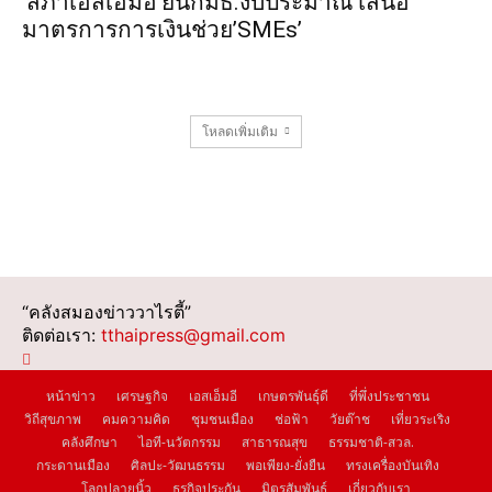
‘สภาเอสเอ็มอี’ยื่นกมธ.งบประมาณ เสนอ
มาตรการการเงินช่วย’SMEs’
โหลดเพิ่มเติม
“คลังสมองข่าววาไรตี้”
ติดต่อเรา:
tthaipress@gmail.com
หน้าข่าว
เศรษฐกิจ
เอสเอ็มอี
เกษตรพันธุ์ดี
ที่พึ่งประชาชน
วิถีสุขภาพ
คมความคิด
ชุมชนเมือง
ช่อฟ้า
วัยต๊าช
เที่ยวระเริง
คลังศึกษา
ไอที-นวัตกรรม
สาธารณสุข
ธรรมชาติ-สวล.
กระดานเมือง
ศิลปะ-วัฒนธรรม
พอเพียง-ยั่งยืน
ทรงเครื่องบันเทิง
โลกปลายนิ้ว
ธุรกิจประกัน
มิตรสัมพันธ์
เกี่ยวกับเรา