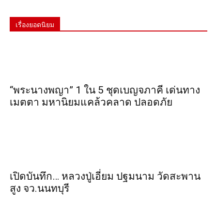
เรื่องยอดนิยม
“พระ​นาง​พญา” 1 ใน 5​ ชุดเบญจ​ภาคี​ เด่นทาง
เมตตา​ มหา​นิยม​แคล้วคลาด​ ปลอดภัย​
เปิดบันทึก… หลวงปู่เอี่ยม ​ปฐม​นาม​ วัดสะพาน
สูง​ จว.นนทบุรี