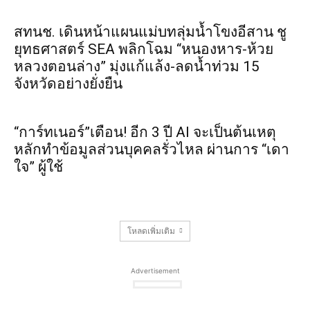
สทนช. เดินหน้าแผนแม่บทลุ่มน้ำโขงอีสาน ชู
ยุทธศาสตร์ SEA พลิกโฉม “หนองหาร-ห้วย
หลวงตอนล่าง” มุ่งแก้แล้ง-ลดน้ำท่วม 15
จังหวัดอย่างยั่งยืน
“การ์ทเนอร์”เตือน! อีก 3 ปี AI จะเป็นต้นเหตุ
หลักทำข้อมูลส่วนบุคคลรั่วไหล ผ่านการ “เดา
ใจ” ผู้ใช้
โหลดเพิ่มเติม
Advertisement