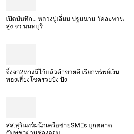
เปิดบันทึก… หลวงปู่เอี่ยม ​ปฐม​นาม​ วัดสะพาน
สูง​ จว.นนทบุรี
จิ้งจก​2​หาง​มีไว้แล้ว​ค้าขาย​ดี​ เรียก​ทรัพย์เงิน
ทอง​เสี่ยงโชค​รวยปัง​ ปัง​
สส.สุรินทร์ผนึกเครือข่ายSMEs บุกตลาด
กัมพูชาผ่านช่องจอม