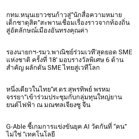
กทม.หนุนเยาวชนก้าวสู่“นักสื่อความหมาย
เด็กชาดุสิต”สะพานเชื่อมเรื่องราวจากท้องถิ่น
สู่อัตลักษณ์เมืองอันทรงคุณค่า
รองนายกฯ-รมว.พาณิชย์ร่วมเวที‘สุดยอด SME
แห่งชาติ ครั้งที่ 18’ มอบรางวัลพิเศษ 6 ด้าน
สำคัญ ผลักดัน SME ไทยสู่เวทีโลก
หนึ่งเดียวในไทย“ศ.ดร.สุพรทิพย์ พรหม
จรรยา”เข้าร่วมประชุมกับกลุ่มทุนใหญ่ยาน
ยนต์ไฟฟ้า ณ มณฑลเจียงซู จีน
G-Able ชี้เกมการแข่งขันยุค AI วัดกันที่ “คน”
ไม่ใช่ “เทคโนโลยี