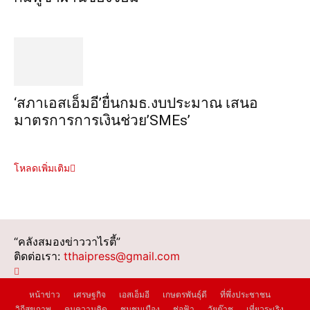
‘สภาเอสเอ็มอี’ยื่นกมธ.งบประมาณ เสนอ
มาตรการการเงินช่วย’SMEs’
โหลดเพิ่มเติม
“คลังสมองข่าววาไรตี้”
ติดต่อเรา:
tthaipress@gmail.com
หน้าข่าว
เศรษฐกิจ
เอสเอ็มอี
เกษตรพันธุ์ดี
ที่พึ่งประชาชน
วิถีสุขภาพ
คมความคิด
ชุมชนเมือง
ช่อฟ้า
วัยต๊าช
เที่ยวระเริง