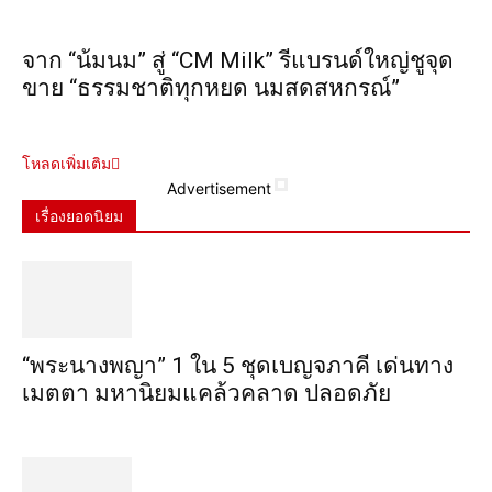
จาก “น้มนม” สู่ “CM Milk” รีแบรนด์ใหญ่ชูจุด
ขาย “ธรรมชาติทุกหยด นมสดสหกรณ์”
โหลดเพิ่มเติม
Advertisement
เรื่องยอดนิยม
“พระ​นาง​พญา” 1 ใน 5​ ชุดเบญจ​ภาคี​ เด่นทาง
เมตตา​ มหา​นิยม​แคล้วคลาด​ ปลอดภัย​