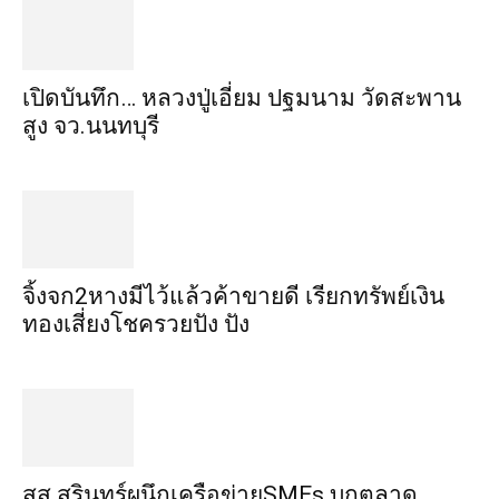
เปิดบันทึก… หลวงปู่เอี่ยม ​ปฐม​นาม​ วัดสะพาน
สูง​ จว.นนทบุรี
จิ้งจก​2​หาง​มีไว้แล้ว​ค้าขาย​ดี​ เรียก​ทรัพย์เงิน
ทอง​เสี่ยงโชค​รวยปัง​ ปัง​
สส.สุรินทร์ผนึกเครือข่ายSMEs บุกตลาด