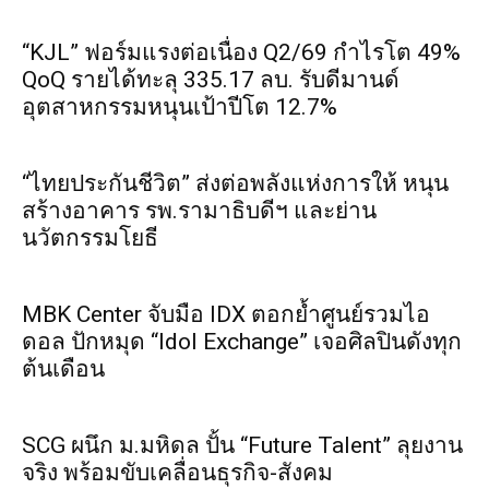
“KJL” ฟอร์มแรงต่อเนื่อง Q2/69 กำไรโต 49%
QoQ รายได้ทะลุ 335.17 ลบ. รับดีมานด์
อุตสาหกรรมหนุนเป้าปีโต 12.7%
“ไทยประกันชีวิต” ส่งต่อพลังแห่งการให้ หนุน
สร้างอาคาร รพ.รามาธิบดีฯ และย่าน
นวัตกรรมโยธี
MBK Center จับมือ IDX ตอกย้ำศูนย์รวมไอ
ดอล ปักหมุด “Idol Exchange” เจอศิลปินดังทุก
ต้นเดือน
SCG ผนึก ม.มหิดล ปั้น “Future Talent” ลุยงาน
จริง พร้อมขับเคลื่อนธุรกิจ-สังคม