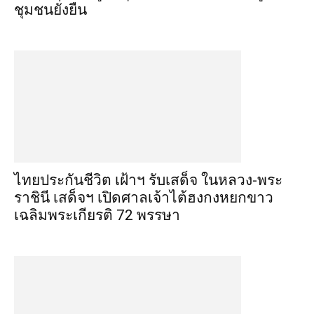
ชุมชนยั่งยืน
ไทยประกันชีวิต เฝ้าฯ รับเสด็จ ในหลวง-พระ
ราชินี เสด็จฯ เปิดศาลเจ้าไต้ฮงกงหยกขาว
เฉลิมพระเกียรติ 72 พรรษา