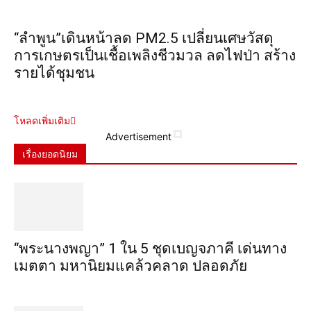
“ลำพูน”เดินหน้าลด PM2.5 เปลี่ยนเศษวัสดุ
การเกษตรเป็นเชื้อเพลิงชีวมวล ลดไฟป่า สร้าง
รายได้ชุมชน
โหลดเพิ่มเติม
Advertisement
เรื่องยอดนิยม
“พระ​นาง​พญา” 1 ใน 5​ ชุดเบญจ​ภาคี​ เด่นทาง
เมตตา​ มหา​นิยม​แคล้วคลาด​ ปลอดภัย​