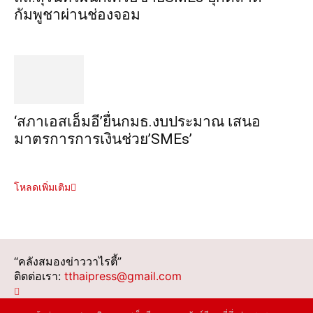
กัมพูชาผ่านช่องจอม
‘สภาเอสเอ็มอี’ยื่นกมธ.งบประมาณ เสนอ
มาตรการการเงินช่วย’SMEs’
โหลดเพิ่มเติม
“คลังสมองข่าววาไรตี้”
ติดต่อเรา:
tthaipress@gmail.com