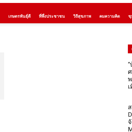
เกษตรพันธุ์ดี
ที่พึ่งประชาชน
วิถีสุขภาพ
คมความคิด
ช
“
ศ
พ
เ
ว
ส
D
จ
M