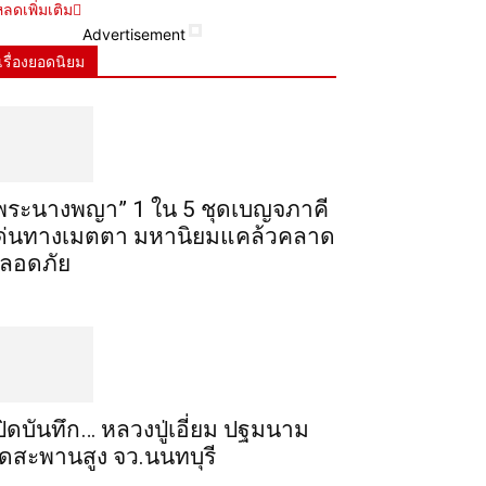
ลดเพิ่มเติม
Advertisement
เรื่องยอดนิยม
พระ​นาง​พญา” 1 ใน 5​ ชุดเบญจ​ภาคี​
ด่นทางเมตตา​ มหา​นิยม​แคล้วคลาด​
ลอดภัย​
ปิดบันทึก… หลวงปู่เอี่ยม ​ปฐม​นาม​
ัดสะพานสูง​ จว.นนทบุรี