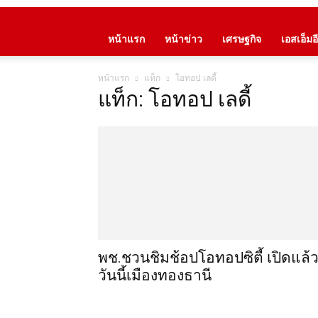
หน้าแรก
หน้าข่าว
เศรษฐกิจ
เอสเอ็มอี
หน้าแรก
แท็ก
โอทอป เลดี้
แท็ก: โอทอป เลดี้
พช.ชวนชิมช้อปโอทอปซิตี้ เปิดแล้
วันนี้เมืองทองธานี