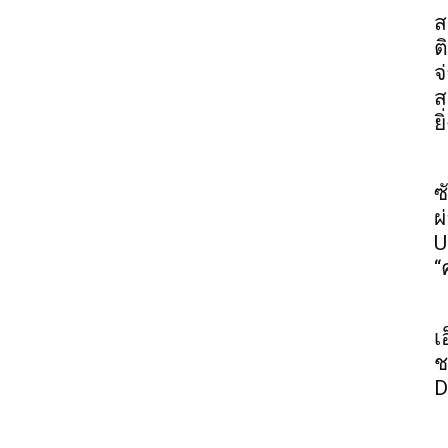
ส
ต
จ
ส
ย
ซ
ผ
U
“
เ
ช
D