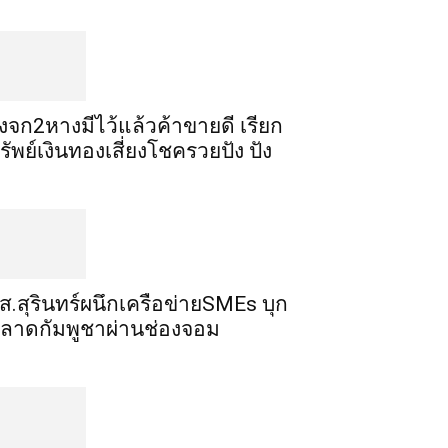
ิ้งจก​2​หาง​มีไว้แล้ว​ค้าขาย​ดี​ เรียก​
รัพย์เงินทอง​เสี่ยงโชค​รวยปัง​ ปัง​
ส.สุรินทร์ผนึกเครือข่ายSMEs บุก
ลาดกัมพูชาผ่านช่องจอม