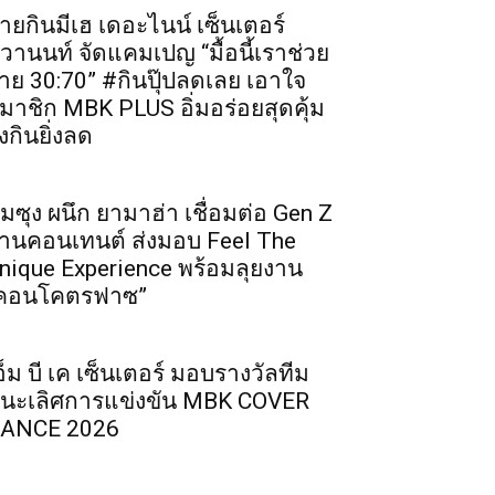
ายกินมีเฮ เดอะไนน์ เซ็นเตอร์
ิวานนท์ จัดแคมเปญ “มื้อนี้เราช่วย
่าย 30:70” #กินปุ๊ปลดเลย เอาใจ
มาชิก MBK PLUS อิ่มอร่อยสุดคุ้ม
ิ่งกินยิ่งลด
ัมซุง ผนึก ยามาฮ่า เชื่อมต่อ Gen Z
่านคอนเทนต์ ส่งมอบ Feel The
nique Experience พร้อมลุยงาน
คอนโคตรฟาซ”
อ็ม บี เค เซ็นเตอร์ มอบรางวัลทีม
นะเลิศการแข่งขัน MBK COVER
ANCE 2026