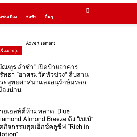
ุมชนเมือง
ช่อฟ้า
อื่นๆ
Advertisement
เรื่องล่าสุด
บัณฑูร ล่ำซำ” เปิดป้ายอาคาร
รัทธา “อาศรมวัดหัวข่วง” สืบสาน
ระพุทธศาสนาและอนุรักษ์มรดก
มืองน่าน
ายเฮลท์ตี้ห้ามพลาด! Blue
iamond Almond Breeze ดึง “เบเบ้”
ัดกิจกรรมสุดเอ็กซ์คลูซีฟ “Rich in
otion”