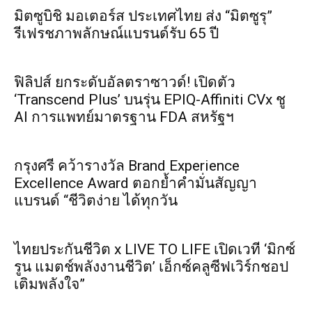
มิตซูบิชิ มอเตอร์ส ประเทศไทย ส่ง “มิตซูรุ”
รีเฟรชภาพลักษณ์แบรนด์รับ 65 ปี
ฟิลิปส์ ยกระดับอัลตราซาวด์! เปิดตัว
‘Transcend Plus’ บนรุ่น EPIQ-Affiniti CVx ชู
AI การแพทย์มาตรฐาน FDA สหรัฐฯ
กรุงศรี คว้ารางวัล Brand Experience
Excellence Award ตอกย้ำคำมั่นสัญญา
แบรนด์ “ชีวิตง่าย ได้ทุกวัน
ไทยประกันชีวิต x LIVE TO LIFE เปิดเวที ‘มิกซ์
รูน แมตช์พลังงานชีวิต’ เอ็กซ์คลูซีฟเวิร์กชอป
เติมพลังใจ”