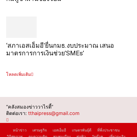
‘สภาเอสเอ็มอี’ยื่นกมธ.งบประมาณ เสนอ
มาตรการการเงินช่วย’SMEs’
โหลดเพิ่มเติม
“คลังสมองข่าววาไรตี้”
ติดต่อเรา:
tthaipress@gmail.com
หน้าข่าว
เศรษฐกิจ
เอสเอ็มอี
เกษตรพันธุ์ดี
ที่พึ่งประชาชน
วิถีสุขภาพ
คมความคิด
ชุมชนเมือง
ช่อฟ้า
วัยต๊าช
เที่ยวระเริง