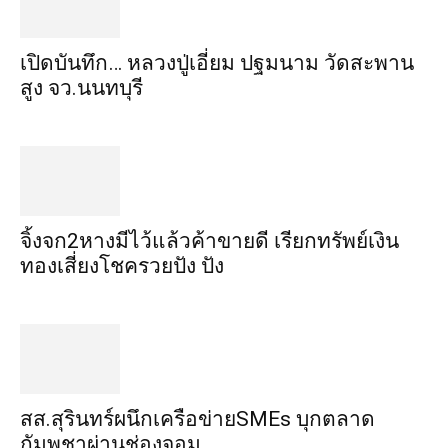
เปิดบันทึก… หลวงปู่เอี่ยม ​ปฐม​นาม​ วัดสะพาน
สูง​ จว.นนทบุรี
จิ้งจก​2​หาง​มีไว้แล้ว​ค้าขาย​ดี​ เรียก​ทรัพย์เงิน
ทอง​เสี่ยงโชค​รวยปัง​ ปัง​
สส.สุรินทร์ผนึกเครือข่ายSMEs บุกตลาด
กัมพูชาผ่านช่องจอม