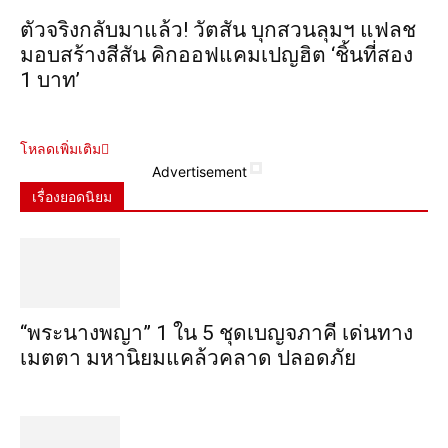
ตัวจริงกลับมาแล้ว! วัตสัน บุกสวนลุมฯ แฟลช
มอบสร้างสีสัน คิกออฟแคมเปญฮิต ‘ชิ้นที่สอง
1 บาท’
โหลดเพิ่มเติม
Advertisement
เรื่องยอดนิยม
“พระ​นาง​พญา” 1 ใน 5​ ชุดเบญจ​ภาคี​ เด่นทาง
เมตตา​ มหา​นิยม​แคล้วคลาด​ ปลอดภัย​