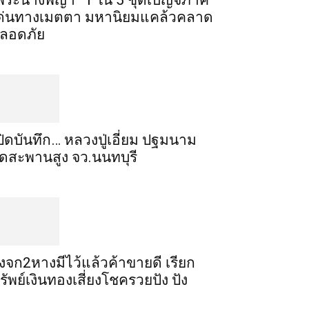
พระ​นาง​พญา” 1 ใน 5​ ชุดเบญจ​ภาคี​
ด่นทางเมตตา​ มหา​นิยม​แคล้วคลาด​
ลอดภัย​
ปิดบันทึก… หลวงปู่เอี่ยม ​ปฐม​นาม​
ัดสะพานสูง​ จว.นนทบุรี
ิ้งจก​2​หาง​มีไว้แล้ว​ค้าขาย​ดี​ เรียก​
รัพย์เงินทอง​เสี่ยงโชค​รวยปัง​ ปัง​