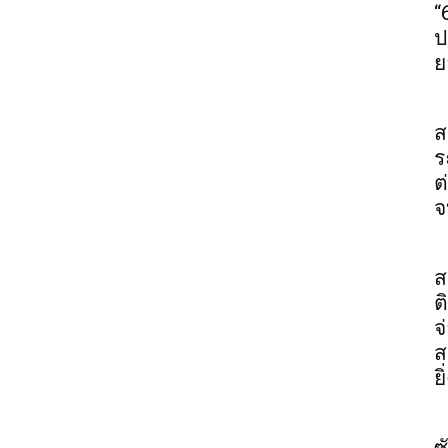
“
ป
ย
ส
ร
ต
จ
ส
ต
จ
ส
ย