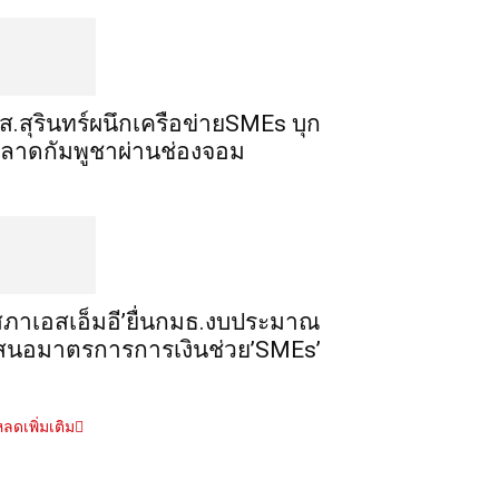
ส.สุรินทร์ผนึกเครือข่ายSMEs บุก
ลาดกัมพูชาผ่านช่องจอม
สภาเอสเอ็มอี’ยื่นกมธ.งบประมาณ
สนอมาตรการการเงินช่วย’SMEs’
ลดเพิ่มเติม