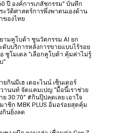
60 ปี องค์การเภสัชกรรม” บันทึก
ระวัติศาสตร์การพึ่งพาตนเองด้าน
าของไทย
ยามคูโบต้า ชูนวัตกรรม AI ยก
ะดับบริการหลังการขายแบบไร้รอย
่อ ชูโมเดล “เลือกคูโบต้า คุ้มค่าไม่รู้
บ”
ายกินมีเฮ เดอะไนน์ เซ็นเตอร์
ิวานนท์ จัดแคมเปญ “มื้อนี้เราช่วย
่าย 30:70” #กินปุ๊ปลดเลย เอาใจ
มาชิก MBK PLUS อิ่มอร่อยสุดคุ้ม
ิ่งกินยิ่งลด