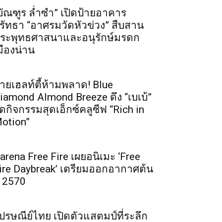
บัณฑูร ล่ำซำ” เปิดป้ายอาคาร
รัทธา “อาศรมวัดหัวข่วง” สืบสาน
ระพุทธศาสนาและอนุรักษ์มรดก
มืองน่าน
ายเฮลท์ตี้ห้ามพลาด! Blue
iamond Almond Breeze ดึง “เบเบ้”
ัดกิจกรรมสุดเอ็กซ์คลูซีฟ “Rich in
otion”
arena Free Fire เผยอนิเมะ ‘Free
ire Daybreak’ เตรียมออกอากาศต้น
ี 2570
ปรษณีย์ไทย เปิดตัวแสตมป์ที่ระลึก