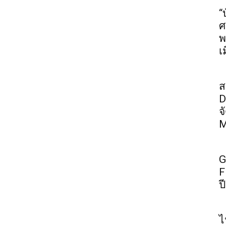
“
ศ
พ
เ
ส
D
จ
M
G
F
ป
ไ