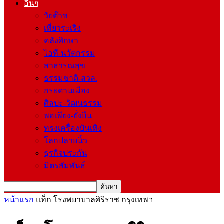
อื่นๆ
วัยต๊าช
เที่ยวระเริง
คลังศึกษา
ไอที-นวัตกรรม
สาธารณสุข
ธรรมชาติ-สวล.
กระดานเมือง
ศิลปะ-วัฒนธรรม
พอเพียง-ยั่งยืน
ทรงเครื่องบันเทิง
โลกปลายนิ้ว
ธุรกิจประกัน
มิตรสัมพันธ์
หน้าแรก
แท็ก
โรงพยาบาลศิริราช กรุงเทพฯ