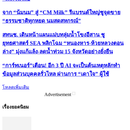
จาก “น้มนม” สู่ “CM Milk” รีแบรนด์ใหญ่ชูจุดขาย
“ธรรมชาติทุกหยด นมสดสหกรณ์”
สทนช. เดินหน้าแผนแม่บทลุ่มน้ำโขงอีสาน ชู
ยุทธศาสตร์ SEA พลิกโฉม “หนองหาร-ห้วยหลวงตอน
ล่าง” มุ่งแก้แล้ง-ลดน้ำท่วม 15 จังหวัดอย่างยั่งยืน
“การ์ทเนอร์”เตือน! อีก 3 ปี AI จะเป็นต้นเหตุหลักทำ
ข้อมูลส่วนบุคคลรั่วไหล ผ่านการ “เดาใจ” ผู้ใช้
โหลดเพิ่มเติม
Advertisement
เรื่องยอดนิยม