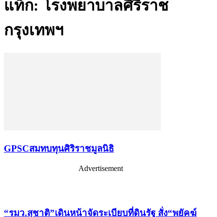
แท็ก: โรงพยาบาลศิริราช
กรุงเทพฯ
GPSCสมทบทุนศิริราชมูลนิธิ
Advertisement
เรื่องล่าสุด
“รมว.สุชาติ”เดินหน้าจัดระเบียบที่ดินรัฐ สั่ง“พยัคฆ์