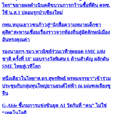
ไพร”ขยายผลดำเนินคดีขบวนการกว้านซื้อที่ดิน คทช.
ใช้ น.ส.3 ปลอมรุกป่าเชียงใหม่
กทม.หนุนเยาวชนก้าวสู่“นักสื่อความหมายเด็กชา
ดุสิต”สะพานเชื่อมเรื่องราวจากท้องถิ่นสู่อัตลักษณ์เมือง
อันทรงคุณค่า
รองนายกฯ-รมว.พาณิชย์ร่วมเวที‘สุดยอด SME แห่ง
ชาติ ครั้งที่ 18’ มอบรางวัลพิเศษ 6 ด้านสำคัญ ผลักดัน
SME ไทยสู่เวทีโลก
หนึ่งเดียวในไทย“ศ.ดร.สุพรทิพย์ พรหมจรรยา”เข้าร่วม
ประชุมกับกลุ่มทุนใหญ่ยานยนต์ไฟฟ้า ณ มณฑลเจียงซู
จีน
G-Able ชี้เกมการแข่งขันยุค AI วัดกันที่ “คน” ไม่ใช่
“เทคโนโลยี