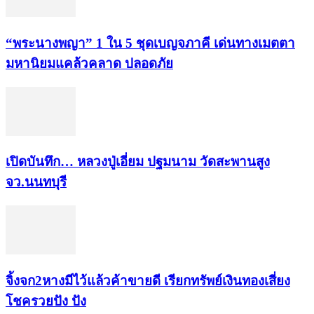
“พระ​นาง​พญา” 1 ใน 5​ ชุดเบญจ​ภาคี​ เด่นทางเมตตา​
มหา​นิยม​แคล้วคลาด​ ปลอดภัย​
เปิดบันทึก… หลวงปู่เอี่ยม ​ปฐม​นาม​ วัดสะพานสูง​
จว.นนทบุรี
จิ้งจก​2​หาง​มีไว้แล้ว​ค้าขาย​ดี​ เรียก​ทรัพย์เงินทอง​เสี่ยง
โชค​รวยปัง​ ปัง​