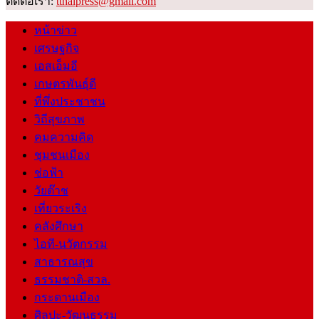
ติดต่อเรา:
tthaipress@gmail.com
หน้าข่าว
เศรษฐกิจ
เอสเอ็มอี
เกษตรพันธุ์ดี
ที่พึ่งประชาชน
วิถีสุขภาพ
คมความคิด
ชุมชนเมือง
ช่อฟ้า
วัยต๊าช
เที่ยวระเริง
คลังศึกษา
ไอที-นวัตกรรม
สาธารณสุข
ธรรมชาติ-สวล.
กระดานเมือง
ศิลปะ-วัฒนธรรม