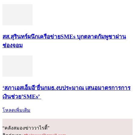
สส.สุรินทร์ผนึกเครือข่ายSMEs บุกตลาดกัมพูชาผ่าน
ช่องจอม
‘สภาเอสเอ็มอี’ยื่นกมธ.งบประมาณ เสนอมาตรการการ
เงินช่วย’SMEs’
โหลดเพิ่มเติม
“คลังสมองข่าววาไรตี้”