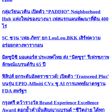
กลุ่มวัธนเวคิน เปิดตัว “PADDIO” Neighborhood
Hub แห่งใหม่ของบางนา เฟสแรกแผนพัฒนาที่ดิน 400
ไร่
SC ชวน ‘เฟย-ภัทร’ ยก LouLou.BKK เสิร์ฟความ
อร่อยกลางพารากอน
มิตซูบิชิ มอเตอร์ส ประเทศไทย ส่ง “มิตซูรุ” รีเฟรชภาพ
ลักษณ์แบรนด์รับ 65 ปี
ฟิลิปส์ ยกระดับอัลตราซาวด์! เปิดตัว ‘Transcend Plus’
บนรุ่น EPIQ-Affiniti CVx ชู AI การแพทย์มาตรฐาน
FDA สหรัฐฯ
กรุงศรี คว้ารางวัล Brand Experience Excellence
Award ตอกย้ำคำมั่นสัญญาแบรนด์ “ชีวิตง่าย ได้ทุก