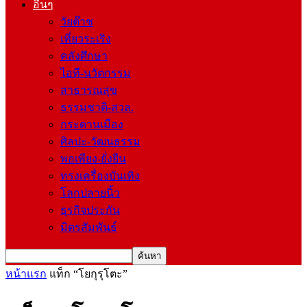
อื่นๆ
วัยต๊าช
เที่ยวระเริง
คลังศึกษา
ไอที-นวัตกรรม
สาธารณสุข
ธรรมชาติ-สวล.
กระดานเมือง
ศิลปะ-วัฒนธรรม
พอเพียง-ยั่งยืน
ทรงเครื่องบันเทิง
โลกปลายนิ้ว
ธุรกิจประกัน
มิตรสัมพันธ์
หน้าแรก
แท็ก
“โยกุรุโตะ”