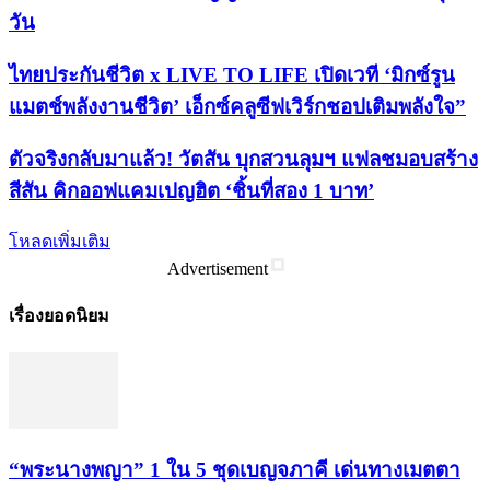
วัน
ไทยประกันชีวิต x LIVE TO LIFE เปิดเวที ‘มิกซ์รูน
แมตช์พลังงานชีวิต’ เอ็กซ์คลูซีฟเวิร์กชอปเติมพลังใจ”
ตัวจริงกลับมาแล้ว! วัตสัน บุกสวนลุมฯ แฟลชมอบสร้าง
สีสัน คิกออฟแคมเปญฮิต ‘ชิ้นที่สอง 1 บาท’
โหลดเพิ่มเติม
Advertisement
เรื่องยอดนิยม
“พระ​นาง​พญา” 1 ใน 5​ ชุดเบญจ​ภาคี​ เด่นทางเมตตา​