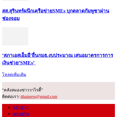
สส.สุรินทร์ผนึกเครือข่ายSMEs บุกตลาดกัมพูชาผ่าน
ช่องจอม
‘สภาเอสเอ็มอี’ยื่นกมธ.งบประมาณ เสนอมาตรการการ
เงินช่วย’SMEs’
โหลดเพิ่มเติม
“คลังสมองข่าววาไรตี้”
ติดต่อเรา:
tthaipress@gmail.com
หน้าข่าว
เศรษฐกิจ