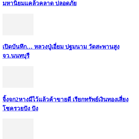
มหา​นิยม​แคล้วคลาด​ ปลอดภัย​
เปิดบันทึก… หลวงปู่เอี่ยม ​ปฐม​นาม​ วัดสะพานสูง​
จว.นนทบุรี
จิ้งจก​2​หาง​มีไว้แล้ว​ค้าขาย​ดี​ เรียก​ทรัพย์เงินทอง​เสี่ยง
โชค​รวยปัง​ ปัง​