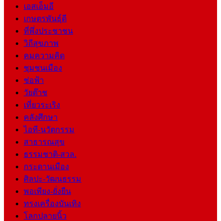
เอสเอ็มอี
เกษตรพันธุ์ดี
ที่พึ่งประชาชน
วิถีสุขภาพ
คมความคิด
ชุมชนเมือง
ช่อฟ้า
วัยต๊าช
เที่ยวระเริง
คลังศึกษา
ไอที-นวัตกรรม
สาธารณสุข
ธรรมชาติ-สวล.
กระดานเมือง
ศิลปะ-วัฒนธรรม
พอเพียง-ยั่งยืน
ทรงเครื่องบันเทิง
โลกปลายนิ้ว