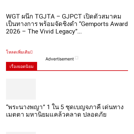
WGT ผนึก TGJTA – GJPCT เปิดตัวสมาคม
เป็นทางการ พร้อมจัดชิงดำ “Gemports Award
2026 – The Vivid Legacy”...
โหลดเพิ่มเติม
Advertisement
เรื่องยอดนิยม
“พระ​นาง​พญา” 1 ใน 5​ ชุดเบญจ​ภาคี​ เด่นทาง
เมตตา​ มหา​นิยม​แคล้วคลาด​ ปลอดภัย​