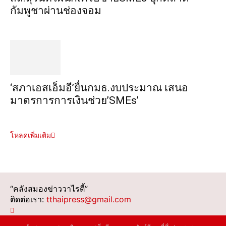
กัมพูชาผ่านช่องจอม
‘สภาเอสเอ็มอี’ยื่นกมธ.งบประมาณ เสนอ
มาตรการการเงินช่วย’SMEs’
โหลดเพิ่มเติม
“คลังสมองข่าววาไรตี้”
ติดต่อเรา:
tthaipress@gmail.com