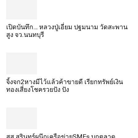
เปิดบันทึก… หลวงปู่เอี่ยม ​ปฐม​นาม​ วัดสะพาน
สูง​ จว.นนทบุรี
จิ้งจก​2​หาง​มีไว้แล้ว​ค้าขาย​ดี​ เรียก​ทรัพย์เงิน
ทอง​เสี่ยงโชค​รวยปัง​ ปัง​
สส.สุรินทร์ผนึกเครือข่ายSMEs บุกตลาด