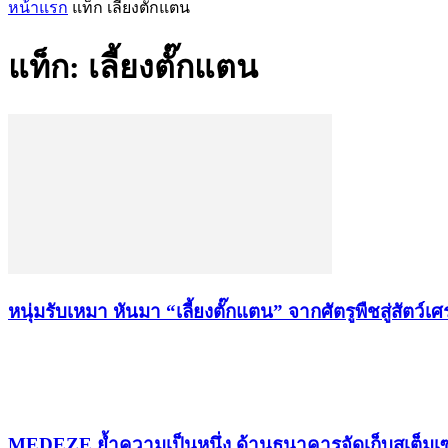
หน้าแรก
แท็ก
เลี้ยงตั๊กแตน
แท็ก: เลี้ยงตั๊กแตน
หนุ่มรับเหมา หันมา “เลี้ยงตั๊กแตน” จากศัตรูพืชสู่สัตว์เศ
เรื่องล่าสุด
MEDEZE ย้ำความเป็นหนึ่ง ด้านธนาคารจัดเก็บสเต็มเซ