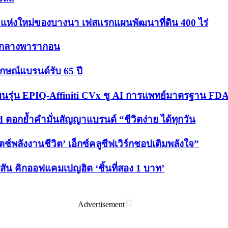
 แห่งใหม่ของบางนา เฟสแรกแผนพัฒนาที่ดิน 400 ไร่
อยกลางพารากอน
ักษณ์แบรนด์รับ 65 ปี
’ บนรุ่น EPIQ-Affiniti CVx ชู AI การแพทย์มาตรฐาน FDA
d ตอกย้ำคำมั่นสัญญาแบรนด์ “ชีวิตง่าย ได้ทุกวัน
ช์พลังงานชีวิต’ เอ็กซ์คลูซีฟเวิร์กชอปเติมพลังใจ”
สัน คิกออฟแคมเปญฮิต ‘ชิ้นที่สอง 1 บาท’
Advertisement