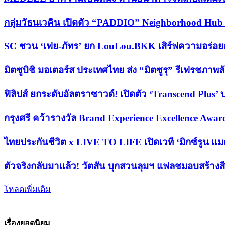
กลุ่มวัธนเวคิน เปิดตัว “PADDIO” Neighborhood Hub
SC ชวน ‘เฟย-ภัทร’ ยก LouLou.BKK เสิร์ฟความอร่
มิตซูบิชิ มอเตอร์ส ประเทศไทย ส่ง “มิตซูรุ” รีเฟรชภาพล
ฟิลิปส์ ยกระดับอัลตราซาวด์! เปิดตัว ‘Transcend Plus
กรุงศรี คว้ารางวัล Brand Experience Excellence Awar
ไทยประกันชีวิต x LIVE TO LIFE เปิดเวที ‘มิกซ์รูน แมต
ตัวจริงกลับมาแล้ว! วัตสัน บุกสวนลุมฯ แฟลชมอบสร้างสี
โหลดเพิ่มเติม
เรื่องยอดนิยม