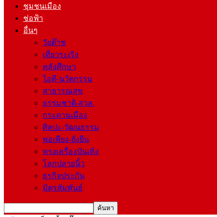
ชุมชนเมือง
ช่อฟ้า
อื่นๆ
วัยต๊าช
เที่ยวระเริง
คลังศึกษา
ไอที-นวัตกรรม
สาธารณสุข
ธรรมชาติ-สวล.
กระดานเมือง
ศิลปะ-วัฒนธรรม
พอเพียง-ยั่งยืน
ทรงเครื่องบันเทิง
โลกปลายนิ้ว
ธุรกิจประกัน
มิตรสัมพันธ์