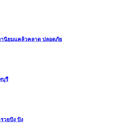
า​นิยม​แคล้วคลาด​ ปลอดภัย​
บุรี
รวยปัง​ ปัง​