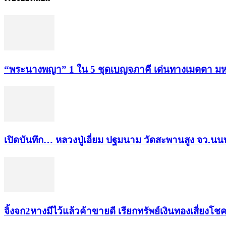
“พระ​นาง​พญา” 1 ใน 5​ ชุดเบญจ​ภาคี​ เด่นทางเมตตา​ มห
เปิดบันทึก… หลวงปู่เอี่ยม ​ปฐม​นาม​ วัดสะพานสูง​ จว.นนท
จิ้งจก​2​หาง​มีไว้แล้ว​ค้าขาย​ดี​ เรียก​ทรัพย์เงินทอง​เสี่ยงโชค​