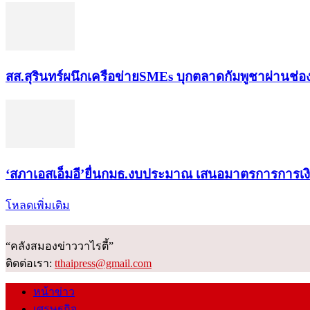
สส.สุรินทร์ผนึกเครือข่ายSMEs บุกตลาดกัมพูชาผ่านช่
‘สภาเอสเอ็มอี’ยื่นกมธ.งบประมาณ เสนอมาตรการการเ
โหลดเพิ่มเติม
“คลังสมองข่าววาไรตี้”
ติดต่อเรา:
tthaipress@gmail.com
หน้าข่าว
เศรษฐกิจ