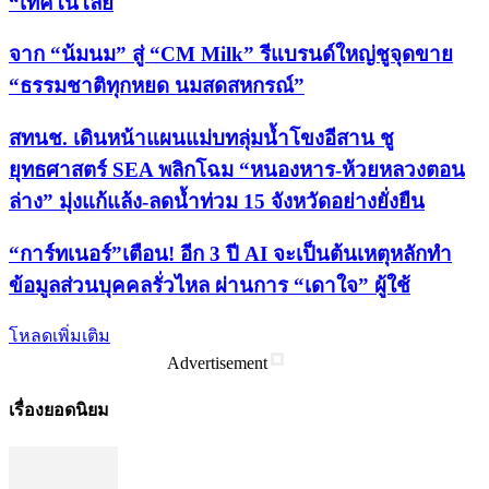
“เทคโนโลยี
จาก “น้มนม” สู่ “CM Milk” รีแบรนด์ใหญ่ชูจุดขาย
“ธรรมชาติทุกหยด นมสดสหกรณ์”
สทนช. เดินหน้าแผนแม่บทลุ่มน้ำโขงอีสาน ชู
ยุทธศาสตร์ SEA พลิกโฉม “หนองหาร-ห้วยหลวงตอน
ล่าง” มุ่งแก้แล้ง-ลดน้ำท่วม 15 จังหวัดอย่างยั่งยืน
“การ์ทเนอร์”เตือน! อีก 3 ปี AI จะเป็นต้นเหตุหลักทำ
ข้อมูลส่วนบุคคลรั่วไหล ผ่านการ “เดาใจ” ผู้ใช้
โหลดเพิ่มเติม
Advertisement
เรื่องยอดนิยม