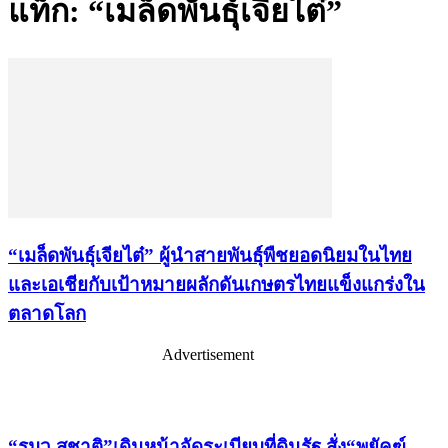
แท็ก: “เมล็ดพันธุ์เจียไต๋”
“เมล็ดพันธุ์เจียไต๋” ผู้นำสายพันธุ์พืชยอดนิยมในไทย
และเอเชียกับเป้าหมายผลักดันเกษตรไทยแข็งแกร่งใน
ตลาดโลก
Advertisement
เรื่องล่าสุด
“รมว.สุชาติ”เดินหน้าจัดระเบียบที่ดินรัฐ สั่ง“พยัคฆ์