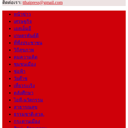
ติดต่อเรา:
tthaipress@gmail.com
หน้าข่าว
เศรษฐกิจ
เอสเอ็มอี
เกษตรพันธุ์ดี
ที่พึ่งประชาชน
วิถีสุขภาพ
คมความคิด
ชุมชนเมือง
ช่อฟ้า
วัยต๊าช
เที่ยวระเริง
คลังศึกษา
ไอที-นวัตกรรม
สาธารณสุข
ธรรมชาติ-สวล.
กระดานเมือง