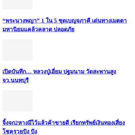
“พระ​นาง​พญา” 1 ใน 5​ ชุดเบญจ​ภาคี​ เด่นทางเมตตา​
มหา​นิยม​แคล้วคลาด​ ปลอดภัย​
เปิดบันทึก… หลวงปู่เอี่ยม ​ปฐม​นาม​ วัดสะพานสูง​
จว.นนทบุรี
จิ้งจก​2​หาง​มีไว้แล้ว​ค้าขาย​ดี​ เรียก​ทรัพย์เงินทอง​เสี่ยง
โชค​รวยปัง​ ปัง​