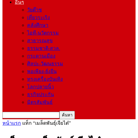
อื่นๆ
วัยต๊าช
เที่ยวระเริง
คลังศึกษา
ไอที-นวัตกรรม
สาธารณสุข
ธรรมชาติ-สวล.
กระดานเมือง
ศิลปะ-วัฒนธรรม
พอเพียง-ยั่งยืน
ทรงเครื่องบันเทิง
โลกปลายนิ้ว
ธุรกิจประกัน
มิตรสัมพันธ์
หน้าแรก
แท็ก
“เมล็ดพันธุ์เจียไต๋”