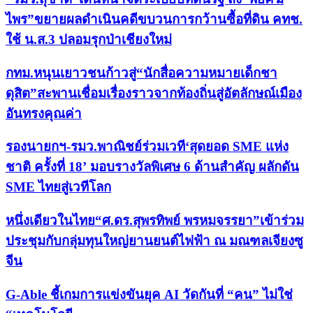
ไพร”ขยายผลดำเนินคดีขบวนการกว้านซื้อที่ดิน คทช.
ใช้ น.ส.3 ปลอมรุกป่าเชียงใหม่
กทม.หนุนเยาวชนก้าวสู่“นักสื่อความหมายเด็กชา
ดุสิต”สะพานเชื่อมเรื่องราวจากท้องถิ่นสู่อัตลักษณ์เมือง
อันทรงคุณค่า
รองนายกฯ-รมว.พาณิชย์ร่วมเวที‘สุดยอด SME แห่ง
ชาติ ครั้งที่ 18’ มอบรางวัลพิเศษ 6 ด้านสำคัญ ผลักดัน
SME ไทยสู่เวทีโลก
หนึ่งเดียวในไทย“ศ.ดร.สุพรทิพย์ พรหมจรรยา”เข้าร่วม
ประชุมกับกลุ่มทุนใหญ่ยานยนต์ไฟฟ้า ณ มณฑลเจียงซู
จีน
G-Able ชี้เกมการแข่งขันยุค AI วัดกันที่ “คน” ไม่ใช่