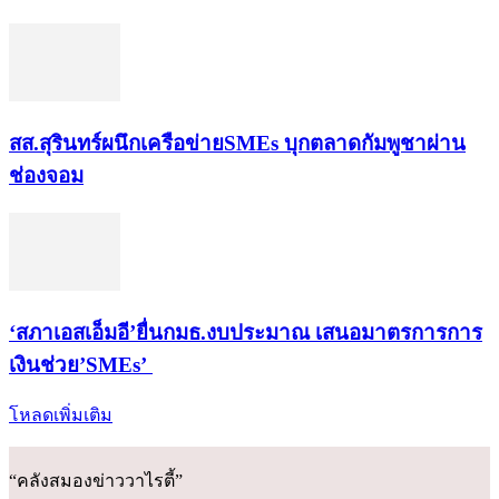
สส.สุรินทร์ผนึกเครือข่ายSMEs บุกตลาดกัมพูชาผ่าน
ช่องจอม
‘สภาเอสเอ็มอี’ยื่นกมธ.งบประมาณ เสนอมาตรการการ
เงินช่วย’SMEs’
โหลดเพิ่มเติม
“คลังสมองข่าววาไรตี้”