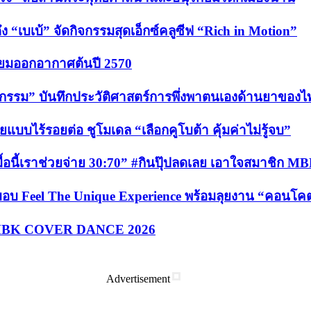
 “เบเบ้” จัดกิจกรรมสุดเอ็กซ์คลูซีฟ “Rich in Motion”
รียมออกอากาศต้นปี 2570
สัชกรรม” บันทึกประวัติศาสตร์การพึ่งพาตนเองด้านยาของไ
บไร้รอยต่อ ชูโมเดล “เลือกคูโบต้า คุ้มค่าไม่รู้จบ”
อนี้เราช่วยจ่าย 30:70” #กินปุ๊ปลดเลย เอาใจสมาชิก MBK P
ส่งมอบ Feel The Unique Experience พร้อมลุยงาน “คอนโ
ขัน MBK COVER DANCE 2026
Advertisement