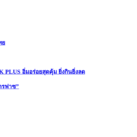
ทย
LUS อิ่มอร่อยสุดคุ้ม ยิ่งกินยิ่งลด
คตรฟาซ”