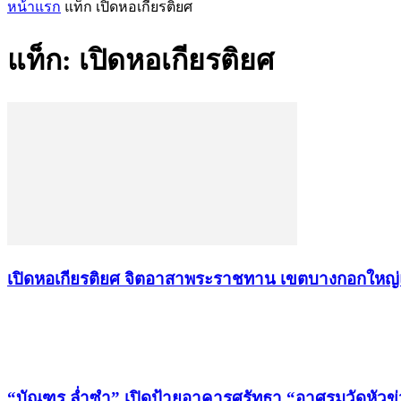
หน้าแรก
แท็ก
เปิดหอเกียรติยศ
แท็ก: เปิดหอเกียรติยศ
เปิดหอเกียรติยศ จิตอาสาพระราชทาน เขตบางกอกใหญ่แ
เรื่องล่าสุด
“บัณฑูร ล่ำซำ” เปิดป้ายอาคารศรัทธา “อาศรมวัดหัวข