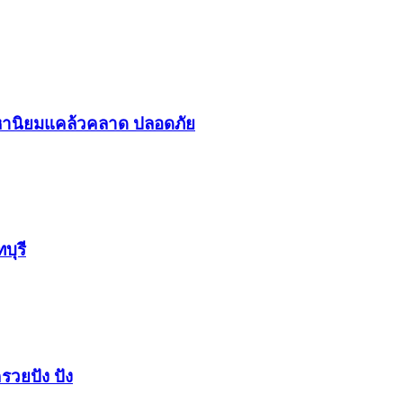
า​นิยม​แคล้วคลาด​ ปลอดภัย​
บุรี
รวยปัง​ ปัง​