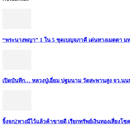
“พระ​นาง​พญา” 1 ใน 5​ ชุดเบญจ​ภาคี​ เด่นทางเมตตา​ มห
เปิดบันทึก… หลวงปู่เอี่ยม ​ปฐม​นาม​ วัดสะพานสูง​ จว.นนท
จิ้งจก​2​หาง​มีไว้แล้ว​ค้าขาย​ดี​ เรียก​ทรัพย์เงินทอง​เสี่ยงโชค​