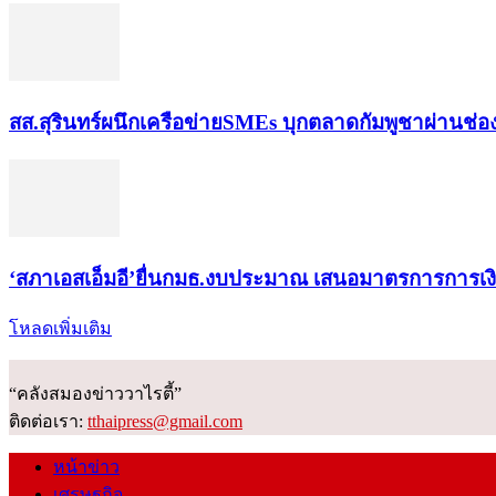
สส.สุรินทร์ผนึกเครือข่ายSMEs บุกตลาดกัมพูชาผ่านช่
‘สภาเอสเอ็มอี’ยื่นกมธ.งบประมาณ เสนอมาตรการการเ
โหลดเพิ่มเติม
“คลังสมองข่าววาไรตี้”
ติดต่อเรา:
tthaipress@gmail.com
หน้าข่าว
เศรษฐกิจ