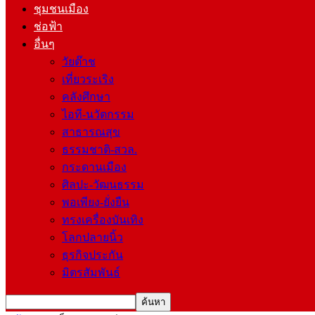
ชุมชนเมือง
ช่อฟ้า
อื่นๆ
วัยต๊าช
เที่ยวระเริง
คลังศึกษา
ไอที-นวัตกรรม
สาธารณสุข
ธรรมชาติ-สวล.
กระดานเมือง
ศิลปะ-วัฒนธรรม
พอเพียง-ยั่งยืน
ทรงเครื่องบันเทิง
โลกปลายนิ้ว
ธุรกิจประกัน
มิตรสัมพันธ์