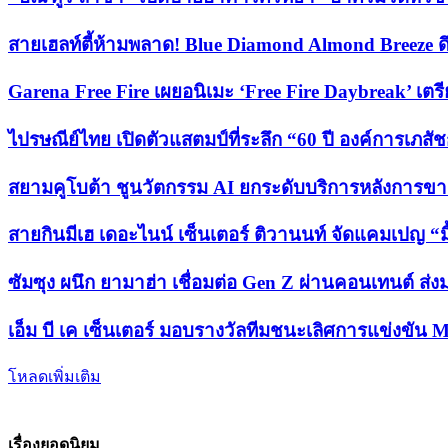
สายเฮลท์ตี้ห้ามพลาด! Blue Diamond Almond Breeze ดึง
Garena Free Fire เผยอนิเมะ ‘Free Fire Daybreak’ เต
ไปรษณีย์ไทย เปิดตัวแสตมป์ที่ระลึก “60 ปี องค์การเภ
สยามคูโบต้า ชูนวัตกรรม AI ยกระดับบริการหลังการขายแบ
สายกินมีเฮ เดอะไนน์ เซ็นเตอร์ ติวานนท์ จัดแคมเปญ “มื้
ซัมซุง ผนึก ยามาฮ่า เชื่อมต่อ Gen Z ผ่านคอนเทนต์ 
เอ็ม บี เค เซ็นเตอร์ มอบรางวัลทีมชนะเลิศการแข่ง
โหลดเพิ่มเติม
เรื่องยอดนิยม