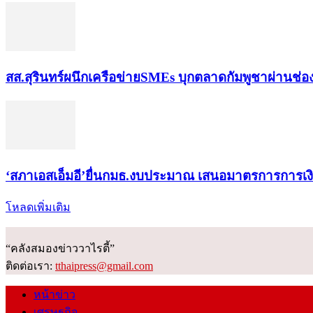
สส.สุรินทร์ผนึกเครือข่ายSMEs บุกตลาดกัมพูชาผ่านช่
‘สภาเอสเอ็มอี’ยื่นกมธ.งบประมาณ เสนอมาตรการการเ
โหลดเพิ่มเติม
“คลังสมองข่าววาไรตี้”
ติดต่อเรา:
tthaipress@gmail.com
หน้าข่าว
เศรษฐกิจ