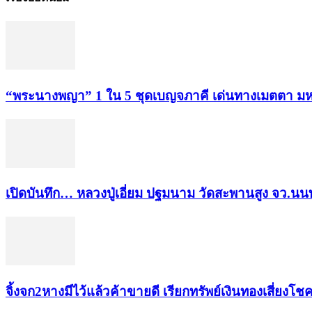
“พระ​นาง​พญา” 1 ใน 5​ ชุดเบญจ​ภาคี​ เด่นทางเมตตา​ มห
เปิดบันทึก… หลวงปู่เอี่ยม ​ปฐม​นาม​ วัดสะพานสูง​ จว.นนท
จิ้งจก​2​หาง​มีไว้แล้ว​ค้าขาย​ดี​ เรียก​ทรัพย์เงินทอง​เสี่ยงโชค​