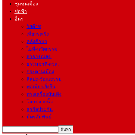
ชุมชนเมือง
ช่อฟ้า
อื่นๆ
วัยต๊าช
เที่ยวระเริง
คลังศึกษา
ไอที-นวัตกรรม
สาธารณสุข
ธรรมชาติ-สวล.
กระดานเมือง
ศิลปะ-วัฒนธรรม
พอเพียง-ยั่งยืน
ทรงเครื่องบันเทิง
โลกปลายนิ้ว
ธุรกิจประกัน
มิตรสัมพันธ์