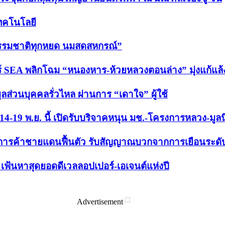
เทคโนโลยี
“ธรรมชาติทุกหยด นมสดสหกรณ์”
 SEA พลิกโฉม “หนองหาร-ห้วยหลวงตอนล่าง” มุ่งแก้แล้ง-ล
ูลส่วนบุคคลรั่วไหล ผ่านการ “เดาใจ” ผู้ใช้
ม่ 14-19 พ.ย. นี้ เปิดรับบริจาคหนุน มช.-โครงการหลวง-มูล
นการค้าชายแดนฟื้นตัว รับสัญญาณบวกจากการเยือนระดับ
ฟ้นหาสุดยอดดีเวลลอปเปอร์-เอเจนต์แห่งปี
Advertisement