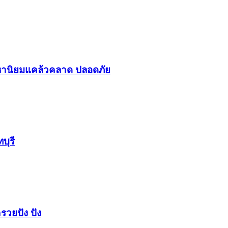
า​นิยม​แคล้วคลาด​ ปลอดภัย​
บุรี
รวยปัง​ ปัง​