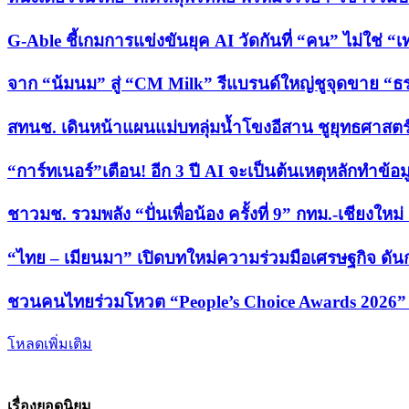
G-Able ชี้เกมการแข่งขันยุค AI วัดกันที่ “คน” ไม่ใช่ “
จาก “น้มนม” สู่ “CM Milk” รีแบรนด์ใหญ่ชูจุดขาย 
สทนช. เดินหน้าแผนแม่บทลุ่มน้ำโขงอีสาน ชูยุทธศาสตร์
“การ์ทเนอร์”เตือน! อีก 3 ปี AI จะเป็นต้นเหตุหลักทำข้อม
ชาวมช. รวมพลัง “ปั่นเพื่อน้อง ครั้งที่ 9” กทม.-เชียงให
“ไทย – เมียนมา” เปิดบทใหม่ความร่วมมือเศรษฐกิจ ดั
ชวนคนไทยร่วมโหวต “People’s Choice Awards 2026” เ
โหลดเพิ่มเติม
เรื่องยอดนิยม