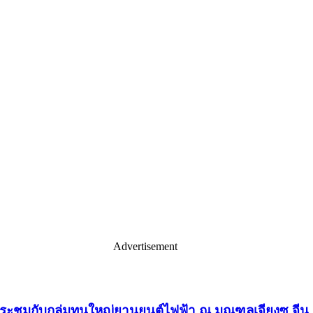
Advertisement
ประชุมกับกลุ่มทุนใหญ่ยานยนต์ไฟฟ้า ณ มณฑลเจียงซู จีน