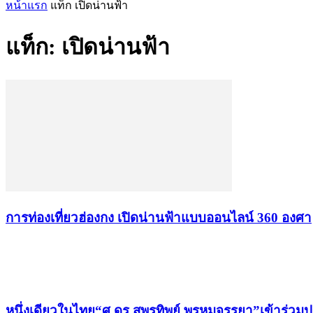
หน้าแรก
แท็ก
เปิดน่านฟ้า
แท็ก: เปิดน่านฟ้า
การท่องเที่ยวฮ่องกง เปิดน่านฟ้าแบบออนไลน์ 360 องศา
เรื่องล่าสุด
หนึ่งเดียวในไทย“ศ.ดร.สุพรทิพย์ พรหมจรรยา”เข้าร่วม