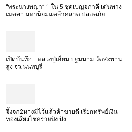
“พระ​นาง​พญา” 1 ใน 5​ ชุดเบญจ​ภาคี​ เด่นทาง
เมตตา​ มหา​นิยม​แคล้วคลาด​ ปลอดภัย​
เปิดบันทึก… หลวงปู่เอี่ยม ​ปฐม​นาม​ วัดสะพาน
สูง​ จว.นนทบุรี
จิ้งจก​2​หาง​มีไว้แล้ว​ค้าขาย​ดี​ เรียก​ทรัพย์เงิน
ทอง​เสี่ยงโชค​รวยปัง​ ปัง​