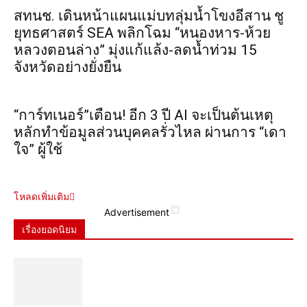
สทนช. เดินหน้าแผนแม่บทลุ่มน้ำโขงอีสาน ชู
ยุทธศาสตร์ SEA พลิกโฉม “หนองหาร-ห้วย
หลวงตอนล่าง” มุ่งแก้แล้ง-ลดน้ำท่วม 15
จังหวัดอย่างยั่งยืน
“การ์ทเนอร์”เตือน! อีก 3 ปี AI จะเป็นต้นเหตุ
หลักทำข้อมูลส่วนบุคคลรั่วไหล ผ่านการ “เดา
ใจ” ผู้ใช้
โหลดเพิ่มเติม
Advertisement
เรื่องยอดนิยม