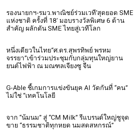
รองนายกฯ-รมว.พาณิชย์ร่วมเวที‘สุดยอด SME
แห่งชาติ ครั้งที่ 18’ มอบรางวัลพิเศษ 6 ด้าน
สำคัญ ผลักดัน SME ไทยสู่เวทีโลก
หนึ่งเดียวในไทย“ศ.ดร.สุพรทิพย์ พรหม
จรรยา”เข้าร่วมประชุมกับกลุ่มทุนใหญ่ยาน
ยนต์ไฟฟ้า ณ มณฑลเจียงซู จีน
G-Able ชี้เกมการแข่งขันยุค AI วัดกันที่ “คน”
ไม่ใช่ “เทคโนโลยี
จาก “น้มนม” สู่ “CM Milk” รีแบรนด์ใหญ่ชูจุด
ขาย “ธรรมชาติทุกหยด นมสดสหกรณ์”