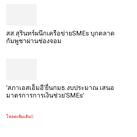
สส.สุรินทร์ผนึกเครือข่ายSMEs บุกตลาด
กัมพูชาผ่านช่องจอม
‘สภาเอสเอ็มอี’ยื่นกมธ.งบประมาณ เสนอ
มาตรการการเงินช่วย’SMEs’
โหลดเพิ่มเติม