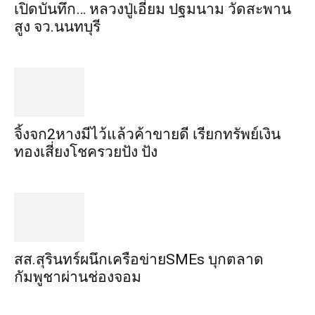
เปิดบันทึก… หลวงปู่เอี่ยม ​ปฐม​นาม​ วัดสะพาน
สูง​ จว.นนทบุรี
จิ้งจก​2​หาง​มีไว้แล้ว​ค้าขาย​ดี​ เรียก​ทรัพย์เงิน
ทอง​เสี่ยงโชค​รวยปัง​ ปัง​
สส.สุรินทร์ผนึกเครือข่ายSMEs บุกตลาด
กัมพูชาผ่านช่องจอม