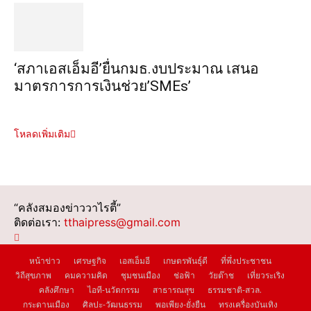
‘สภาเอสเอ็มอี’ยื่นกมธ.งบประมาณ เสนอ
มาตรการการเงินช่วย’SMEs’
โหลดเพิ่มเติม
“คลังสมองข่าววาไรตี้”
ติดต่อเรา:
tthaipress@gmail.com
หน้าข่าว
เศรษฐกิจ
เอสเอ็มอี
เกษตรพันธุ์ดี
ที่พึ่งประชาชน
วิถีสุขภาพ
คมความคิด
ชุมชนเมือง
ช่อฟ้า
วัยต๊าช
เที่ยวระเริง
คลังศึกษา
ไอที-นวัตกรรม
สาธารณสุข
ธรรมชาติ-สวล.
กระดานเมือง
ศิลปะ-วัฒนธรรม
พอเพียง-ยั่งยืน
ทรงเครื่องบันเทิง