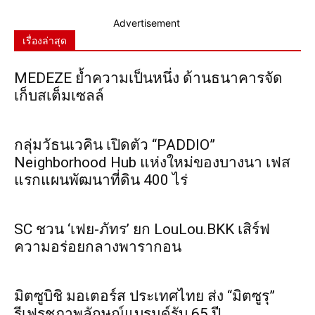
Advertisement
เรื่องล่าสุด
MEDEZE ย้ำความเป็นหนึ่ง ด้านธนาคารจัด
เก็บสเต็มเซลล์
กลุ่มวัธนเวคิน เปิดตัว “PADDIO”
Neighborhood Hub แห่งใหม่ของบางนา เฟส
แรกแผนพัฒนาที่ดิน 400 ไร่
SC ชวน ‘เฟย-ภัทร’ ยก LouLou.BKK เสิร์ฟ
ความอร่อยกลางพารากอน
มิตซูบิชิ มอเตอร์ส ประเทศไทย ส่ง “มิตซูรุ”
รีเฟรชภาพลักษณ์แบรนด์รับ 65 ปี