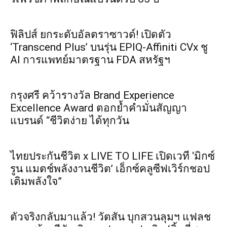
ฟิลิปส์ ยกระดับอัลตราซาวด์! เปิดตัว
‘Transcend Plus’ บนรุ่น EPIQ-Affiniti CVx ชู
AI การแพทย์มาตรฐาน FDA สหรัฐฯ
กรุงศรี คว้ารางวัล Brand Experience
Excellence Award ตอกย้ำคำมั่นสัญญา
แบรนด์ “ชีวิตง่าย ได้ทุกวัน
ไทยประกันชีวิต x LIVE TO LIFE เปิดเวที ‘มิกซ์
รูน แมตช์พลังงานชีวิต’ เอ็กซ์คลูซีฟเวิร์กชอป
เติมพลังใจ”
ตัวจริงกลับมาแล้ว! วัตสัน บุกสวนลุมฯ แฟลช