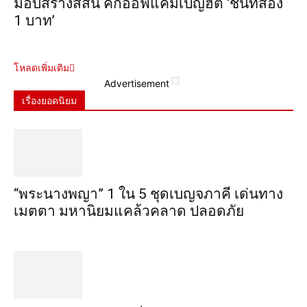
มอบสร้างสีสัน คิกออฟแคมเปญฮิต ‘ชิ้นที่สอง
1 บาท’
โหลดเพิ่มเติม
Advertisement
เรื่องยอดนิยม
“พระ​นาง​พญา” 1 ใน 5​ ชุดเบญจ​ภาคี​ เด่นทาง
เมตตา​ มหา​นิยม​แคล้วคลาด​ ปลอดภัย​