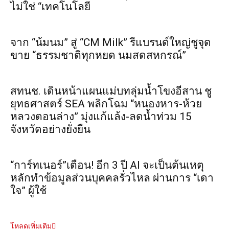
ไม่ใช่ “เทคโนโลยี
จาก “น้มนม” สู่ “CM Milk” รีแบรนด์ใหญ่ชูจุด
ขาย “ธรรมชาติทุกหยด นมสดสหกรณ์”
สทนช. เดินหน้าแผนแม่บทลุ่มน้ำโขงอีสาน ชู
ยุทธศาสตร์ SEA พลิกโฉม “หนองหาร-ห้วย
หลวงตอนล่าง” มุ่งแก้แล้ง-ลดน้ำท่วม 15
จังหวัดอย่างยั่งยืน
“การ์ทเนอร์”เตือน! อีก 3 ปี AI จะเป็นต้นเหตุ
หลักทำข้อมูลส่วนบุคคลรั่วไหล ผ่านการ “เดา
ใจ” ผู้ใช้
โหลดเพิ่มเติม