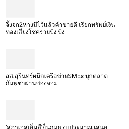
จิ้งจก​2​หาง​มีไว้แล้ว​ค้าขาย​ดี​ เรียก​ทรัพย์เงิน
ทอง​เสี่ยงโชค​รวยปัง​ ปัง​
สส.สุรินทร์ผนึกเครือข่ายSMEs บุกตลาด
กัมพูชาผ่านช่องจอม
‘สภาเอสเอ็มอี’ยื่นกมธ.งบประมาณ เสนอ