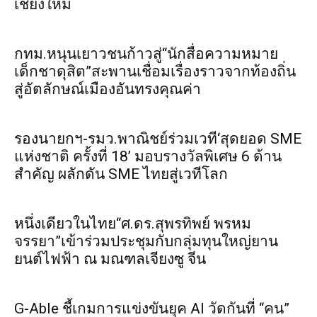
เชียงใหม่
กทม.หนุนเยาวชนก้าวสู่“นักสื่อความหมาย
เด็กชาดุสิต”สะพานเชื่อมเรื่องราวจากท้องถิ่น
สู่อัตลักษณ์เมืองอันทรงคุณค่า
รองนายกฯ-รมว.พาณิชย์ร่วมเวที‘สุดยอด SME
แห่งชาติ ครั้งที่ 18’ มอบรางวัลพิเศษ 6 ด้าน
สำคัญ ผลักดัน SME ไทยสู่เวทีโลก
หนึ่งเดียวในไทย“ศ.ดร.สุพรทิพย์ พรหม
จรรยา”เข้าร่วมประชุมกับกลุ่มทุนใหญ่ยาน
ยนต์ไฟฟ้า ณ มณฑลเจียงซู จีน
G-Able ชี้เกมการแข่งขันยุค AI วัดกันที่ “คน”