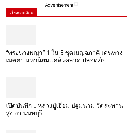
Advertisement
เรื่องยอดนิยม
“พระ​นาง​พญา” 1 ใน 5​ ชุดเบญจ​ภาคี​ เด่นทาง
เมตตา​ มหา​นิยม​แคล้วคลาด​ ปลอดภัย​
เปิดบันทึก… หลวงปู่เอี่ยม ​ปฐม​นาม​ วัดสะพาน
สูง​ จว.นนทบุรี