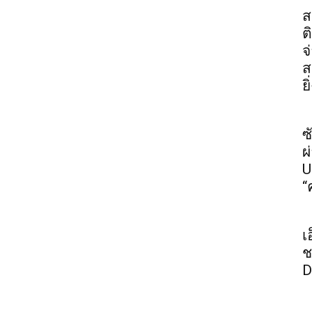
ส
ต
จ
ส
ย
ซ
ผ
U
“
เ
ช
D