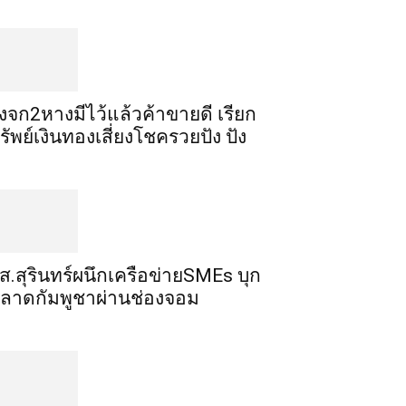
ิ้งจก​2​หาง​มีไว้แล้ว​ค้าขาย​ดี​ เรียก​
รัพย์เงินทอง​เสี่ยงโชค​รวยปัง​ ปัง​
ส.สุรินทร์ผนึกเครือข่ายSMEs บุก
ลาดกัมพูชาผ่านช่องจอม