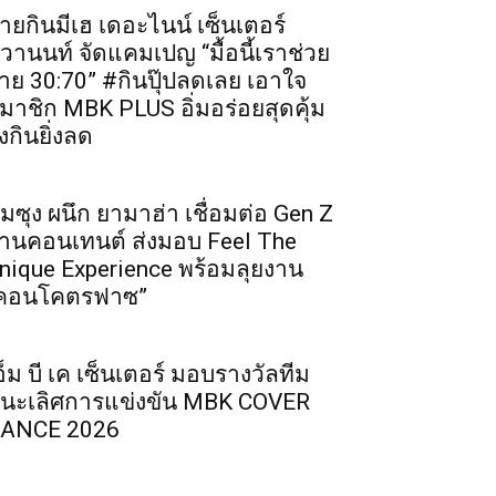
ายกินมีเฮ เดอะไนน์ เซ็นเตอร์
ิวานนท์ จัดแคมเปญ “มื้อนี้เราช่วย
่าย 30:70” #กินปุ๊ปลดเลย เอาใจ
มาชิก MBK PLUS อิ่มอร่อยสุดคุ้ม
ิ่งกินยิ่งลด
ัมซุง ผนึก ยามาฮ่า เชื่อมต่อ Gen Z
่านคอนเทนต์ ส่งมอบ Feel The
nique Experience พร้อมลุยงาน
คอนโคตรฟาซ”
อ็ม บี เค เซ็นเตอร์ มอบรางวัลทีม
นะเลิศการแข่งขัน MBK COVER
ANCE 2026