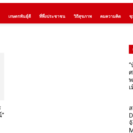
เกษตรพันธุ์ดี
ที่พึ่งประชาชน
วิถีสุขภาพ
คมความคิด
ช
“
ศ
พ
เ
ร
ส
์”
D
จ
M