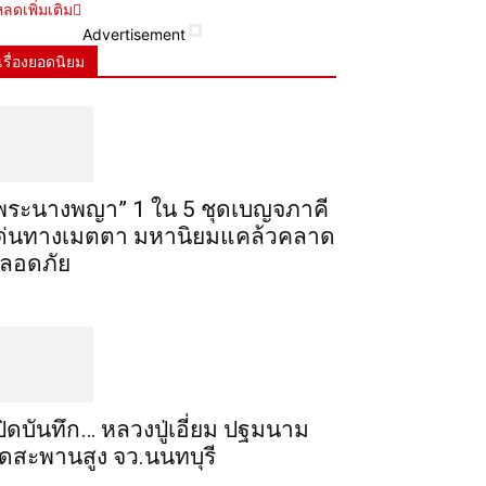
ลดเพิ่มเติม
Advertisement
เรื่องยอดนิยม
พระ​นาง​พญา” 1 ใน 5​ ชุดเบญจ​ภาคี​
ด่นทางเมตตา​ มหา​นิยม​แคล้วคลาด​
ลอดภัย​
ปิดบันทึก… หลวงปู่เอี่ยม ​ปฐม​นาม​
ัดสะพานสูง​ จว.นนทบุรี