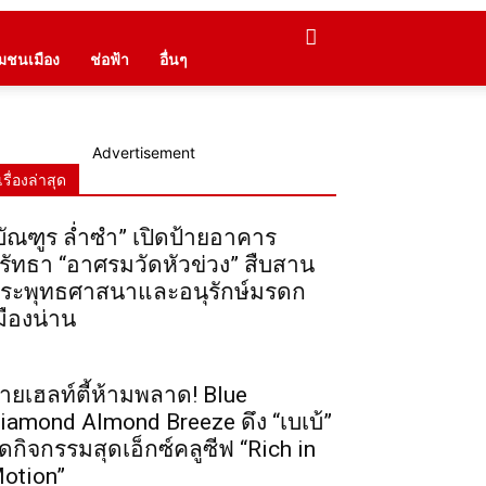
ุมชนเมือง
ช่อฟ้า
อื่นๆ
Advertisement
เรื่องล่าสุด
บัณฑูร ล่ำซำ” เปิดป้ายอาคาร
รัทธา “อาศรมวัดหัวข่วง” สืบสาน
ระพุทธศาสนาและอนุรักษ์มรดก
มืองน่าน
ายเฮลท์ตี้ห้ามพลาด! Blue
iamond Almond Breeze ดึง “เบเบ้”
ัดกิจกรรมสุดเอ็กซ์คลูซีฟ “Rich in
otion”