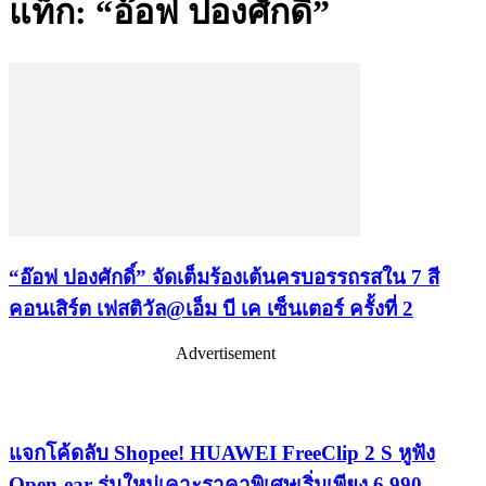
แท็ก: “อ๊อฟ ปองศักดิ์”
“อ๊อฟ ปองศักดิ์” จัดเต็มร้องเต้นครบอรรถรสใน 7 สี
คอนเสิร์ต เฟสติวัล@เอ็ม บี เค เซ็นเตอร์ ครั้งที่ 2
Advertisement
เรื่องล่าสุด
แจกโค้ดลับ Shopee! HUAWEI FreeClip 2 S หูฟัง
Open-ear รุ่นใหม่เคาะราคาพิเศษเริ่มเพียง 6,990.-