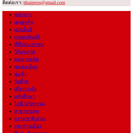
ติดต่อเรา:
tthaipress@gmail.com
หน้าข่าว
เศรษฐกิจ
เอสเอ็มอี
เกษตรพันธุ์ดี
ที่พึ่งประชาชน
วิถีสุขภาพ
คมความคิด
ชุมชนเมือง
ช่อฟ้า
วัยต๊าช
เที่ยวระเริง
คลังศึกษา
ไอที-นวัตกรรม
สาธารณสุข
ธรรมชาติ-สวล.
กระดานเมือง