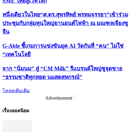
SME ไทยสู่เวทีโลก
หนึ่งเดียวในไทย“ศ.ดร.สุพรทิพย์ พรหมจรรยา”เข้าร่วม
ประชุมกับกลุ่มทุนใหญ่ยานยนต์ไฟฟ้า ณ มณฑลเจียงซู
จีน
G-Able ชี้เกมการแข่งขันยุค AI วัดกันที่ “คน” ไม่ใช่
“เทคโนโลยี
จาก “น้มนม” สู่ “CM Milk” รีแบรนด์ใหญ่ชูจุดขาย
“ธรรมชาติทุกหยด นมสดสหกรณ์”
โหลดเพิ่มเติม
Advertisement
เรื่องยอดนิยม