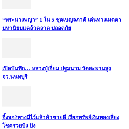
“พระ​นาง​พญา” 1 ใน 5​ ชุดเบญจ​ภาคี​ เด่นทางเมตตา​
มหา​นิยม​แคล้วคลาด​ ปลอดภัย​
เปิดบันทึก… หลวงปู่เอี่ยม ​ปฐม​นาม​ วัดสะพานสูง​
จว.นนทบุรี
จิ้งจก​2​หาง​มีไว้แล้ว​ค้าขาย​ดี​ เรียก​ทรัพย์เงินทอง​เสี่ยง
โชค​รวยปัง​ ปัง​