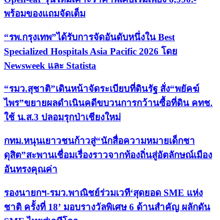
พร้อมของแถมจัดเต็ม
“รพ.กรุงเทพ”ได้รับการจัดอันดับหนึ่งใน Best
Specialized Hospitals Asia Pacific 2026 โดย
Newsweek และ Statista
“รมว.สุชาติ”เดินหน้าจัดระเบียบที่ดินรัฐ สั่ง“พยัคฆ์
ไพร”ขยายผลดำเนินคดีขบวนการกว้านซื้อที่ดิน คทช.
ใช้ น.ส.3 ปลอมรุกป่าเชียงใหม่
กทม.หนุนเยาวชนก้าวสู่“นักสื่อความหมายเด็กชา
ดุสิต”สะพานเชื่อมเรื่องราวจากท้องถิ่นสู่อัตลักษณ์เมือง
อันทรงคุณค่า
รองนายกฯ-รมว.พาณิชย์ร่วมเวที‘สุดยอด SME แห่ง
ชาติ ครั้งที่ 18’ มอบรางวัลพิเศษ 6 ด้านสำคัญ ผลักดัน