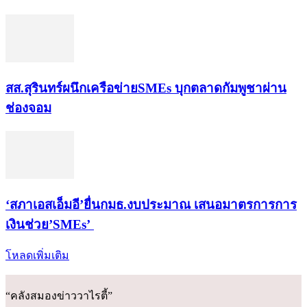
สส.สุรินทร์ผนึกเครือข่ายSMEs บุกตลาดกัมพูชาผ่าน
ช่องจอม
‘สภาเอสเอ็มอี’ยื่นกมธ.งบประมาณ เสนอมาตรการการ
เงินช่วย’SMEs’
โหลดเพิ่มเติม
“คลังสมองข่าววาไรตี้”