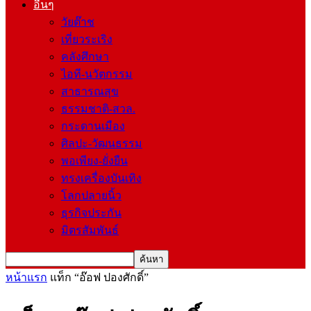
อื่นๆ
วัยต๊าช
เที่ยวระเริง
คลังศึกษา
ไอที-นวัตกรรม
สาธารณสุข
ธรรมชาติ-สวล.
กระดานเมือง
ศิลปะ-วัฒนธรรม
พอเพียง-ยั่งยืน
ทรงเครื่องบันเทิง
โลกปลายนิ้ว
ธุรกิจประกัน
มิตรสัมพันธ์
หน้าแรก
แท็ก
“อ๊อฟ ปองศักดิ์”