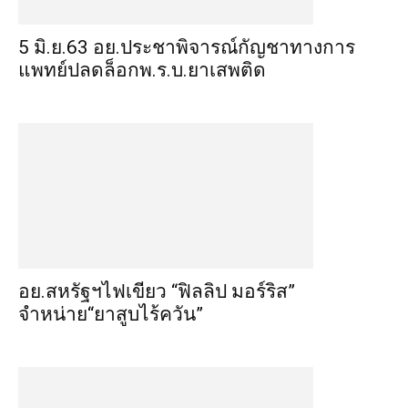
5 มิ.ย.63 อย.ประชาพิจารณ์กัญชาทางการ
แพทย์ปลดล็อกพ.ร.บ.ยาเสพติด
อย.สหรัฐฯไฟเขียว “ฟิลลิป มอร์ริส”
จำหน่าย“ยาสูบไร้ควัน”