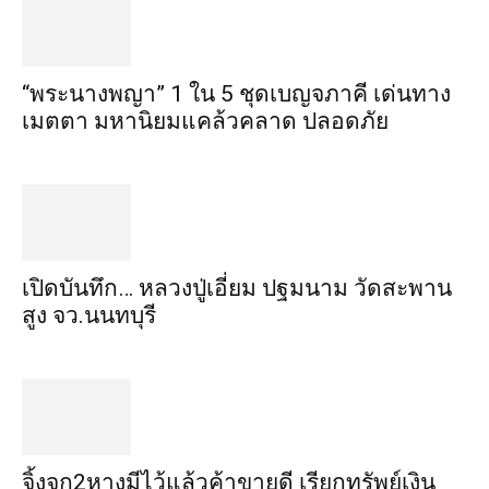
“พระ​นาง​พญา” 1 ใน 5​ ชุดเบญจ​ภาคี​ เด่นทาง
เมตตา​ มหา​นิยม​แคล้วคลาด​ ปลอดภัย​
เปิดบันทึก… หลวงปู่เอี่ยม ​ปฐม​นาม​ วัดสะพาน
สูง​ จว.นนทบุรี
จิ้งจก​2​หาง​มีไว้แล้ว​ค้าขาย​ดี​ เรียก​ทรัพย์เงิน