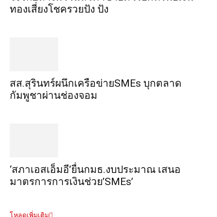
ทอง​เสี่ยงโชค​รวยปัง​ ปัง​
สส.สุรินทร์ผนึกเครือข่ายSMEs บุกตลาด
กัมพูชาผ่านช่องจอม
‘สภาเอสเอ็มอี’ยื่นกมธ.งบประมาณ เสนอ
มาตรการการเงินช่วย’SMEs’
โหลดเพิ่มเติม