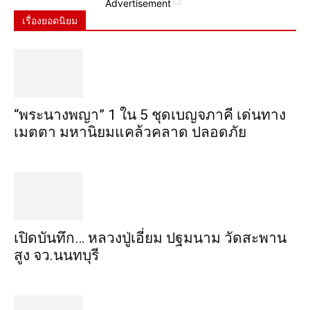
Advertisement
เรื่องยอดนิยม
“พระ​นาง​พญา” 1 ใน 5​ ชุดเบญจ​ภาคี​ เด่นทาง
เมตตา​ มหา​นิยม​แคล้วคลาด​ ปลอดภัย​
เปิดบันทึก… หลวงปู่เอี่ยม ​ปฐม​นาม​ วัดสะพาน
สูง​ จว.นนทบุรี