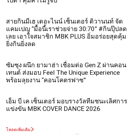
โบต้า คุ้มค่าไม่รู้จบ”
สายกินมีเฮ เดอะไนน์ เซ็นเตอร์ ติวานนท์ จัด
แคมเปญ “มื้อนี้เราช่วยจ่าย 30:70” #กินปุ๊ปลด
เลย เอาใจสมาชิก MBK PLUS อิ่มอร่อยสุดคุ้ม
ยิ่งกินยิ่งลด
ซัมซุง ผนึก ยามาฮ่า เชื่อมต่อ Gen Z ผ่านคอน
เทนต์ ส่งมอบ Feel The Unique Experience
พร้อมลุยงาน “คอนโคตรฟาซ”
เอ็ม บี เค เซ็นเตอร์ มอบรางวัลทีมชนะเลิศการ
แข่งขัน MBK COVER DANCE 2026
โหลดเพิ่มเติม