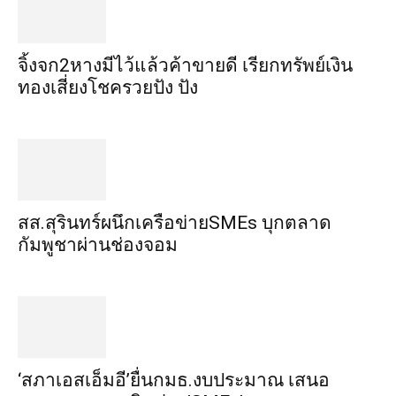
จิ้งจก​2​หาง​มีไว้แล้ว​ค้าขาย​ดี​ เรียก​ทรัพย์เงิน
ทอง​เสี่ยงโชค​รวยปัง​ ปัง​
สส.สุรินทร์ผนึกเครือข่ายSMEs บุกตลาด
กัมพูชาผ่านช่องจอม
‘สภาเอสเอ็มอี’ยื่นกมธ.งบประมาณ เสนอ