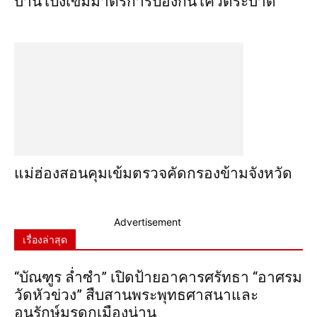
บ้านโป่งเข้มมาตรการป้องกันโควิดระบาด
แม่ฮ่องสอนคุมเข้มตรวจคัดกรองข้ามจังหวัด
Advertisement
เรื่องล่าสุด
“บัณฑูร ล่ำซำ” เปิดป้ายอาคารศรัทธา “อาศรม
วัดหัวข่วง” สืบสานพระพุทธศาสนาและ
อนุรักษ์มรดกเมืองน่าน