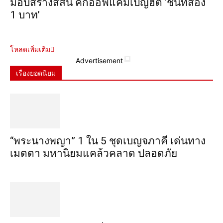
มอบสร้างสีสัน คิกออฟแคมเปญฮิต ‘ชิ้นที่สอง
1 บาท’
โหลดเพิ่มเติม
Advertisement
เรื่องยอดนิยม
“พระ​นาง​พญา” 1 ใน 5​ ชุดเบญจ​ภาคี​ เด่นทาง
เมตตา​ มหา​นิยม​แคล้วคลาด​ ปลอดภัย​