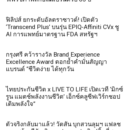
ฟิลิปส์ ยกระดับอัลตราซาวด์! เปิดตัว
‘Transcend Plus’ บนรุ่น EPIQ-Affiniti CVx ชู
AI การแพทย์มาตรฐาน FDA สหรัฐฯ
กรุงศรี คว้ารางวัล Brand Experience
Excellence Award ตอกย้ำคำมั่นสัญญา
แบรนด์ “ชีวิตง่าย ได้ทุกวัน
ไทยประกันชีวิต x LIVE TO LIFE เปิดเวที ‘มิกซ์
รูน แมตช์พลังงานชีวิต’ เอ็กซ์คลูซีฟเวิร์กชอป
เติมพลังใจ”
ตัวจริงกลับมาแล้ว! วัตสัน บุกสวนลุมฯ แฟลช