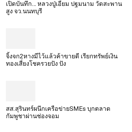
เปิดบันทึก… หลวงปู่เอี่ยม ​ปฐม​นาม​ วัดสะพาน
สูง​ จว.นนทบุรี
จิ้งจก​2​หาง​มีไว้แล้ว​ค้าขาย​ดี​ เรียก​ทรัพย์เงิน
ทอง​เสี่ยงโชค​รวยปัง​ ปัง​
สส.สุรินทร์ผนึกเครือข่ายSMEs บุกตลาด
กัมพูชาผ่านช่องจอม