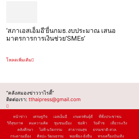
‘สภาเอสเอ็มอี’ยื่นกมธ.งบประมาณ เสนอ
มาตรการการเงินช่วย’SMEs’
โหลดเพิ่มเติม
“คลังสมองข่าววาไรตี้”
ติดต่อเรา:
tthaipress@gmail.com
หน้าข่าว
เศรษฐกิจ
เอสเอ็มอี
เกษตรพันธุ์ดี
ที่พึ่งประชาชน
วิถีสุขภาพ
คมความคิด
ชุมชนเมือง
ช่อฟ้า
วัยต๊าช
เที่ยวระเริง
คลังศึกษา
ไอที-นวัตกรรม
สาธารณสุข
ธรรมชาติ-สวล.
กระดานเมือง
ศิลปะ-วัฒนธรรม
พอเพียง-ยั่งยืน
ทรงเครื่องบันเทิง