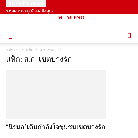
รหัสผ่านจะถูกอีเมล์ถึงคุณ
The Thai Press
หน้าแรก
แท็ก
ส.ก. เขตบางรัก
แท็ก: ส.ก. เขตบางรัก
“นิรมล”เติมกำลังใจชุมชนเขตบางรัก