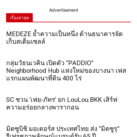
Advertisement
เรื่องล่าสุด
MEDEZE ย้ำความเป็นหนึ่ง ด้านธนาคารจัด
เก็บสเต็มเซลล์
กลุ่มวัธนเวคิน เปิดตัว “PADDIO”
Neighborhood Hub แห่งใหม่ของบางนา เฟส
แรกแผนพัฒนาที่ดิน 400 ไร่
SC ชวน ‘เฟย-ภัทร’ ยก LouLou.BKK เสิร์ฟ
ความอร่อยกลางพารากอน
มิตซูบิชิ มอเตอร์ส ประเทศไทย ส่ง “มิตซูรุ”
รีเฟรชภาพลักษณ์แบรนด์รับ 65 ปี