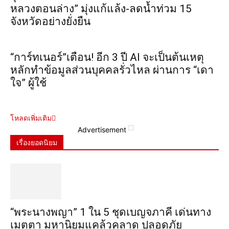
หลวงตอนล่าง” มุ่งแก้แล้ง-ลดน้ำท่วม 15
จังหวัดอย่างยั่งยืน
“การ์ทเนอร์”เตือน! อีก 3 ปี AI จะเป็นต้นเหตุ
หลักทำข้อมูลส่วนบุคคลรั่วไหล ผ่านการ “เดา
ใจ” ผู้ใช้
โหลดเพิ่มเติม
Advertisement
เรื่องยอดนิยม
“พระ​นาง​พญา” 1 ใน 5​ ชุดเบญจ​ภาคี​ เด่นทาง
เมตตา​ มหา​นิยม​แคล้วคลาด​ ปลอดภัย​