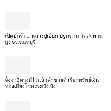
เปิดบันทึก… หลวงปู่เอี่ยม ​ปฐม​นาม​ วัดสะพาน
สูง​ จว.นนทบุรี
จิ้งจก​2​หาง​มีไว้แล้ว​ค้าขาย​ดี​ เรียก​ทรัพย์เงิน
ทอง​เสี่ยงโชค​รวยปัง​ ปัง​