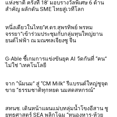
แห่งชาติ ครั้งที่ 18’ มอบรางวัลพิเศษ 6 ด้าน
สำคัญ ผลักดัน SME ไทยสู่เวทีโลก
หนึ่งเดียวในไทย“ศ.ดร.สุพรทิพย์ พรหม
จรรยา”เข้าร่วมประชุมกับกลุ่มทุนใหญ่ยาน
ยนต์ไฟฟ้า ณ มณฑลเจียงซู จีน
G-Able ชี้เกมการแข่งขันยุค AI วัดกันที่ “คน”
ไม่ใช่ “เทคโนโลยี
จาก “น้มนม” สู่ “CM Milk” รีแบรนด์ใหญ่ชูจุด
ขาย “ธรรมชาติทุกหยด นมสดสหกรณ์”
สทนช. เดินหน้าแผนแม่บทลุ่มน้ำโขงอีสาน ชู
ยุทธศาสตร์ SEA พลิกโฉม “หนองหาร-ห้วย