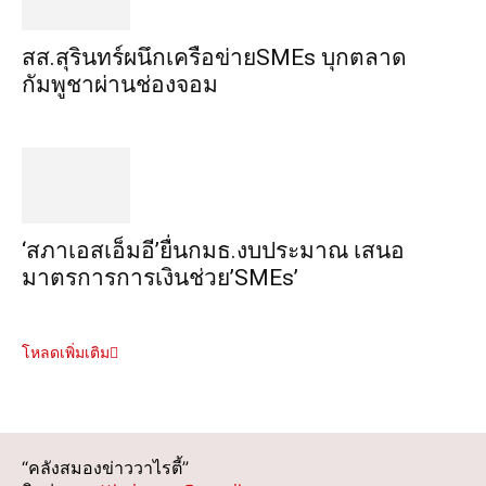
สส.สุรินทร์ผนึกเครือข่ายSMEs บุกตลาด
กัมพูชาผ่านช่องจอม
‘สภาเอสเอ็มอี’ยื่นกมธ.งบประมาณ เสนอ
มาตรการการเงินช่วย’SMEs’
โหลดเพิ่มเติม
“คลังสมองข่าววาไรตี้”