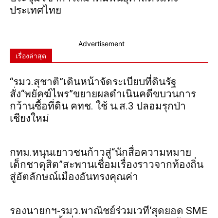
ประเทศไทย
Advertisement
เรื่องล่าสุด
“รมว.สุชาติ”เดินหน้าจัดระเบียบที่ดินรัฐ
สั่ง“พยัคฆ์ไพร”ขยายผลดำเนินคดีขบวนการ
กว้านซื้อที่ดิน คทช. ใช้ น.ส.3 ปลอมรุกป่า
เชียงใหม่
กทม.หนุนเยาวชนก้าวสู่“นักสื่อความหมาย
เด็กชาดุสิต”สะพานเชื่อมเรื่องราวจากท้องถิ่น
สู่อัตลักษณ์เมืองอันทรงคุณค่า
รองนายกฯ-รมว.พาณิชย์ร่วมเวที‘สุดยอด SME