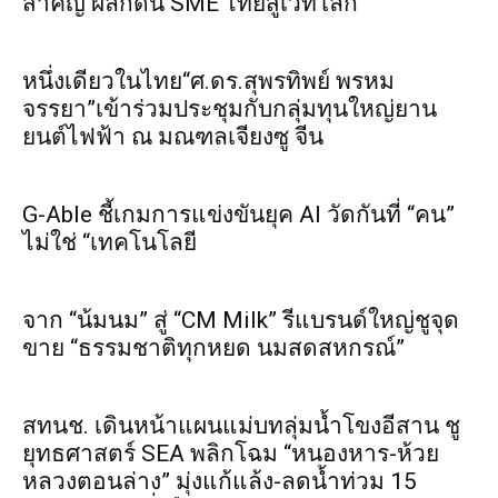
สำคัญ ผลักดัน SME ไทยสู่เวทีโลก
หนึ่งเดียวในไทย“ศ.ดร.สุพรทิพย์ พรหม
จรรยา”เข้าร่วมประชุมกับกลุ่มทุนใหญ่ยาน
ยนต์ไฟฟ้า ณ มณฑลเจียงซู จีน
G-Able ชี้เกมการแข่งขันยุค AI วัดกันที่ “คน”
ไม่ใช่ “เทคโนโลยี
จาก “น้มนม” สู่ “CM Milk” รีแบรนด์ใหญ่ชูจุด
ขาย “ธรรมชาติทุกหยด นมสดสหกรณ์”
สทนช. เดินหน้าแผนแม่บทลุ่มน้ำโขงอีสาน ชู
ยุทธศาสตร์ SEA พลิกโฉม “หนองหาร-ห้วย
หลวงตอนล่าง” มุ่งแก้แล้ง-ลดน้ำท่วม 15