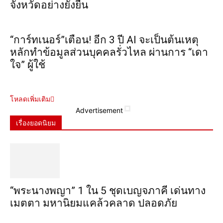
จังหวัดอย่างยั่งยืน
“การ์ทเนอร์”เตือน! อีก 3 ปี AI จะเป็นต้นเหตุ
หลักทำข้อมูลส่วนบุคคลรั่วไหล ผ่านการ “เดา
ใจ” ผู้ใช้
โหลดเพิ่มเติม
Advertisement
เรื่องยอดนิยม
“พระ​นาง​พญา” 1 ใน 5​ ชุดเบญจ​ภาคี​ เด่นทาง
เมตตา​ มหา​นิยม​แคล้วคลาด​ ปลอดภัย​