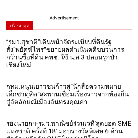
Advertisement
เรื่องล่าสุด
“รมว.สุชาติ”เดินหน้าจัดระเบียบที่ดินรัฐ
สั่ง“พยัคฆ์ไพร”ขยายผลดำเนินคดีขบวนการ
กว้านซื้อที่ดิน คทช. ใช้ น.ส.3 ปลอมรุกป่า
เชียงใหม่
กทม.หนุนเยาวชนก้าวสู่“นักสื่อความหมาย
เด็กชาดุสิต”สะพานเชื่อมเรื่องราวจากท้องถิ่น
สู่อัตลักษณ์เมืองอันทรงคุณค่า
รองนายกฯ-รมว.พาณิชย์ร่วมเวที‘สุดยอด SME
แห่งชาติ ครั้งที่ 18’ มอบรางวัลพิเศษ 6 ด้าน