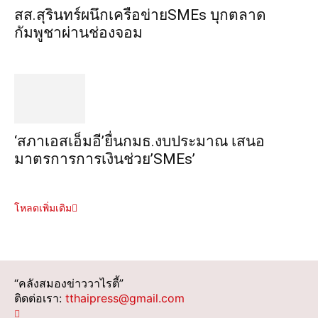
สส.สุรินทร์ผนึกเครือข่ายSMEs บุกตลาด
กัมพูชาผ่านช่องจอม
‘สภาเอสเอ็มอี’ยื่นกมธ.งบประมาณ เสนอ
มาตรการการเงินช่วย’SMEs’
โหลดเพิ่มเติม
“คลังสมองข่าววาไรตี้”
ติดต่อเรา:
tthaipress@gmail.com