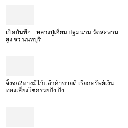
เปิดบันทึก… หลวงปู่เอี่ยม ​ปฐม​นาม​ วัดสะพาน
สูง​ จว.นนทบุรี
จิ้งจก​2​หาง​มีไว้แล้ว​ค้าขาย​ดี​ เรียก​ทรัพย์เงิน
ทอง​เสี่ยงโชค​รวยปัง​ ปัง​