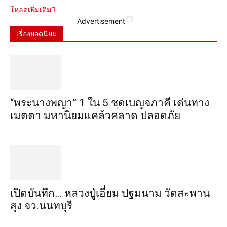
โหลดเพิ่มเติม
Advertisement
เรื่องยอดนิยม
“พระ​นาง​พญา” 1 ใน 5​ ชุดเบญจ​ภาคี​ เด่นทาง
เมตตา​ มหา​นิยม​แคล้วคลาด​ ปลอดภัย​
เปิดบันทึก… หลวงปู่เอี่ยม ​ปฐม​นาม​ วัดสะพาน
สูง​ จว.นนทบุรี