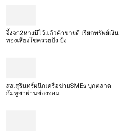
จิ้งจก​2​หาง​มีไว้แล้ว​ค้าขาย​ดี​ เรียก​ทรัพย์เงิน
ทอง​เสี่ยงโชค​รวยปัง​ ปัง​
สส.สุรินทร์ผนึกเครือข่ายSMEs บุกตลาด
กัมพูชาผ่านช่องจอม