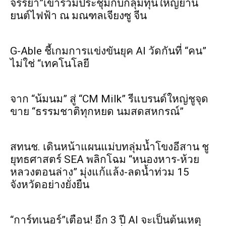
จรรยา”เข้าร่วมประชุมกับกลุ่มทุนใหญ่ยาน
ยนต์ไฟฟ้า ณ มณฑลเจียงซู จีน
G-Able ชี้เกมการแข่งขันยุค AI วัดกันที่ “คน”
ไม่ใช่ “เทคโนโลยี
จาก “น้มนม” สู่ “CM Milk” รีแบรนด์ใหญ่ชูจุด
ขาย “ธรรมชาติทุกหยด นมสดสหกรณ์”
สทนช. เดินหน้าแผนแม่บทลุ่มน้ำโขงอีสาน ชู
ยุทธศาสตร์ SEA พลิกโฉม “หนองหาร-ห้วย
หลวงตอนล่าง” มุ่งแก้แล้ง-ลดน้ำท่วม 15
จังหวัดอย่างยั่งยืน
“การ์ทเนอร์”เตือน! อีก 3 ปี AI จะเป็นต้นเหตุ