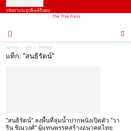
รหัสผ่านจะถูกอีเมล์ถึงคุณ
The Thai Press
หน้าแรก
แท็ก
“สนธิรัตน์”
แท็ก: “สนธิรัตน์”
“สนธิรัตน์” ลงพื้นที่ลุ่มน้ำปากพนังเปิดตัว “วา
ริน ชิณวงศ์” ผู้แทนพรรคสร้างอนาคตไทย