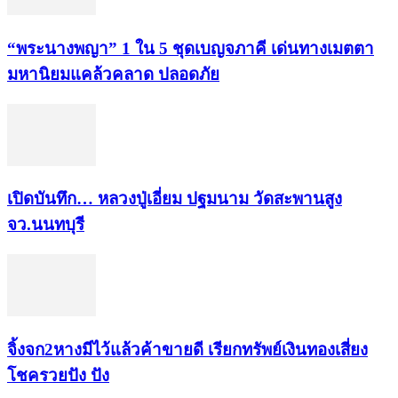
“พระ​นาง​พญา” 1 ใน 5​ ชุดเบญจ​ภาคี​ เด่นทางเมตตา​
มหา​นิยม​แคล้วคลาด​ ปลอดภัย​
เปิดบันทึก… หลวงปู่เอี่ยม ​ปฐม​นาม​ วัดสะพานสูง​
จว.นนทบุรี
จิ้งจก​2​หาง​มีไว้แล้ว​ค้าขาย​ดี​ เรียก​ทรัพย์เงินทอง​เสี่ยง
โชค​รวยปัง​ ปัง​