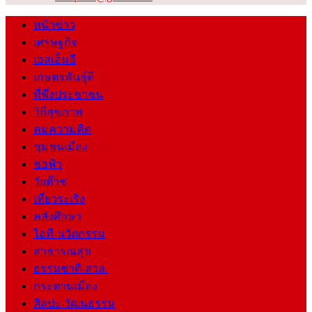
หน้าข่าว
เศรษฐกิจ
เอสเอ็มอี
เกษตรพันธุ์ดี
ที่พึ่งประชาชน
วิถีสุขภาพ
คมความคิด
ชุมชนเมือง
ช่อฟ้า
วัยต๊าช
เที่ยวระเริง
คลังศึกษา
ไอที-นวัตกรรม
สาธารณสุข
ธรรมชาติ-สวล.
กระดานเมือง
ศิลปะ-วัฒนธรรม