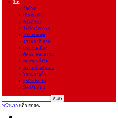
อื่นๆ
วัยต๊าช
เที่ยวระเริง
คลังศึกษา
ไอที-นวัตกรรม
สาธารณสุข
ธรรมชาติ-สวล.
กระดานเมือง
ศิลปะ-วัฒนธรรม
พอเพียง-ยั่งยืน
ทรงเครื่องบันเทิง
โลกปลายนิ้ว
ธุรกิจประกัน
มิตรสัมพันธ์
หน้าแรก
แท็ก
สกสค.