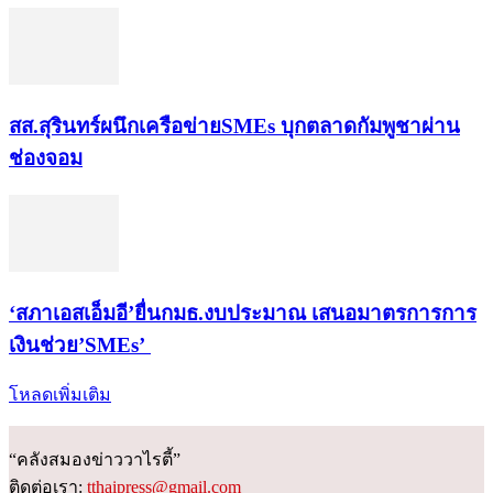
สส.สุรินทร์ผนึกเครือข่ายSMEs บุกตลาดกัมพูชาผ่าน
ช่องจอม
‘สภาเอสเอ็มอี’ยื่นกมธ.งบประมาณ เสนอมาตรการการ
เงินช่วย’SMEs’
โหลดเพิ่มเติม
“คลังสมองข่าววาไรตี้”
ติดต่อเรา:
tthaipress@gmail.com