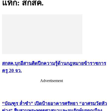
แท็ก: สกสค.
สกสค.บุกอีสานติดปีกความรู้ด้านกฎหมายข้าราชการ
ครู 20 จว.
Advertisement
เรื่องล่าสุด
“บัณฑูร ล่ำซำ” เปิดป้ายอาคารศรัทธา “อาศรมวัดหัว
ข่วง” สืบสานพระพุทธศาสนาและอนุรักษ์มรดกเมือง