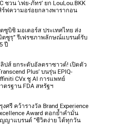
C ชวน ‘เฟย-ภัทร’ ยก LouLou.BKK
สิร์ฟความอร่อยกลางพารากอน
ิตซูบิชิ มอเตอร์ส ประเทศไทย ส่ง
มิตซูรุ” รีเฟรชภาพลักษณ์แบรนด์รับ
5 ปี
ิลิปส์ ยกระดับอัลตราซาวด์! เปิดตัว
Transcend Plus’ บนรุ่น EPIQ-
ffiniti CVx ชู AI การแพทย์
าตรฐาน FDA สหรัฐฯ
รุงศรี คว้ารางวัล Brand Experience
xcellence Award ตอกย้ำคำมั่น
ัญญาแบรนด์ “ชีวิตง่าย ได้ทุกวัน