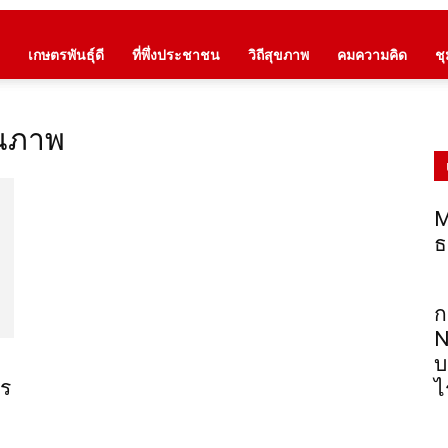
เกษตรพันธุ์ดี
ที่พึ่งประชาชน
วิถีสุขภาพ
คมความคิด
ช
ุณภาพ
M
ธ
ก
N
บ
าร
ไ