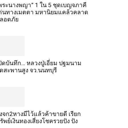
พระ​นาง​พญา” 1 ใน 5​ ชุดเบญจ​ภาคี​
ด่นทางเมตตา​ มหา​นิยม​แคล้วคลาด​
ลอดภัย​
ปิดบันทึก… หลวงปู่เอี่ยม ​ปฐม​นาม​
ัดสะพานสูง​ จว.นนทบุรี
ิ้งจก​2​หาง​มีไว้แล้ว​ค้าขาย​ดี​ เรียก​
รัพย์เงินทอง​เสี่ยงโชค​รวยปัง​ ปัง​