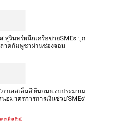
ส.สุรินทร์ผนึกเครือข่ายSMEs บุก
ลาดกัมพูชาผ่านช่องจอม
สภาเอสเอ็มอี’ยื่นกมธ.งบประมาณ
สนอมาตรการการเงินช่วย’SMEs’
ลดเพิ่มเติม