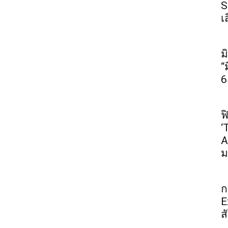
S
เ
ม
“
6
ฟ
‘
A
ม
ก
E
ส