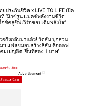
ทยประกันชีวิต x LIVE TO LIFE เปิด
วที ‘มิกซ์รูน แมตช์พลังงานชีวิต’
อ็กซ์คลูซีฟเวิร์กชอปเติมพลังใจ”
ัวจริงกลับมาแล้ว! วัตสัน บุกสวน
ุมฯ แฟลชมอบสร้างสีสัน คิกออฟ
คมเปญฮิต ‘ชิ้นที่สอง 1 บาท’
ลดเพิ่มเติม
Advertisement
เรื่องยอดนิยม