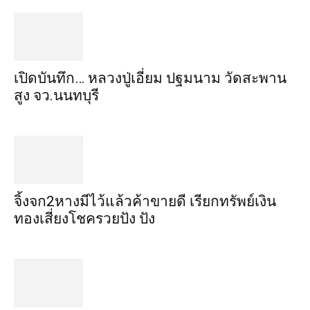
เปิดบันทึก… หลวงปู่เอี่ยม ​ปฐม​นาม​ วัดสะพาน
สูง​ จว.นนทบุรี
จิ้งจก​2​หาง​มีไว้แล้ว​ค้าขาย​ดี​ เรียก​ทรัพย์เงิน
ทอง​เสี่ยงโชค​รวยปัง​ ปัง​