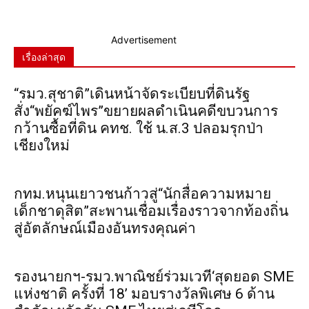
Advertisement
เรื่องล่าสุด
“รมว.สุชาติ”เดินหน้าจัดระเบียบที่ดินรัฐ
สั่ง“พยัคฆ์ไพร”ขยายผลดำเนินคดีขบวนการ
กว้านซื้อที่ดิน คทช. ใช้ น.ส.3 ปลอมรุกป่า
เชียงใหม่
กทม.หนุนเยาวชนก้าวสู่“นักสื่อความหมาย
เด็กชาดุสิต”สะพานเชื่อมเรื่องราวจากท้องถิ่น
สู่อัตลักษณ์เมืองอันทรงคุณค่า
รองนายกฯ-รมว.พาณิชย์ร่วมเวที‘สุดยอด SME
แห่งชาติ ครั้งที่ 18’ มอบรางวัลพิเศษ 6 ด้าน