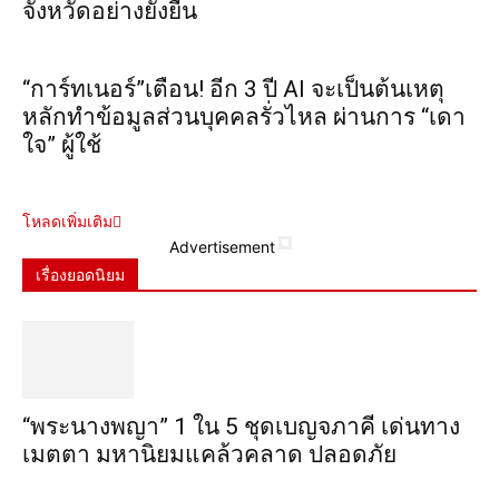
จังหวัดอย่างยั่งยืน
“การ์ทเนอร์”เตือน! อีก 3 ปี AI จะเป็นต้นเหตุ
หลักทำข้อมูลส่วนบุคคลรั่วไหล ผ่านการ “เดา
ใจ” ผู้ใช้
โหลดเพิ่มเติม
Advertisement
เรื่องยอดนิยม
“พระ​นาง​พญา” 1 ใน 5​ ชุดเบญจ​ภาคี​ เด่นทาง
เมตตา​ มหา​นิยม​แคล้วคลาด​ ปลอดภัย​