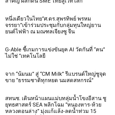
สำคัญ ผลักดัน SME ไทยสู่เวทีโลก
หนึ่งเดียวในไทย“ศ.ดร.สุพรทิพย์ พรหม
จรรยา”เข้าร่วมประชุมกับกลุ่มทุนใหญ่ยาน
ยนต์ไฟฟ้า ณ มณฑลเจียงซู จีน
G-Able ชี้เกมการแข่งขันยุค AI วัดกันที่ “คน”
ไม่ใช่ “เทคโนโลยี
จาก “น้มนม” สู่ “CM Milk” รีแบรนด์ใหญ่ชูจุด
ขาย “ธรรมชาติทุกหยด นมสดสหกรณ์”
สทนช. เดินหน้าแผนแม่บทลุ่มน้ำโขงอีสาน ชู
ยุทธศาสตร์ SEA พลิกโฉม “หนองหาร-ห้วย
หลวงตอนล่าง” มุ่งแก้แล้ง-ลดน้ำท่วม 15