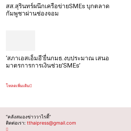
สส.สุรินทร์ผนึกเครือข่ายSMEs บุกตลาด
กัมพูชาผ่านช่องจอม
‘สภาเอสเอ็มอี’ยื่นกมธ.งบประมาณ เสนอ
มาตรการการเงินช่วย’SMEs’
โหลดเพิ่มเติม
“คลังสมองข่าววาไรตี้”
ติดต่อเรา:
tthaipress@gmail.com