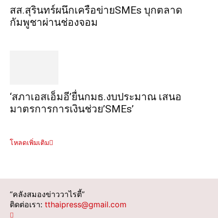
สส.สุรินทร์ผนึกเครือข่ายSMEs บุกตลาด
กัมพูชาผ่านช่องจอม
‘สภาเอสเอ็มอี’ยื่นกมธ.งบประมาณ เสนอ
มาตรการการเงินช่วย’SMEs’
โหลดเพิ่มเติม
“คลังสมองข่าววาไรตี้”
ติดต่อเรา:
tthaipress@gmail.com