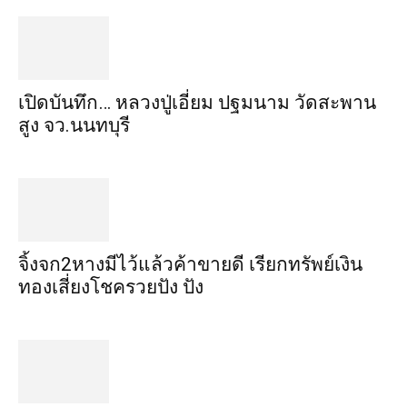
เปิดบันทึก… หลวงปู่เอี่ยม ​ปฐม​นาม​ วัดสะพาน
สูง​ จว.นนทบุรี
จิ้งจก​2​หาง​มีไว้แล้ว​ค้าขาย​ดี​ เรียก​ทรัพย์เงิน
ทอง​เสี่ยงโชค​รวยปัง​ ปัง​