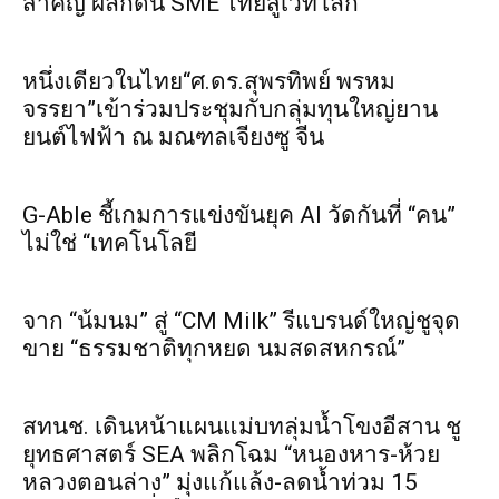
สำคัญ ผลักดัน SME ไทยสู่เวทีโลก
หนึ่งเดียวในไทย“ศ.ดร.สุพรทิพย์ พรหม
จรรยา”เข้าร่วมประชุมกับกลุ่มทุนใหญ่ยาน
ยนต์ไฟฟ้า ณ มณฑลเจียงซู จีน
G-Able ชี้เกมการแข่งขันยุค AI วัดกันที่ “คน”
ไม่ใช่ “เทคโนโลยี
จาก “น้มนม” สู่ “CM Milk” รีแบรนด์ใหญ่ชูจุด
ขาย “ธรรมชาติทุกหยด นมสดสหกรณ์”
สทนช. เดินหน้าแผนแม่บทลุ่มน้ำโขงอีสาน ชู
ยุทธศาสตร์ SEA พลิกโฉม “หนองหาร-ห้วย
หลวงตอนล่าง” มุ่งแก้แล้ง-ลดน้ำท่วม 15