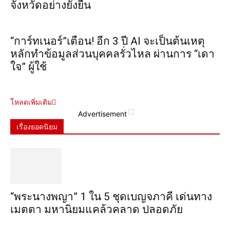
จังหวัดอย่างยั่งยืน
“การ์ทเนอร์”เตือน! อีก 3 ปี AI จะเป็นต้นเหตุ
หลักทำข้อมูลส่วนบุคคลรั่วไหล ผ่านการ “เดา
ใจ” ผู้ใช้
โหลดเพิ่มเติม
Advertisement
เรื่องยอดนิยม
“พระ​นาง​พญา” 1 ใน 5​ ชุดเบญจ​ภาคี​ เด่นทาง
เมตตา​ มหา​นิยม​แคล้วคลาด​ ปลอดภัย​