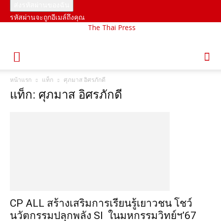
รหัสผ่านจะถูกอีเมล์ถึงคุณ
The Thai Press
หน้าแรก
แท็ก
ศุภมาส อิศรภักดี
แท็ก: ศุภมาส อิศรภักดี
CP ALL สร้างเสริมการเรียนรู้เยาวชน โชว์
นวัตกรรมปลุกพลัง SI ในมหกรรมวิทย์ฯ’67