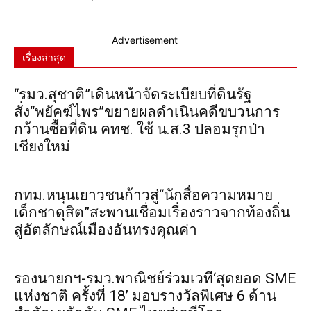
Advertisement
เรื่องล่าสุด
“รมว.สุชาติ”เดินหน้าจัดระเบียบที่ดินรัฐ
สั่ง“พยัคฆ์ไพร”ขยายผลดำเนินคดีขบวนการ
กว้านซื้อที่ดิน คทช. ใช้ น.ส.3 ปลอมรุกป่า
เชียงใหม่
กทม.หนุนเยาวชนก้าวสู่“นักสื่อความหมาย
เด็กชาดุสิต”สะพานเชื่อมเรื่องราวจากท้องถิ่น
สู่อัตลักษณ์เมืองอันทรงคุณค่า
รองนายกฯ-รมว.พาณิชย์ร่วมเวที‘สุดยอด SME
แห่งชาติ ครั้งที่ 18’ มอบรางวัลพิเศษ 6 ด้าน