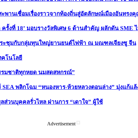
านเชื่อมเรื่องราวจากท้องถิ่นสู่อัตลักษณ์เมืองอันทรงค
ั้งที่ 18’ มอบรางวัลพิเศษ 6 ด้านสำคัญ ผลักดัน SME ไท
ประชุมกับกลุ่มทุนใหญ่ยานยนต์ไฟฟ้า ณ มณฑลเจียงซู จีน
เทคโนโลยี
“ธรรมชาติทุกหยด นมสดสหกรณ์”
 SEA พลิกโฉม “หนองหาร-ห้วยหลวงตอนล่าง” มุ่งแก้แล้ง-ล
ูลส่วนบุคคลรั่วไหล ผ่านการ “เดาใจ” ผู้ใช้
Advertisement