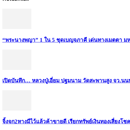
“พระ​นาง​พญา” 1 ใน 5​ ชุดเบญจ​ภาคี​ เด่นทางเมตตา​ มห
เปิดบันทึก… หลวงปู่เอี่ยม ​ปฐม​นาม​ วัดสะพานสูง​ จว.นนท
จิ้งจก​2​หาง​มีไว้แล้ว​ค้าขาย​ดี​ เรียก​ทรัพย์เงินทอง​เสี่ยงโชค​