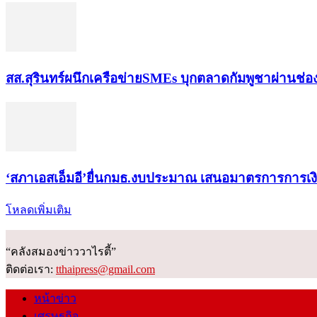
สส.สุรินทร์ผนึกเครือข่ายSMEs บุกตลาดกัมพูชาผ่านช่
‘สภาเอสเอ็มอี’ยื่นกมธ.งบประมาณ เสนอมาตรการการเ
โหลดเพิ่มเติม
“คลังสมองข่าววาไรตี้”
ติดต่อเรา:
tthaipress@gmail.com
หน้าข่าว
เศรษฐกิจ