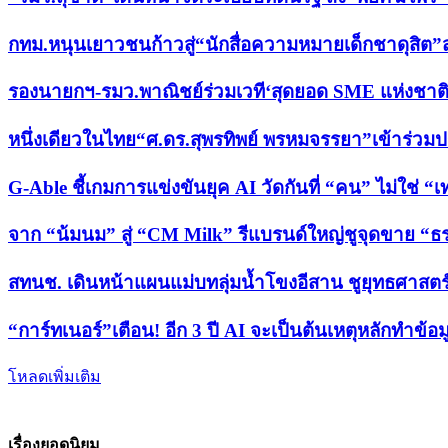
กทม.หนุนเยาวชนก้าวสู่“นักสื่อความหมายเด็กชาดุสิต”สะพ
รองนายกฯ-รมว.พาณิชย์ร่วมเวที‘สุดยอด SME แห่งชาติ คร
หนึ่งเดียวในไทย“ศ.ดร.สุพรทิพย์ พรหมจรรยา”เข้าร่วม
G-Able ชี้เกมการแข่งขันยุค AI วัดกันที่ “คน” ไม่ใช่ “
จาก “น้มนม” สู่ “CM Milk” รีแบรนด์ใหญ่ชูจุดขาย 
สทนช. เดินหน้าแผนแม่บทลุ่มน้ำโขงอีสาน ชูยุทธศาสตร์
“การ์ทเนอร์”เตือน! อีก 3 ปี AI จะเป็นต้นเหตุหลักทำข้อม
โหลดเพิ่มเติม
เรื่องยอดนิยม