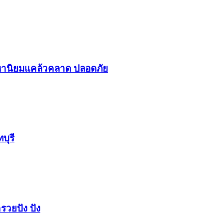
า​นิยม​แคล้วคลาด​ ปลอดภัย​
บุรี
รวยปัง​ ปัง​