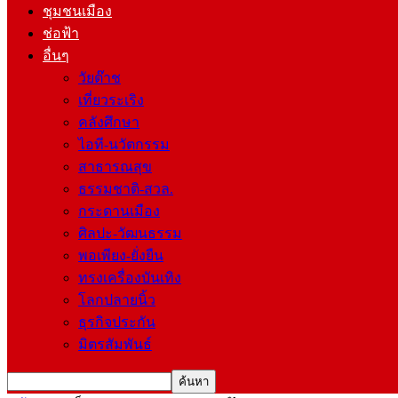
ชุมชนเมือง
ช่อฟ้า
อื่นๆ
วัยต๊าช
เที่ยวระเริง
คลังศึกษา
ไอที-นวัตกรรม
สาธารณสุข
ธรรมชาติ-สวล.
กระดานเมือง
ศิลปะ-วัฒนธรรม
พอเพียง-ยั่งยืน
ทรงเครื่องบันเทิง
โลกปลายนิ้ว
ธุรกิจประกัน
มิตรสัมพันธ์