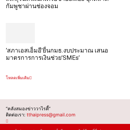
กัมพูชาผ่านช่องจอม
‘สภาเอสเอ็มอี’ยื่นกมธ.งบประมาณ เสนอ
มาตรการการเงินช่วย’SMEs’
โหลดเพิ่มเติม
“คลังสมองข่าววาไรตี้”
ติดต่อเรา:
tthaipress@gmail.com