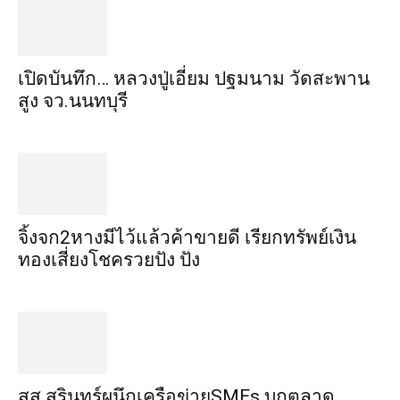
เปิดบันทึก… หลวงปู่เอี่ยม ​ปฐม​นาม​ วัดสะพาน
สูง​ จว.นนทบุรี
จิ้งจก​2​หาง​มีไว้แล้ว​ค้าขาย​ดี​ เรียก​ทรัพย์เงิน
ทอง​เสี่ยงโชค​รวยปัง​ ปัง​
สส.สุรินทร์ผนึกเครือข่ายSMEs บุกตลาด