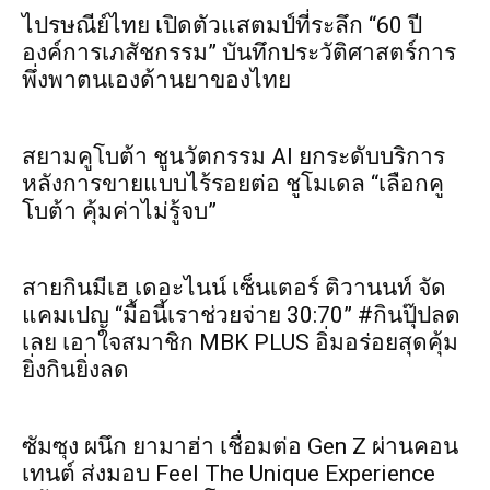
ไปรษณีย์ไทย เปิดตัวแสตมป์ที่ระลึก “60 ปี
องค์การเภสัชกรรม” บันทึกประวัติศาสตร์การ
พึ่งพาตนเองด้านยาของไทย
สยามคูโบต้า ชูนวัตกรรม AI ยกระดับบริการ
หลังการขายแบบไร้รอยต่อ ชูโมเดล “เลือกคู
โบต้า คุ้มค่าไม่รู้จบ”
สายกินมีเฮ เดอะไนน์ เซ็นเตอร์ ติวานนท์ จัด
แคมเปญ “มื้อนี้เราช่วยจ่าย 30:70” #กินปุ๊ปลด
เลย เอาใจสมาชิก MBK PLUS อิ่มอร่อยสุดคุ้ม
ยิ่งกินยิ่งลด
ซัมซุง ผนึก ยามาฮ่า เชื่อมต่อ Gen Z ผ่านคอน
เทนต์ ส่งมอบ Feel The Unique Experience