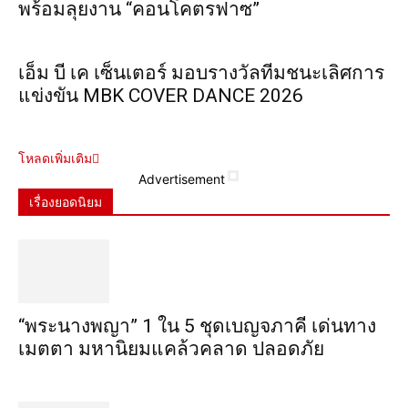
พร้อมลุยงาน “คอนโคตรฟาซ”
เอ็ม บี เค เซ็นเตอร์ มอบรางวัลทีมชนะเลิศการ
แข่งขัน MBK COVER DANCE 2026
โหลดเพิ่มเติม
Advertisement
เรื่องยอดนิยม
“พระ​นาง​พญา” 1 ใน 5​ ชุดเบญจ​ภาคี​ เด่นทาง
เมตตา​ มหา​นิยม​แคล้วคลาด​ ปลอดภัย​