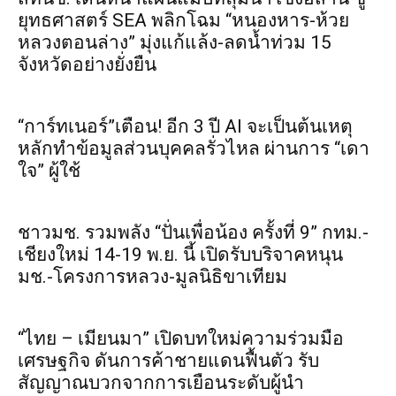
ยุทธศาสตร์ SEA พลิกโฉม “หนองหาร-ห้วย
หลวงตอนล่าง” มุ่งแก้แล้ง-ลดน้ำท่วม 15
จังหวัดอย่างยั่งยืน
“การ์ทเนอร์”เตือน! อีก 3 ปี AI จะเป็นต้นเหตุ
หลักทำข้อมูลส่วนบุคคลรั่วไหล ผ่านการ “เดา
ใจ” ผู้ใช้
ชาวมช. รวมพลัง “ปั่นเพื่อน้อง ครั้งที่ 9” กทม.-
เชียงใหม่ 14-19 พ.ย. นี้ เปิดรับบริจาคหนุน
มช.-โครงการหลวง-มูลนิธิขาเทียม
“ไทย – เมียนมา” เปิดบทใหม่ความร่วมมือ
เศรษฐกิจ ดันการค้าชายแดนฟื้นตัว รับ
สัญญาณบวกจากการเยือนระดับผู้นำ