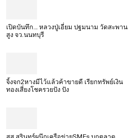
เปิดบันทึก… หลวงปู่เอี่ยม ​ปฐม​นาม​ วัดสะพาน
สูง​ จว.นนทบุรี
จิ้งจก​2​หาง​มีไว้แล้ว​ค้าขาย​ดี​ เรียก​ทรัพย์เงิน
ทอง​เสี่ยงโชค​รวยปัง​ ปัง​
สส.สุรินทร์ผนึกเครือข่ายSMEs บุกตลาด