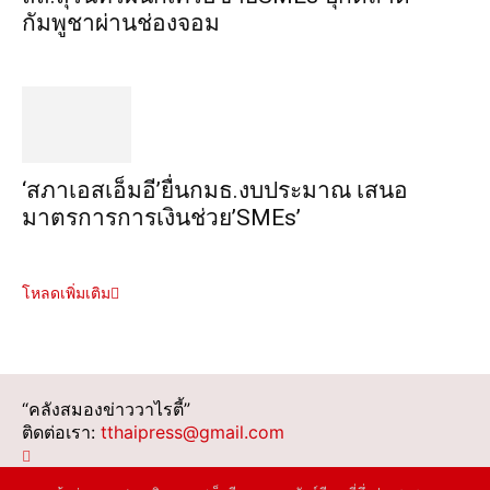
กัมพูชาผ่านช่องจอม
‘สภาเอสเอ็มอี’ยื่นกมธ.งบประมาณ เสนอ
มาตรการการเงินช่วย’SMEs’
โหลดเพิ่มเติม
“คลังสมองข่าววาไรตี้”
ติดต่อเรา:
tthaipress@gmail.com