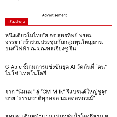
Advertisement
เรื่องล่าสุด
หนึ่งเดียวในไทย“ศ.ดร.สุพรทิพย์ พรหม
จรรยา”เข้าร่วมประชุมกับกลุ่มทุนใหญ่ยาน
ยนต์ไฟฟ้า ณ มณฑลเจียงซู จีน
G-Able ชี้เกมการแข่งขันยุค AI วัดกันที่ “คน”
ไม่ใช่ “เทคโนโลยี
จาก “น้มนม” สู่ “CM Milk” รีแบรนด์ใหญ่ชูจุด
ขาย “ธรรมชาติทุกหยด นมสดสหกรณ์”
สทนช. เดินหน้าแผนแม่บทลุ่มน้ำโขงอีสาน ชู