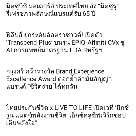
มิตซูบิชิ มอเตอร์ส ประเทศไทย ส่ง “มิตซูรุ”
รีเฟรชภาพลักษณ์แบรนด์รับ 65 ปี
ฟิลิปส์ ยกระดับอัลตราซาวด์! เปิดตัว
‘Transcend Plus’ บนรุ่น EPIQ-Affiniti CVx ชู
AI การแพทย์มาตรฐาน FDA สหรัฐฯ
กรุงศรี คว้ารางวัล Brand Experience
Excellence Award ตอกย้ำคำมั่นสัญญา
แบรนด์ “ชีวิตง่าย ได้ทุกวัน
ไทยประกันชีวิต x LIVE TO LIFE เปิดเวที ‘มิกซ์
รูน แมตช์พลังงานชีวิต’ เอ็กซ์คลูซีฟเวิร์กชอป
เติมพลังใจ”