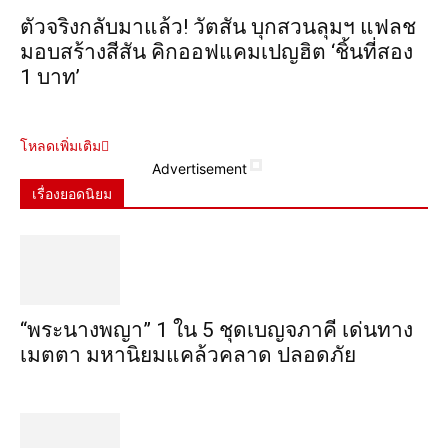
ตัวจริงกลับมาแล้ว! วัตสัน บุกสวนลุมฯ แฟลช
มอบสร้างสีสัน คิกออฟแคมเปญฮิต ‘ชิ้นที่สอง
1 บาท’
โหลดเพิ่มเติม
Advertisement
เรื่องยอดนิยม
“พระ​นาง​พญา” 1 ใน 5​ ชุดเบญจ​ภาคี​ เด่นทาง
เมตตา​ มหา​นิยม​แคล้วคลาด​ ปลอดภัย​