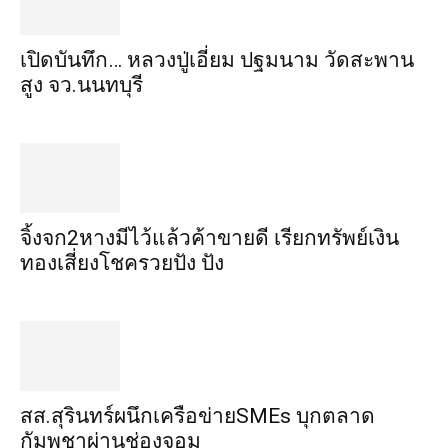
เปิดบันทึก… หลวงปู่เอี่ยม ​ปฐม​นาม​ วัดสะพาน
สูง​ จว.นนทบุรี
จิ้งจก​2​หาง​มีไว้แล้ว​ค้าขาย​ดี​ เรียก​ทรัพย์เงิน
ทอง​เสี่ยงโชค​รวยปัง​ ปัง​
สส.สุรินทร์ผนึกเครือข่ายSMEs บุกตลาด
กัมพูชาผ่านช่องจอม