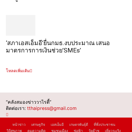
‘สภาเอสเอ็มอี’ยื่นกมธ.งบประมาณ เสนอ
มาตรการการเงินช่วย’SMEs’
โหลดเพิ่มเติม
“คลังสมองข่าววาไรตี้”
ติดต่อเรา:
tthaipress@gmail.com
หน้าข่าว
เศรษฐกิจ
เอสเอ็มอี
เกษตรพันธุ์ดี
ที่พึ่งประชาชน
วิถีสุขภาพ
คมความคิด
ชุมชนเมือง
ช่อฟ้า
วัยต๊าช
เที่ยวระเริง