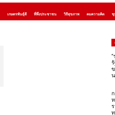
เกษตรพันธุ์ดี
ที่พึ่งประชาชน
วิถีสุขภาพ
คมความคิด
ช
“
ร
ข
น
ก
ห
ร
ท