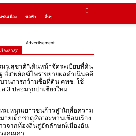
ุมชนเมือง
ช่อฟ้า
อื่นๆ
Advertisement
เรื่องล่าสุด
รมว.สุชาติ”เดินหน้าจัดระเบียบที่ดิน
ัฐ สั่ง“พยัคฆ์ไพร”ขยายผลดำเนินคดี
บวนการกว้านซื้อที่ดิน คทช. ใช้
.ส.3 ปลอมรุกป่าเชียงใหม่
ทม.หนุนเยาวชนก้าวสู่“นักสื่อความ
มายเด็กชาดุสิต”สะพานเชื่อมเรื่อง
าวจากท้องถิ่นสู่อัตลักษณ์เมืองอัน
รงคุณค่า