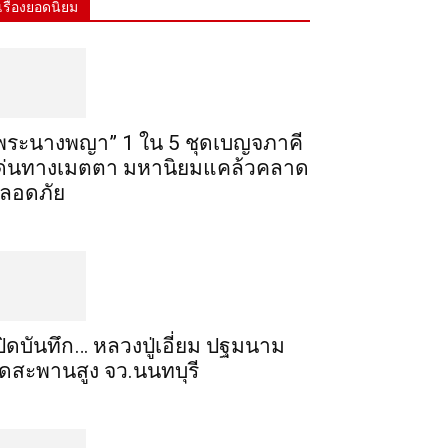
เรื่องยอดนิยม
พระ​นาง​พญา” 1 ใน 5​ ชุดเบญจ​ภาคี​
ด่นทางเมตตา​ มหา​นิยม​แคล้วคลาด​
ลอดภัย​
ปิดบันทึก… หลวงปู่เอี่ยม ​ปฐม​นาม​
ัดสะพานสูง​ จว.นนทบุรี