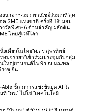
องนายกฯ-รมว.พาณิชย์ร่วมเวที‘สุด
อด SME แห่งชาติ ครั้งที่ 18’ มอบ
างวัลพิเศษ 6 ด้านสำคัญ ผลักดัน
ME ไทยสู่เวทีโลก
นึ่งเดียวในไทย“ศ.ดร.สุพรทิพย์
รหมจรรยา”เข้าร่วมประชุมกับกลุ่ม
ุนใหญ่ยานยนต์ไฟฟ้า ณ มณฑล
จียงซู จีน
-Able ชี้เกมการแข่งขันยุค AI วัด
ันที่ “คน” ไม่ใช่ “เทคโนโลยี
าก “น้มนม” สู่ “CM Milk” รีแบรนด์