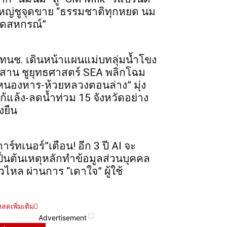
หญ่ชูจุดขาย “ธรรมชาติทุกหยด นม
ดสหกรณ์”
ทนช. เดินหน้าแผนแม่บทลุ่มน้ำโขง
ีสาน ชูยุทธศาสตร์ SEA พลิกโฉม
หนองหาร-ห้วยหลวงตอนล่าง” มุ่ง
ก้แล้ง-ลดน้ำท่วม 15 จังหวัดอย่าง
่งยืน
การ์ทเนอร์”เตือน! อีก 3 ปี AI จะ
ป็นต้นเหตุหลักทำข้อมูลส่วนบุคคล
ั่วไหล ผ่านการ “เดาใจ” ผู้ใช้
ลดเพิ่มเติม
Advertisement