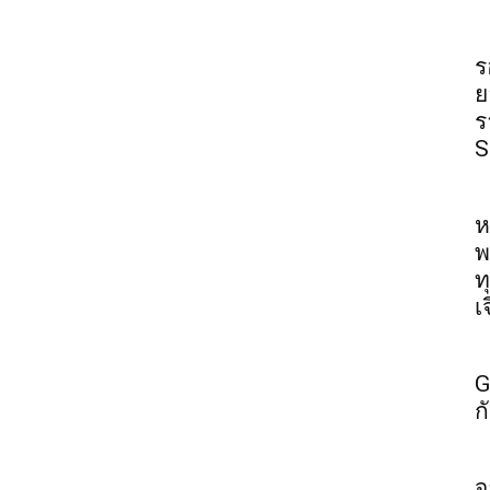
ร
ย
ร
S
ห
พ
ท
เ
G
ก
จ