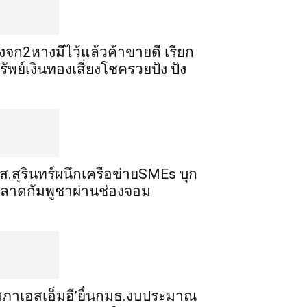
ิ้งจก​2​หาง​มีไว้แล้ว​ค้าขาย​ดี​ เรียก​
รัพย์เงินทอง​เสี่ยงโชค​รวยปัง​ ปัง​
ส.สุรินทร์ผนึกเครือข่ายSMEs บุก
ลาดกัมพูชาผ่านช่องจอม
สภาเอสเอ็มอี’ยื่นกมธ.งบประมาณ