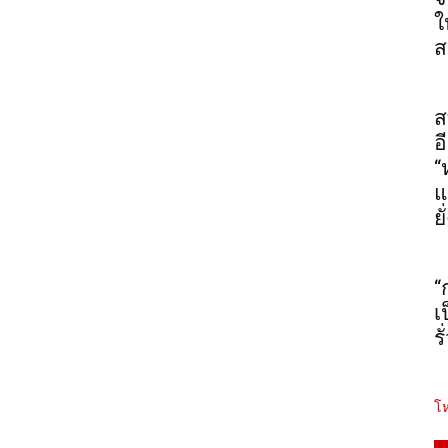
ใ
ส
ส
อ
“
แ
ยั
“
เ
ร
โห