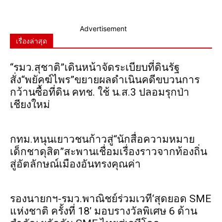
Advertisement
เรื่องล่าสุด
“รมว.สุชาติ”เดินหน้าจัดระเบียบที่ดินรัฐ
สั่ง“พยัคฆ์ไพร”ขยายผลดำเนินคดีขบวนการ
กว้านซื้อที่ดิน คทช. ใช้ น.ส.3 ปลอมรุกป่า
เชียงใหม่
กทม.หนุนเยาวชนก้าวสู่“นักสื่อความหมาย
เด็กชาดุสิต”สะพานเชื่อมเรื่องราวจากท้องถิ่น
สู่อัตลักษณ์เมืองอันทรงคุณค่า
รองนายกฯ-รมว.พาณิชย์ร่วมเวที‘สุดยอด SME
แห่งชาติ ครั้งที่ 18’ มอบรางวัลพิเศษ 6 ด้าน