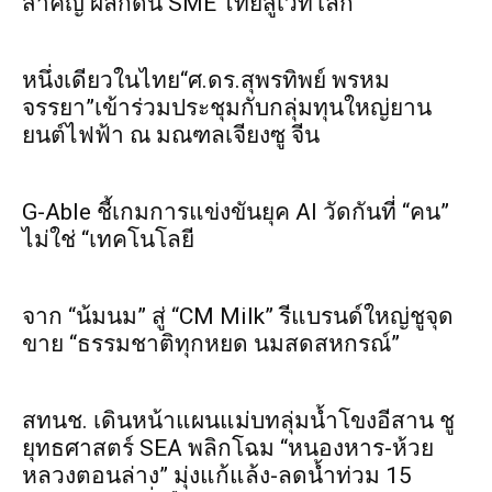
สำคัญ ผลักดัน SME ไทยสู่เวทีโลก
หนึ่งเดียวในไทย“ศ.ดร.สุพรทิพย์ พรหม
จรรยา”เข้าร่วมประชุมกับกลุ่มทุนใหญ่ยาน
ยนต์ไฟฟ้า ณ มณฑลเจียงซู จีน
G-Able ชี้เกมการแข่งขันยุค AI วัดกันที่ “คน”
ไม่ใช่ “เทคโนโลยี
จาก “น้มนม” สู่ “CM Milk” รีแบรนด์ใหญ่ชูจุด
ขาย “ธรรมชาติทุกหยด นมสดสหกรณ์”
สทนช. เดินหน้าแผนแม่บทลุ่มน้ำโขงอีสาน ชู
ยุทธศาสตร์ SEA พลิกโฉม “หนองหาร-ห้วย
หลวงตอนล่าง” มุ่งแก้แล้ง-ลดน้ำท่วม 15