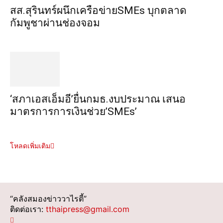
สส.สุรินทร์ผนึกเครือข่ายSMEs บุกตลาด
กัมพูชาผ่านช่องจอม
‘สภาเอสเอ็มอี’ยื่นกมธ.งบประมาณ เสนอ
มาตรการการเงินช่วย’SMEs’
โหลดเพิ่มเติม
“คลังสมองข่าววาไรตี้”
ติดต่อเรา:
tthaipress@gmail.com