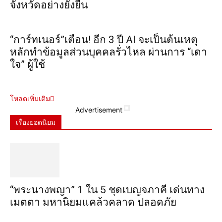
จังหวัดอย่างยั่งยืน
“การ์ทเนอร์”เตือน! อีก 3 ปี AI จะเป็นต้นเหตุ
หลักทำข้อมูลส่วนบุคคลรั่วไหล ผ่านการ “เดา
ใจ” ผู้ใช้
โหลดเพิ่มเติม
Advertisement
เรื่องยอดนิยม
“พระ​นาง​พญา” 1 ใน 5​ ชุดเบญจ​ภาคี​ เด่นทาง
เมตตา​ มหา​นิยม​แคล้วคลาด​ ปลอดภัย​