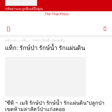
รหัสผ่านจะถูกอีเมล์ถึงคุณ
The Thai Press
หน้าแรก
แท็ก
รักษ์ป่า รักษ์น้ำ รักแผ่นดิน
แท็ก: รักษ์ป่า รักษ์น้ำ รักแผ่นดิน
“ซีพี – เมจิ รักษ์ป่า รักษ์น้ำ รักแผ่นดิน”ปลูกป่า
เขตห้ามล่าสัตว์ป่าแก่งคอย