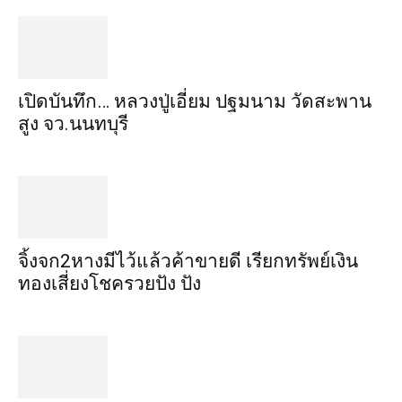
เปิดบันทึก… หลวงปู่เอี่ยม ​ปฐม​นาม​ วัดสะพาน
สูง​ จว.นนทบุรี
จิ้งจก​2​หาง​มีไว้แล้ว​ค้าขาย​ดี​ เรียก​ทรัพย์เงิน
ทอง​เสี่ยงโชค​รวยปัง​ ปัง​