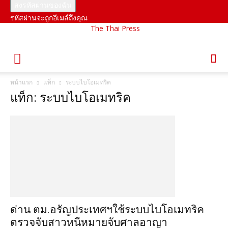
รหัสผ่านจะถูกอีเมล์ถึงคุณ
The Thai Press
หน้าแรก
แท็ก
ระบบไบโอเมทริค
แท็ก: ระบบไบโอเมทริค
ด่าน ตม.อรัญประเทศฯใช้ระบบไบโอเมทริค
ตรวจจับสาวหนีหมายจับศาลอาญา