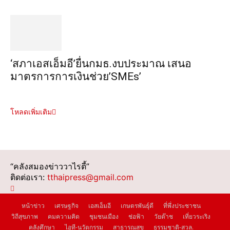
‘สภาเอสเอ็มอี’ยื่นกมธ.งบประมาณ เสนอ
มาตรการการเงินช่วย’SMEs’
โหลดเพิ่มเติม
“คลังสมองข่าววาไรตี้”
ติดต่อเรา:
tthaipress@gmail.com
หน้าข่าว
เศรษฐกิจ
เอสเอ็มอี
เกษตรพันธุ์ดี
ที่พึ่งประชาชน
วิถีสุขภาพ
คมความคิด
ชุมชนเมือง
ช่อฟ้า
วัยต๊าช
เที่ยวระเริง
คลังศึกษา
ไอที-นวัตกรรม
สาธารณสุข
ธรรมชาติ-สวล.