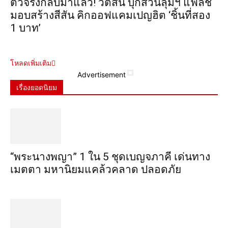
ตัวจริงกลับมาแล้ว! วัตสัน บุกสวนลุมฯ แฟลช
มอบสร้างสีสัน คิกออฟแคมเปญฮิต ‘ชิ้นที่สอง
1 บาท’
โหลดเพิ่มเติม
Advertisement
เรื่องยอดนิยม
“พระ​นาง​พญา” 1 ใน 5​ ชุดเบญจ​ภาคี​ เด่นทาง
เมตตา​ มหา​นิยม​แคล้วคลาด​ ปลอดภัย​