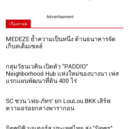
Advertisement
เรื่องล่าสุด
MEDEZE ย้ำความเป็นหนึ่ง ด้านธนาคารจัด
เก็บสเต็มเซลล์
กลุ่มวัธนเวคิน เปิดตัว “PADDIO”
Neighborhood Hub แห่งใหม่ของบางนา เฟส
แรกแผนพัฒนาที่ดิน 400 ไร่
SC ชวน ‘เฟย-ภัทร’ ยก LouLou.BKK เสิร์ฟ
ความอร่อยกลางพารากอน
มิตซูบิชิ มอเตอร์ส ประเทศไทย ส่ง “มิตซูรุ”