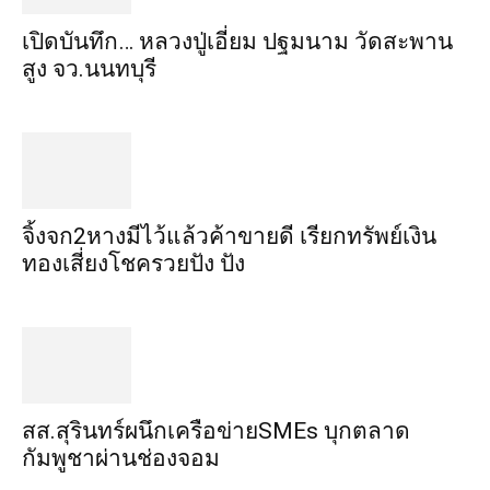
เปิดบันทึก… หลวงปู่เอี่ยม ​ปฐม​นาม​ วัดสะพาน
สูง​ จว.นนทบุรี
จิ้งจก​2​หาง​มีไว้แล้ว​ค้าขาย​ดี​ เรียก​ทรัพย์เงิน
ทอง​เสี่ยงโชค​รวยปัง​ ปัง​
สส.สุรินทร์ผนึกเครือข่ายSMEs บุกตลาด
กัมพูชาผ่านช่องจอม