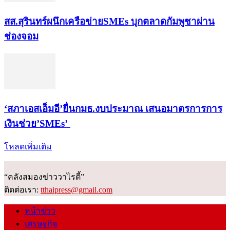
สส.สุรินทร์ผนึกเครือข่ายSMEs บุกตลาดกัมพูชาผ่าน
ช่องจอม
‘สภาเอสเอ็มอี’ยื่นกมธ.งบประมาณ เสนอมาตรการการ
เงินช่วย’SMEs’
โหลดเพิ่มเติม
“คลังสมองข่าววาไรตี้”
ติดต่อเรา:
tthaipress@gmail.com
หน้าข่าว
เศรษฐกิจ