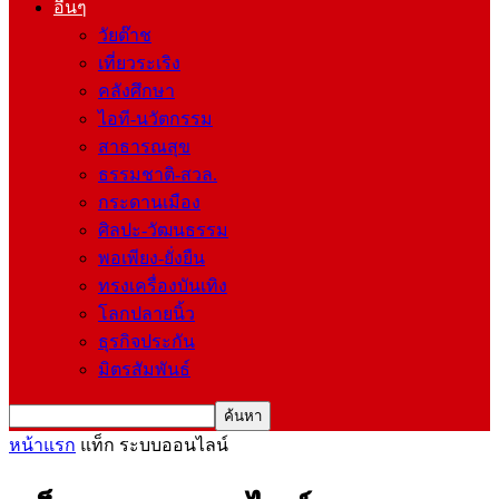
อื่นๆ
วัยต๊าช
เที่ยวระเริง
คลังศึกษา
ไอที-นวัตกรรม
สาธารณสุข
ธรรมชาติ-สวล.
กระดานเมือง
ศิลปะ-วัฒนธรรม
พอเพียง-ยั่งยืน
ทรงเครื่องบันเทิง
โลกปลายนิ้ว
ธุรกิจประกัน
มิตรสัมพันธ์
หน้าแรก
แท็ก
ระบบออนไลน์