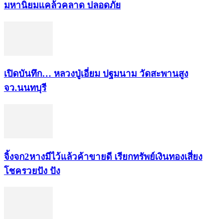
มหา​นิยม​แคล้วคลาด​ ปลอดภัย​
เปิดบันทึก… หลวงปู่เอี่ยม ​ปฐม​นาม​ วัดสะพานสูง​
จว.นนทบุรี
จิ้งจก​2​หาง​มีไว้แล้ว​ค้าขาย​ดี​ เรียก​ทรัพย์เงินทอง​เสี่ยง
โชค​รวยปัง​ ปัง​