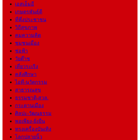
เอสเอ็มอี
เกษตรพันธุ์ดี
ที่พึ่งประชาชน
วิถีสุขภาพ
คมความคิด
ชุมชนเมือง
ช่อฟ้า
วัยต๊าช
เที่ยวระเริง
คลังศึกษา
ไอที-นวัตกรรม
สาธารณสุข
ธรรมชาติ-สวล.
กระดานเมือง
ศิลปะ-วัฒนธรรม
พอเพียง-ยั่งยืน
ทรงเครื่องบันเทิง
โลกปลายนิ้ว