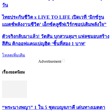
วัน
ไทยประกันชีวิต x LIVE TO LIFE เปิดเวที ‘มิกซ์รูน
แมตช์พลังงานชีวิต’ เอ็กซ์คลูซีฟเวิร์กชอปเติมพลังใจ”
ตัวจริงกลับมาแล้ว! วัตสัน บุกสวนลุมฯ แฟลชมอบสร้าง
สีสัน คิกออฟแคมเปญฮิต ‘ชิ้นที่สอง 1 บาท’
โหลดเพิ่มเติม
Advertisement
เรื่องยอดนิยม
“พระ​นาง​พญา” 1 ใน 5​ ชุดเบญจ​ภาคี​ เด่นทางเมตตา​