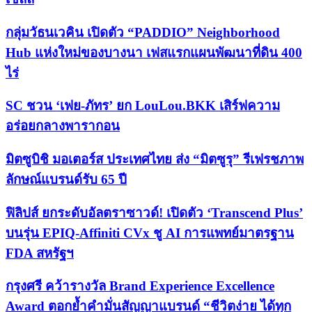
กลุ่มวัธนเวคิน เปิดตัว “PADDIO” Neighborhood
Hub แห่งใหม่ของบางนา เฟสแรกแผนพัฒนาที่ดิน 400
ไร่
SC ชวน ‘เฟย-ภัทร’ ยก LouLou.BKK เสิร์ฟความ
อร่อยกลางพารากอน
มิตซูบิชิ มอเตอร์ส ประเทศไทย ส่ง “มิตซูรุ” รีเฟรชภาพ
ลักษณ์แบรนด์รับ 65 ปี
ฟิลิปส์ ยกระดับอัลตราซาวด์! เปิดตัว ‘Transcend Plus’
บนรุ่น EPIQ-Affiniti CVx ชู AI การแพทย์มาตรฐาน
FDA สหรัฐฯ
กรุงศรี คว้ารางวัล Brand Experience Excellence
Award ตอกย้ำคำมั่นสัญญาแบรนด์ “ชีวิตง่าย ได้ทุก