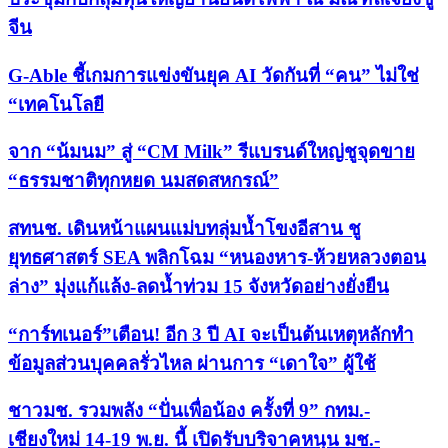
จีน
G-Able ชี้เกมการแข่งขันยุค AI วัดกันที่ “คน” ไม่ใช่
“เทคโนโลยี
จาก “น้มนม” สู่ “CM Milk” รีแบรนด์ใหญ่ชูจุดขาย
“ธรรมชาติทุกหยด นมสดสหกรณ์”
สทนช. เดินหน้าแผนแม่บทลุ่มน้ำโขงอีสาน ชู
ยุทธศาสตร์ SEA พลิกโฉม “หนองหาร-ห้วยหลวงตอน
ล่าง” มุ่งแก้แล้ง-ลดน้ำท่วม 15 จังหวัดอย่างยั่งยืน
“การ์ทเนอร์”เตือน! อีก 3 ปี AI จะเป็นต้นเหตุหลักทำ
ข้อมูลส่วนบุคคลรั่วไหล ผ่านการ “เดาใจ” ผู้ใช้
ชาวมช. รวมพลัง “ปั่นเพื่อน้อง ครั้งที่ 9” กทม.-
เชียงใหม่ 14-19 พ.ย. นี้ เปิดรับบริจาคหนุน มช.-