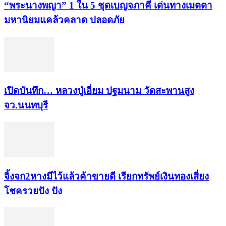
“พระ​นาง​พญา” 1 ใน 5​ ชุดเบญจ​ภาคี​ เด่นทางเมตตา​
มหา​นิยม​แคล้วคลาด​ ปลอดภัย​
เปิดบันทึก… หลวงปู่เอี่ยม ​ปฐม​นาม​ วัดสะพานสูง​
จว.นนทบุรี
จิ้งจก​2​หาง​มีไว้แล้ว​ค้าขาย​ดี​ เรียก​ทรัพย์เงินทอง​เสี่ยง
โชค​รวยปัง​ ปัง​