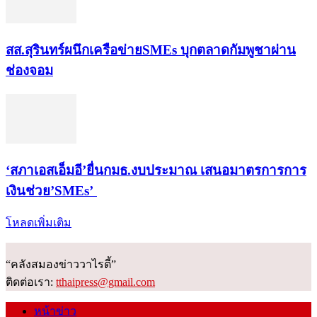
สส.สุรินทร์ผนึกเครือข่ายSMEs บุกตลาดกัมพูชาผ่าน
ช่องจอม
‘สภาเอสเอ็มอี’ยื่นกมธ.งบประมาณ เสนอมาตรการการ
เงินช่วย’SMEs’
โหลดเพิ่มเติม
“คลังสมองข่าววาไรตี้”
ติดต่อเรา:
tthaipress@gmail.com
หน้าข่าว