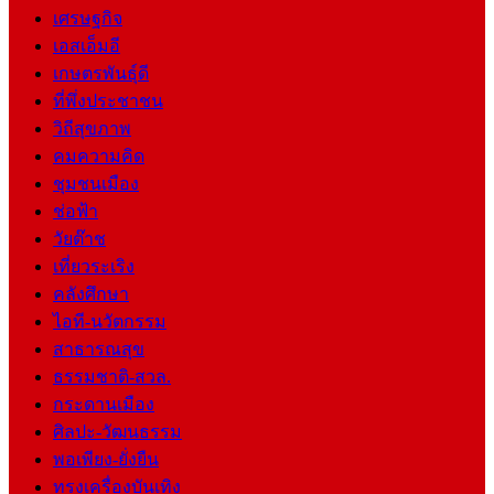
เศรษฐกิจ
เอสเอ็มอี
เกษตรพันธุ์ดี
ที่พึ่งประชาชน
วิถีสุขภาพ
คมความคิด
ชุมชนเมือง
ช่อฟ้า
วัยต๊าช
เที่ยวระเริง
คลังศึกษา
ไอที-นวัตกรรม
สาธารณสุข
ธรรมชาติ-สวล.
กระดานเมือง
ศิลปะ-วัฒนธรรม
พอเพียง-ยั่งยืน
ทรงเครื่องบันเทิง