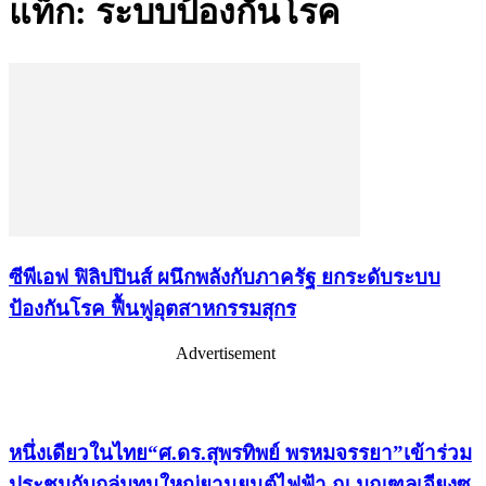
แท็ก: ระบบป้องกันโรค
ซีพีเอฟ ฟิลิปปินส์ ผนึกพลังกับภาครัฐ ยกระดับระบบ
ป้องกันโรค ฟื้นฟูอุตสาหกรรมสุกร
Advertisement
เรื่องล่าสุด
หนึ่งเดียวในไทย“ศ.ดร.สุพรทิพย์ พรหมจรรยา”เข้าร่วม
ประชุมกับกลุ่มทุนใหญ่ยานยนต์ไฟฟ้า ณ มณฑลเจียงซู