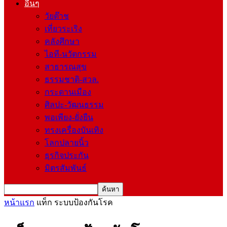
อื่นๆ
วัยต๊าช
เที่ยวระเริง
คลังศึกษา
ไอที-นวัตกรรม
สาธารณสุข
ธรรมชาติ-สวล.
กระดานเมือง
ศิลปะ-วัฒนธรรม
พอเพียง-ยั่งยืน
ทรงเครื่องบันเทิง
โลกปลายนิ้ว
ธุรกิจประกัน
มิตรสัมพันธ์
หน้าแรก
แท็ก
ระบบป้องกันโรค