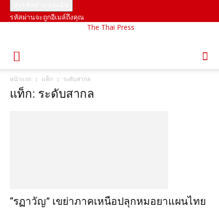
รหัสผ่านจะถูกอีเมล์ถึงคุณ
The Thai Press
หน้าแรก
แท็ก
ระดับสากล
แท็ก: ระดับสากล
“รฏาวัญ” เขย่าภาคเหนือปลุกหมอยาแผนไทย