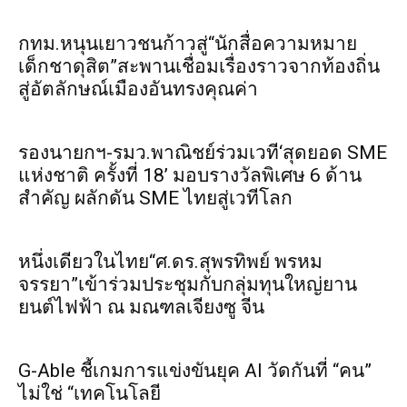
กทม.หนุนเยาวชนก้าวสู่“นักสื่อความหมาย
เด็กชาดุสิต”สะพานเชื่อมเรื่องราวจากท้องถิ่น
สู่อัตลักษณ์เมืองอันทรงคุณค่า
รองนายกฯ-รมว.พาณิชย์ร่วมเวที‘สุดยอด SME
แห่งชาติ ครั้งที่ 18’ มอบรางวัลพิเศษ 6 ด้าน
สำคัญ ผลักดัน SME ไทยสู่เวทีโลก
หนึ่งเดียวในไทย“ศ.ดร.สุพรทิพย์ พรหม
จรรยา”เข้าร่วมประชุมกับกลุ่มทุนใหญ่ยาน
ยนต์ไฟฟ้า ณ มณฑลเจียงซู จีน
G-Able ชี้เกมการแข่งขันยุค AI วัดกันที่ “คน”
ไม่ใช่ “เทคโนโลยี