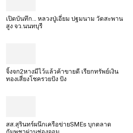
เปิดบันทึก… หลวงปู่เอี่ยม ​ปฐม​นาม​ วัดสะพาน
สูง​ จว.นนทบุรี
จิ้งจก​2​หาง​มีไว้แล้ว​ค้าขาย​ดี​ เรียก​ทรัพย์เงิน
ทอง​เสี่ยงโชค​รวยปัง​ ปัง​
สส.สุรินทร์ผนึกเครือข่ายSMEs บุกตลาด
กัมพูชาผ่านช่องจอม