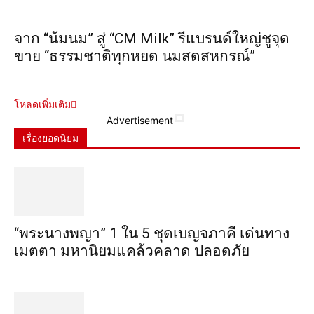
จาก “น้มนม” สู่ “CM Milk” รีแบรนด์ใหญ่ชูจุด
ขาย “ธรรมชาติทุกหยด นมสดสหกรณ์”
โหลดเพิ่มเติม
Advertisement
เรื่องยอดนิยม
“พระ​นาง​พญา” 1 ใน 5​ ชุดเบญจ​ภาคี​ เด่นทาง
เมตตา​ มหา​นิยม​แคล้วคลาด​ ปลอดภัย​