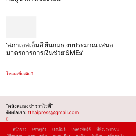
‘สภาเอสเอ็มอี’ยื่นกมธ.งบประมาณ เสนอ
มาตรการการเงินช่วย’SMEs’
โหลดเพิ่มเติม
“คลังสมองข่าววาไรตี้”
ติดต่อเรา:
tthaipress@gmail.com
หน้าข่าว
เศรษฐกิจ
เอสเอ็มอี
เกษตรพันธุ์ดี
ที่พึ่งประชาชน
วิถีสุขภาพ
คมความคิด
ชุมชนเมือง
ช่อฟ้า
วัยต๊าช
เที่ยวระเริง