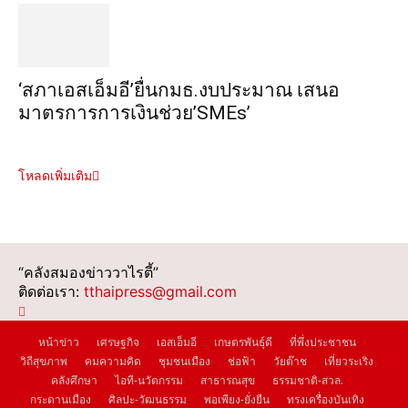
‘สภาเอสเอ็มอี’ยื่นกมธ.งบประมาณ เสนอ
มาตรการการเงินช่วย’SMEs’
โหลดเพิ่มเติม
“คลังสมองข่าววาไรตี้”
ติดต่อเรา:
tthaipress@gmail.com
หน้าข่าว
เศรษฐกิจ
เอสเอ็มอี
เกษตรพันธุ์ดี
ที่พึ่งประชาชน
วิถีสุขภาพ
คมความคิด
ชุมชนเมือง
ช่อฟ้า
วัยต๊าช
เที่ยวระเริง
คลังศึกษา
ไอที-นวัตกรรม
สาธารณสุข
ธรรมชาติ-สวล.
กระดานเมือง
ศิลปะ-วัฒนธรรม
พอเพียง-ยั่งยืน
ทรงเครื่องบันเทิง