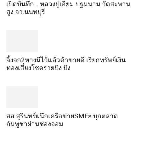
เปิดบันทึก… หลวงปู่เอี่ยม ​ปฐม​นาม​ วัดสะพาน
สูง​ จว.นนทบุรี
จิ้งจก​2​หาง​มีไว้แล้ว​ค้าขาย​ดี​ เรียก​ทรัพย์เงิน
ทอง​เสี่ยงโชค​รวยปัง​ ปัง​
สส.สุรินทร์ผนึกเครือข่ายSMEs บุกตลาด
กัมพูชาผ่านช่องจอม