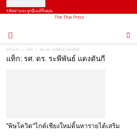
รหัสผ่านจะถูกอีเมล์ถึงคุณ
The Thai Press
หน้าแรก
แท็ก
รศ. ดร. ระพีพันธ์ แดงตันกี
แท็ก: รศ. ดร. ระพีพันธ์ แดงตันกี
“พิษโควิด”ไกด์เชียงใหม่ดิ้นหารายได้เสริม