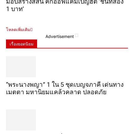
มอบสร้างสีสัน คิกออฟแคมเปญฮิต ‘ชิ้นที่สอง
1 บาท’
โหลดเพิ่มเติม
Advertisement
เรื่องยอดนิยม
“พระ​นาง​พญา” 1 ใน 5​ ชุดเบญจ​ภาคี​ เด่นทาง
เมตตา​ มหา​นิยม​แคล้วคลาด​ ปลอดภัย​