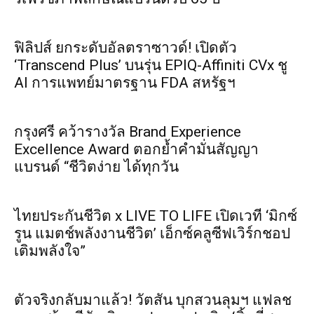
ฟิลิปส์ ยกระดับอัลตราซาวด์! เปิดตัว
‘Transcend Plus’ บนรุ่น EPIQ-Affiniti CVx ชู
AI การแพทย์มาตรฐาน FDA สหรัฐฯ
กรุงศรี คว้ารางวัล Brand Experience
Excellence Award ตอกย้ำคำมั่นสัญญา
แบรนด์ “ชีวิตง่าย ได้ทุกวัน
ไทยประกันชีวิต x LIVE TO LIFE เปิดเวที ‘มิกซ์
รูน แมตช์พลังงานชีวิต’ เอ็กซ์คลูซีฟเวิร์กชอป
เติมพลังใจ”
ตัวจริงกลับมาแล้ว! วัตสัน บุกสวนลุมฯ แฟลช