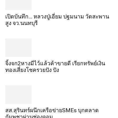
เปิดบันทึก… หลวงปู่เอี่ยม ​ปฐม​นาม​ วัดสะพาน
สูง​ จว.นนทบุรี
จิ้งจก​2​หาง​มีไว้แล้ว​ค้าขาย​ดี​ เรียก​ทรัพย์เงิน
ทอง​เสี่ยงโชค​รวยปัง​ ปัง​
สส.สุรินทร์ผนึกเครือข่ายSMEs บุกตลาด
กัมพูชาผ่านช่องจอม