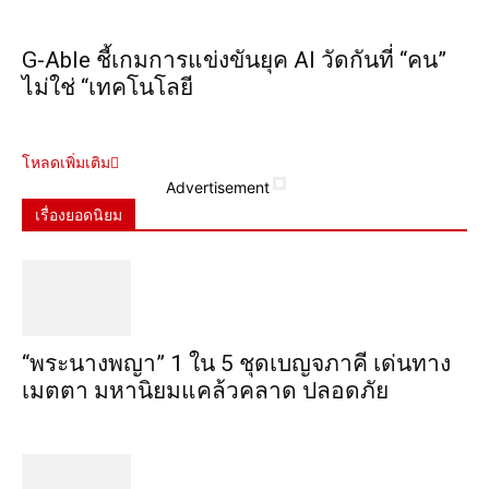
G-Able ชี้เกมการแข่งขันยุค AI วัดกันที่ “คน”
ไม่ใช่ “เทคโนโลยี
โหลดเพิ่มเติม
Advertisement
เรื่องยอดนิยม
“พระ​นาง​พญา” 1 ใน 5​ ชุดเบญจ​ภาคี​ เด่นทาง
เมตตา​ มหา​นิยม​แคล้วคลาด​ ปลอดภัย​