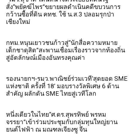
สั่ง“พยัคฆ์ไพร”ขยายผลดำเนินคดีขบวนการ
กว้านซื้อที่ดิน คทช. ใช้ น.ส.3 ปลอมรุกป่า
เชียงใหม่
กทม.หนุนเยาวชนก้าวสู่“นักสื่อความหมาย
เด็กชาดุสิต”สะพานเชื่อมเรื่องราวจากท้องถิ่น
สู่อัตลักษณ์เมืองอันทรงคุณค่า
รองนายกฯ-รมว.พาณิชย์ร่วมเวที‘สุดยอด SME
แห่งชาติ ครั้งที่ 18’ มอบรางวัลพิเศษ 6 ด้าน
สำคัญ ผลักดัน SME ไทยสู่เวทีโลก
หนึ่งเดียวในไทย“ศ.ดร.สุพรทิพย์ พรหม
จรรยา”เข้าร่วมประชุมกับกลุ่มทุนใหญ่ยาน
ยนต์ไฟฟ้า ณ มณฑลเจียงซู จีน