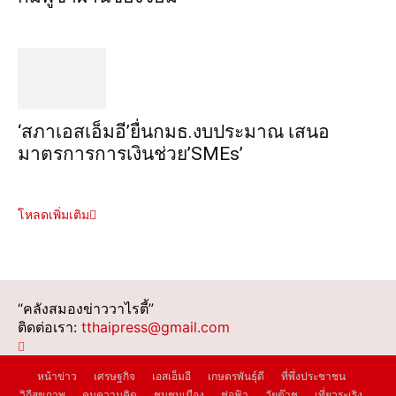
‘สภาเอสเอ็มอี’ยื่นกมธ.งบประมาณ เสนอ
มาตรการการเงินช่วย’SMEs’
โหลดเพิ่มเติม
“คลังสมองข่าววาไรตี้”
ติดต่อเรา:
tthaipress@gmail.com
หน้าข่าว
เศรษฐกิจ
เอสเอ็มอี
เกษตรพันธุ์ดี
ที่พึ่งประชาชน
วิถีสุขภาพ
คมความคิด
ชุมชนเมือง
ช่อฟ้า
วัยต๊าช
เที่ยวระเริง