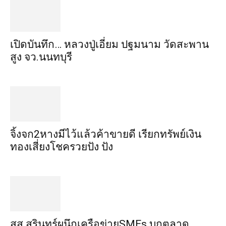
เปิดบันทึก… หลวงปู่เอี่ยม ​ปฐม​นาม​ วัดสะพาน
สูง​ จว.นนทบุรี
จิ้งจก​2​หาง​มีไว้แล้ว​ค้าขาย​ดี​ เรียก​ทรัพย์เงิน
ทอง​เสี่ยงโชค​รวยปัง​ ปัง​
สส.สุรินทร์ผนึกเครือข่ายSMEs บุกตลาด