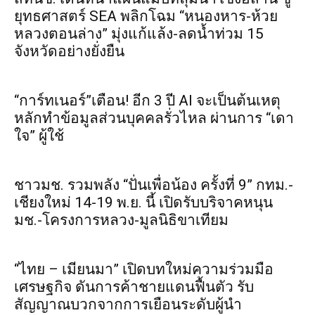
ยุทธศาสตร์ SEA พลิกโฉม “หนองหาร-ห้วย
หลวงตอนล่าง” มุ่งแก้แล้ง-ลดน้ำท่วม 15
จังหวัดอย่างยั่งยืน
“การ์ทเนอร์”เตือน! อีก 3 ปี AI จะเป็นต้นเหตุ
หลักทำข้อมูลส่วนบุคคลรั่วไหล ผ่านการ “เดา
ใจ” ผู้ใช้
ชาวมช. รวมพลัง “ปั่นเพื่อน้อง ครั้งที่ 9” กทม.-
เชียงใหม่ 14-19 พ.ย. นี้ เปิดรับบริจาคหนุน
มช.-โครงการหลวง-มูลนิธิขาเทียม
“ไทย – เมียนมา” เปิดบทใหม่ความร่วมมือ
เศรษฐกิจ ดันการค้าชายแดนฟื้นตัว รับ
สัญญาณบวกจากการเยือนระดับผู้นำ