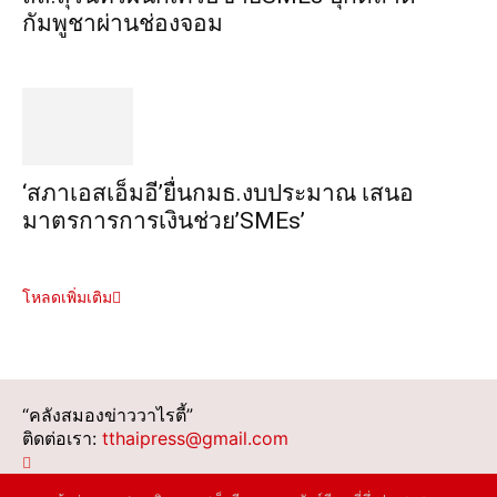
กัมพูชาผ่านช่องจอม
‘สภาเอสเอ็มอี’ยื่นกมธ.งบประมาณ เสนอ
มาตรการการเงินช่วย’SMEs’
โหลดเพิ่มเติม
“คลังสมองข่าววาไรตี้”
ติดต่อเรา:
tthaipress@gmail.com