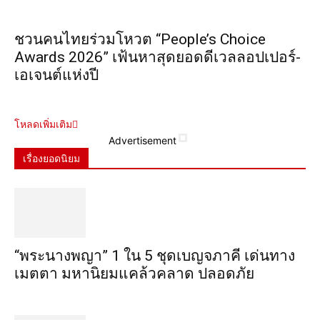
ชวนคนไทยร่วมโหวต “People’s Choice
Awards 2026” เฟ้นหาสุดยอดดีเวลลอปเปอร์-
เอเจนต์แห่งปี
โหลดเพิ่มเติม
Advertisement
เรื่องยอดนิยม
“พระ​นาง​พญา” 1 ใน 5​ ชุดเบญจ​ภาคี​ เด่นทาง
เมตตา​ มหา​นิยม​แคล้วคลาด​ ปลอดภัย​