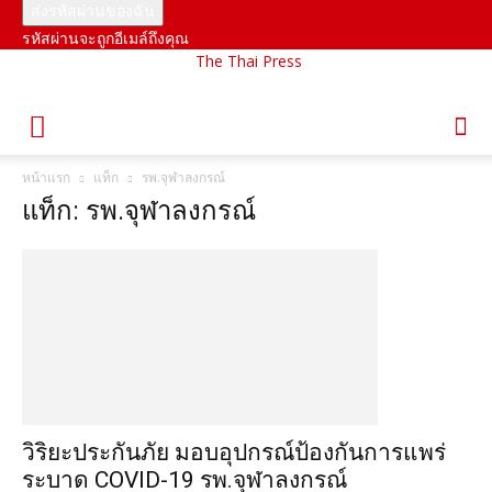
รหัสผ่านจะถูกอีเมล์ถึงคุณ
The Thai Press
หน้าแรก
แท็ก
รพ.จุฬาลงกรณ์
แท็ก: รพ.จุฬาลงกรณ์
วิริยะประกันภัย มอบอุปกรณ์ป้องกันการแพร่
ระบาด COVID-19 รพ.จุฬาลงกรณ์