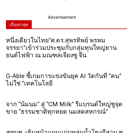
Advertisement
เรื่องล่าสุด
หนึ่งเดียวในไทย“ศ.ดร.สุพรทิพย์ พรหม
จรรยา”เข้าร่วมประชุมกับกลุ่มทุนใหญ่ยาน
ยนต์ไฟฟ้า ณ มณฑลเจียงซู จีน
G-Able ชี้เกมการแข่งขันยุค AI วัดกันที่ “คน”
ไม่ใช่ “เทคโนโลยี
จาก “น้มนม” สู่ “CM Milk” รีแบรนด์ใหญ่ชูจุด
ขาย “ธรรมชาติทุกหยด นมสดสหกรณ์”
สทนช. เดินหน้าแผนแม่บทลุ่มน้ำโขงอีสาน ชู