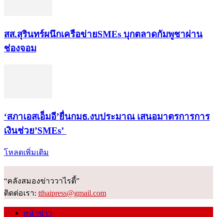
สส.สุรินทร์ผนึกเครือข่ายSMEs บุกตลาดกัมพูชาผ่าน
ช่องจอม
‘สภาเอสเอ็มอี’ยื่นกมธ.งบประมาณ เสนอมาตรการการ
เงินช่วย’SMEs’
โหลดเพิ่มเติม
“คลังสมองข่าววาไรตี้”
ติดต่อเรา:
tthaipress@gmail.com
หน้าข่าว