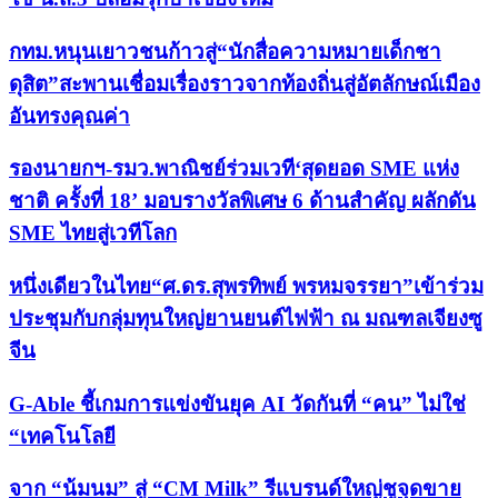
กทม.หนุนเยาวชนก้าวสู่“นักสื่อความหมายเด็กชา
ดุสิต”สะพานเชื่อมเรื่องราวจากท้องถิ่นสู่อัตลักษณ์เมือง
อันทรงคุณค่า
รองนายกฯ-รมว.พาณิชย์ร่วมเวที‘สุดยอด SME แห่ง
ชาติ ครั้งที่ 18’ มอบรางวัลพิเศษ 6 ด้านสำคัญ ผลักดัน
SME ไทยสู่เวทีโลก
หนึ่งเดียวในไทย“ศ.ดร.สุพรทิพย์ พรหมจรรยา”เข้าร่วม
ประชุมกับกลุ่มทุนใหญ่ยานยนต์ไฟฟ้า ณ มณฑลเจียงซู
จีน
G-Able ชี้เกมการแข่งขันยุค AI วัดกันที่ “คน” ไม่ใช่
“เทคโนโลยี
จาก “น้มนม” สู่ “CM Milk” รีแบรนด์ใหญ่ชูจุดขาย