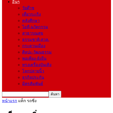
อื่นๆ
วัยต๊าช
เที่ยวระเริง
คลังศึกษา
ไอที-นวัตกรรม
สาธารณสุข
ธรรมชาติ-สวล.
กระดานเมือง
ศิลปะ-วัฒนธรรม
พอเพียง-ยั่งยืน
ทรงเครื่องบันเทิง
โลกปลายนิ้ว
ธุรกิจประกัน
มิตรสัมพันธ์
หน้าแรก
แท็ก
รถซิ่ง