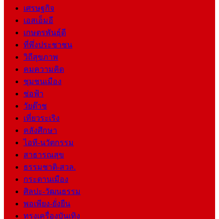
เศรษฐกิจ
เอสเอ็มอี
เกษตรพันธุ์ดี
ที่พึ่งประชาชน
วิถีสุขภาพ
คมความคิด
ชุมชนเมือง
ช่อฟ้า
วัยต๊าช
เที่ยวระเริง
คลังศึกษา
ไอที-นวัตกรรม
สาธารณสุข
ธรรมชาติ-สวล.
กระดานเมือง
ศิลปะ-วัฒนธรรม
พอเพียง-ยั่งยืน
ทรงเครื่องบันเทิง