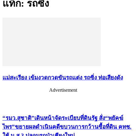
แท็ก: รถซิ่ง
แม่สะเรียง เข้มงวดกวดขันรถแต่ง รถซิ่ง ท่อเสียงดัง
Advertisement
เรื่องล่าสุด
“รมว.สุชาติ”เดินหน้าจัดระเบียบที่ดินรัฐ สั่ง“พยัคฆ์
ไพร”ขยายผลดำเนินคดีขบวนการกว้านซื้อที่ดิน คทช.
ใช้ น.ส.3 ปลอมรุกป่าเชียงใหม่