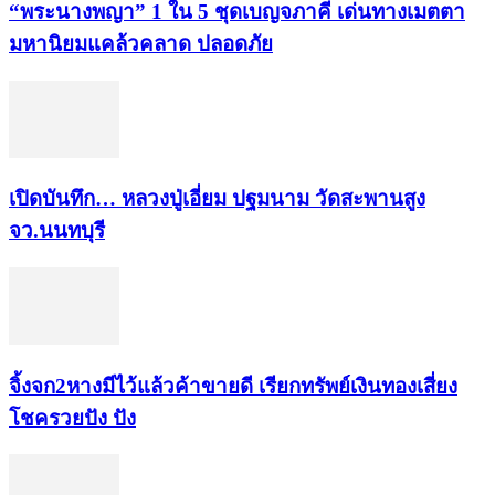
“พระ​นาง​พญา” 1 ใน 5​ ชุดเบญจ​ภาคี​ เด่นทางเมตตา​
มหา​นิยม​แคล้วคลาด​ ปลอดภัย​
เปิดบันทึก… หลวงปู่เอี่ยม ​ปฐม​นาม​ วัดสะพานสูง​
จว.นนทบุรี
จิ้งจก​2​หาง​มีไว้แล้ว​ค้าขาย​ดี​ เรียก​ทรัพย์เงินทอง​เสี่ยง
โชค​รวยปัง​ ปัง​