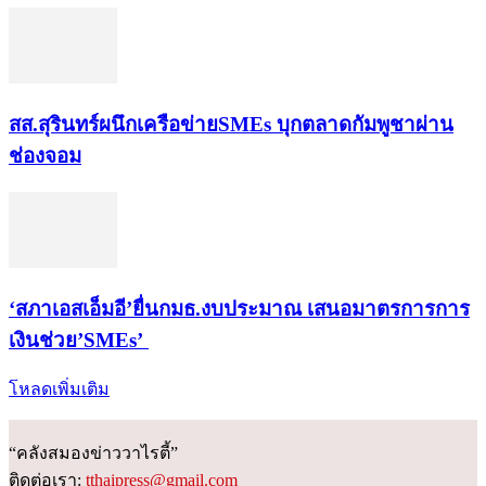
สส.สุรินทร์ผนึกเครือข่ายSMEs บุกตลาดกัมพูชาผ่าน
ช่องจอม
‘สภาเอสเอ็มอี’ยื่นกมธ.งบประมาณ เสนอมาตรการการ
เงินช่วย’SMEs’
โหลดเพิ่มเติม
“คลังสมองข่าววาไรตี้”
ติดต่อเรา:
tthaipress@gmail.com