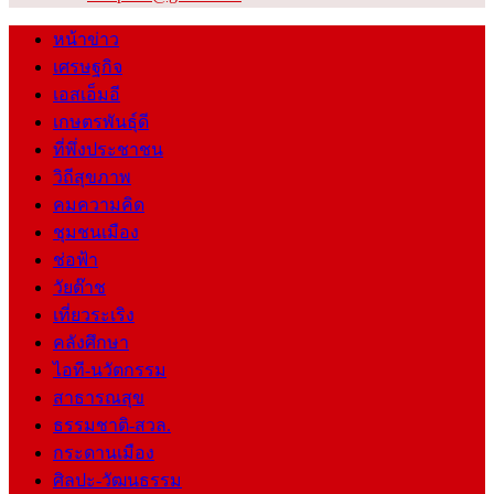
หน้าข่าว
เศรษฐกิจ
เอสเอ็มอี
เกษตรพันธุ์ดี
ที่พึ่งประชาชน
วิถีสุขภาพ
คมความคิด
ชุมชนเมือง
ช่อฟ้า
วัยต๊าช
เที่ยวระเริง
คลังศึกษา
ไอที-นวัตกรรม
สาธารณสุข
ธรรมชาติ-สวล.
กระดานเมือง
ศิลปะ-วัฒนธรรม