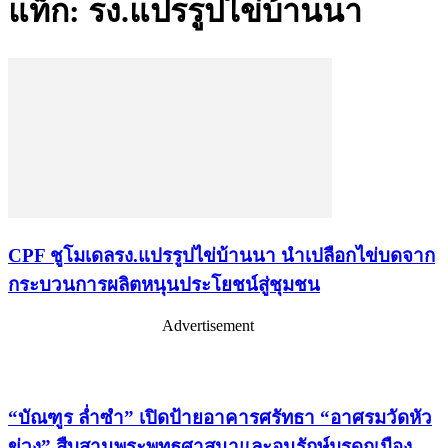
แท็ก: รง.แปรรูปไข่บ้านนา
CPF ชูโมเดลรง.แปรรูปไข่บ้านนา นำเปลือกไข่บดจาก
กระบวนการผลิตหนุนประโยชน์สู่ชุมชน
Advertisement
เรื่องล่าสุด
“บัณฑูร ล่ำซำ” เปิดป้ายอาคารศรัทธา “อาศรมวัดหัว
ข่วง” สืบสานพระพุทธศาสนาและอนุรักษ์มรดกเมือง