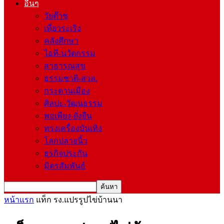
อื่นๆ
วัยต๊าช
เที่ยวระเริง
คลังศึกษา
ไอที-นวัตกรรม
สาธารณสุข
ธรรมชาติ-สวล.
กระดานเมือง
ศิลปะ-วัฒนธรรม
พอเพียง-ยั่งยืน
ทรงเครื่องบันเทิง
โลกปลายนิ้ว
ธุรกิจประกัน
มิตรสัมพันธ์
หน้าแรก
แท็ก
รง.แปรรูปไข่บ้านนา