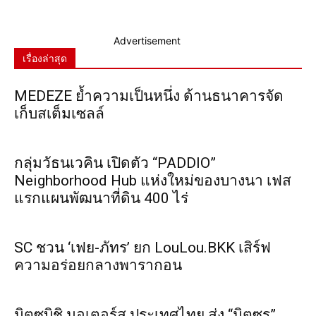
Advertisement
เรื่องล่าสุด
MEDEZE ย้ำความเป็นหนึ่ง ด้านธนาคารจัด
เก็บสเต็มเซลล์
กลุ่มวัธนเวคิน เปิดตัว “PADDIO”
Neighborhood Hub แห่งใหม่ของบางนา เฟส
แรกแผนพัฒนาที่ดิน 400 ไร่
SC ชวน ‘เฟย-ภัทร’ ยก LouLou.BKK เสิร์ฟ
ความอร่อยกลางพารากอน
มิตซูบิชิ มอเตอร์ส ประเทศไทย ส่ง “มิตซูรุ”