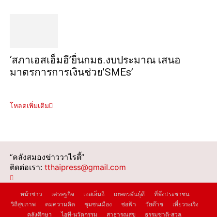
‘สภาเอสเอ็มอี’ยื่นกมธ.งบประมาณ เสนอ
มาตรการการเงินช่วย’SMEs’
โหลดเพิ่มเติม
“คลังสมองข่าววาไรตี้”
ติดต่อเรา:
tthaipress@gmail.com
หน้าข่าว
เศรษฐกิจ
เอสเอ็มอี
เกษตรพันธุ์ดี
ที่พึ่งประชาชน
วิถีสุขภาพ
คมความคิด
ชุมชนเมือง
ช่อฟ้า
วัยต๊าช
เที่ยวระเริง
คลังศึกษา
ไอที-นวัตกรรม
สาธารณสุข
ธรรมชาติ-สวล.