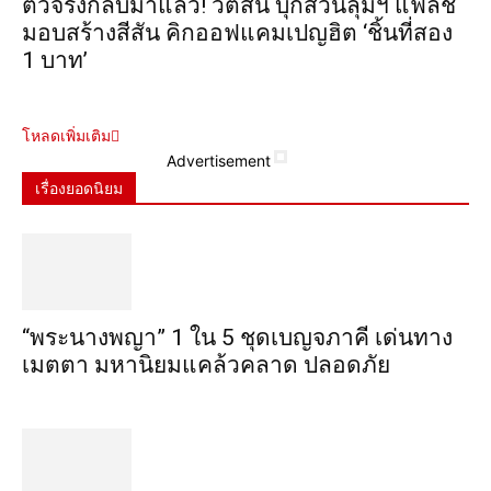
ตัวจริงกลับมาแล้ว! วัตสัน บุกสวนลุมฯ แฟลช
มอบสร้างสีสัน คิกออฟแคมเปญฮิต ‘ชิ้นที่สอง
1 บาท’
โหลดเพิ่มเติม
Advertisement
เรื่องยอดนิยม
“พระ​นาง​พญา” 1 ใน 5​ ชุดเบญจ​ภาคี​ เด่นทาง
เมตตา​ มหา​นิยม​แคล้วคลาด​ ปลอดภัย​