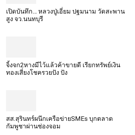
เปิดบันทึก… หลวงปู่เอี่ยม ​ปฐม​นาม​ วัดสะพาน
สูง​ จว.นนทบุรี
จิ้งจก​2​หาง​มีไว้แล้ว​ค้าขาย​ดี​ เรียก​ทรัพย์เงิน
ทอง​เสี่ยงโชค​รวยปัง​ ปัง​
สส.สุรินทร์ผนึกเครือข่ายSMEs บุกตลาด
กัมพูชาผ่านช่องจอม