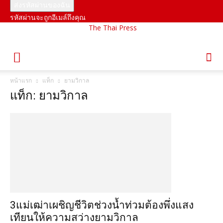
รหัสผ่านจะถูกอีเมล์ถึงคุณ
The Thai Press
หน้าแรก
แท็ก
ยามวิกาล
แท็ก: ยามวิกาล
3แม่เฒ่าเผชิญชีวิตช่วงน้ำท่วมต้องพึ่งแสง
เทียนให้ความสว่างยามวิกาล